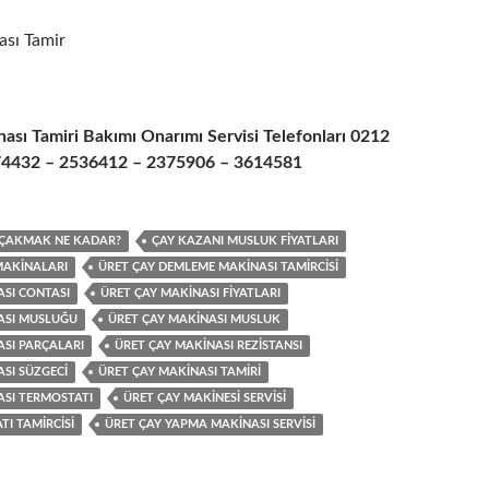
ası Tamir
ası Tamiri Bakımı Onarımı Servisi Telefonları 0212
4432 – 2536412 – 2375906 – 3614581
N ÇAKMAK NE KADAR?
ÇAY KAZANI MUSLUK FIYATLARI
MAKINALARI
ÜRET ÇAY DEMLEME MAKINASI TAMIRCISI
ASI CONTASI
ÜRET ÇAY MAKINASI FIYATLARI
ASI MUSLUĞU
ÜRET ÇAY MAKINASI MUSLUK
ASI PARÇALARI
ÜRET ÇAY MAKINASI REZISTANSI
SI SÜZGECI
ÜRET ÇAY MAKINASI TAMIRI
ASI TERMOSTATI
ÜRET ÇAY MAKINESI SERVISI
I TAMIRCISI
ÜRET ÇAY YAPMA MAKINASI SERVISI