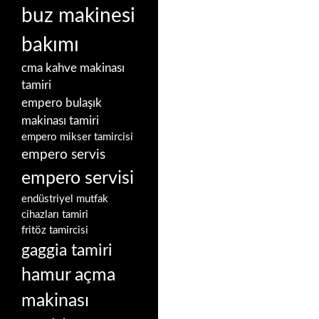
buz makinesi
bakımı
cma kahve makinası
tamiri
empero bulaşık
makinası tamiri
empero mikser tamircisi
empero servis
empero servisi
endüstriyel mutfak
cihazları tamiri
fritöz tamircisi
gaggia tamiri
hamur açma
makinası