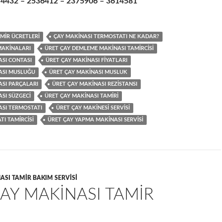
4432 – 2536412 – 2375906 – 3614581
MIR ÜCRETLERI
ÇAY MAKINASI TERMOSTATI NE KADAR?
MAKINALARI
ÜRET ÇAY DEMLEME MAKINASI TAMIRCISI
ASI CONTASI
ÜRET ÇAY MAKINASI FIYATLARI
ASI MUSLUĞU
ÜRET ÇAY MAKINASI MUSLUK
ASI PARÇALARI
ÜRET ÇAY MAKINASI REZISTANSI
SI SÜZGECI
ÜRET ÇAY MAKINASI TAMIRI
ASI TERMOSTATI
ÜRET ÇAY MAKINESI SERVISI
I TAMIRCISI
ÜRET ÇAY YAPMA MAKINASI SERVISI
ASI TAMIR BAKIM SERVISI
AY MAKINASI TAMIR