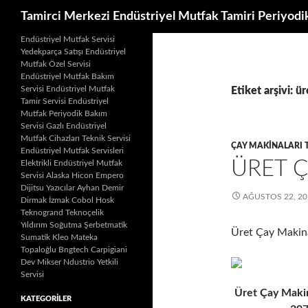
Ara
Tamirci Merkezi Endüstriyel Mutfak Tamiri Periyodi
İçeriğe
Endüstriyel Mutfak Servisi
Yedekparça Satışı Endüstriyel
atla
Mutfak Özel Servisi
Endüstriyel Mutfak Bakım
Servisi Endüstriyel Mutfak
Etiket arşivi: ü
Tamir Servisi Endüstriyel
Mutfak Periyodik Bakım
Servisi Gazlı Endüstriyel
Mutfak Cihazları Teknik Servisi
ÇAY MAKINALARI 
Endüstriyel Mutfak Servisleri
ÜRET Ç
Elektrikli Endüstriyel Mutfak
Servisi Alaska Hicon Empero
Dijitsu Yazıcılar Ayhan Demir
AĞUSTOS 22, 20
Dirmak İzmak Cobol Hosk
Teknogrand Teknoçelik
Yıldırım Soğutma Şerbetmatik
Üret Çay Makin
Sumatik Kleo Mateka
Topaloğlu Bngtech Carpigiani
Dev Mikser Ndustrio Yetkili
Servisi
Üret Çay Makin
KATEGORILER