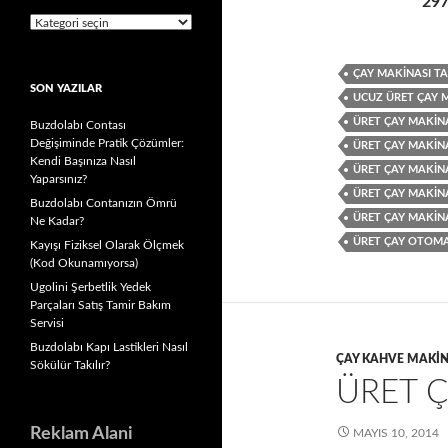
297
Kategoriler
ÇAY MAKINASI TA
SON YAZILAR
UCUZ ÜRET ÇAY 
ÜRET ÇAY MAKIN
Buzdolabı Contası
Değişiminde Pratik Çözümler:
ÜRET ÇAY MAKIN
Kendi Başınıza Nasıl
ÜRET ÇAY MAKIN
Yaparsınız?
ÜRET ÇAY MAKINA
Buzdolabı Contanızın Ömrü
ÜRET ÇAY MAKIN
Ne Kadar?
ÜRET ÇAY OTOMAT
Kayışı Fiziksel Olarak Ölçmek
(Kod Okunamıyorsa)
Ugolini Şerbetlik Yedek
Parçaları Satış Tamir Bakım
Servisi
Buzdolabı Kapı Lastikleri Nasıl
ÇAY KAHVE MAKIN
Sökülür Takılır?
ÜRET Ç
Reklam Alani
MAYIS 10, 2014