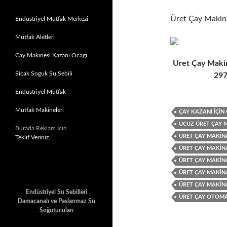
Üret Çay Makin
Endustriyel Mutfak Merkezi
Mutfak Aletleri
Cay Makinesi Kazani Ocagi
Üret Çay Makin
Sicak Soguk Su Sebili
297
Endustriyel Mutfak
Mutfak Makineleri
ÇAY KAZANI IÇI
UCUZ ÜRET ÇAY 
Burada Reklam Icin
ÜRET ÇAY MAKIN
Teklif Veriniz.
ÜRET ÇAY MAKIN
ÜRET ÇAY MAKIN
ÜRET ÇAY MAKINA
ÜRET ÇAY MAKIN
Endüstriyel Su Sebilleri
ÜRET ÇAY OTOMAT
Damacanalı ve Paslanmaz Su
Soğutucuları