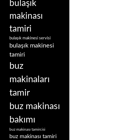
bulaşık
makinası
tamiri
bulaşık makinesi servisi
bulaşık makinesi
tamiri
buz
makinaları
tamir
buz makinası
bakımı
buz makinası tamircisi
buz makinası tamiri