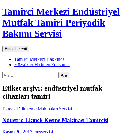
İçeriğe
Tamirci Merkezi Endüstriyel
atla
Mutfak Tamiri Periyodik
Bakımı Servisi
Ara
Birincil menü
Tamirci Merkezi Hakkında
Yüzsüzler Fikirden Yoksunlar
Arama:
Etiket arşivi: endüstriyel mutfak
cihazları tamiri
Ekmek Dilimleme Makinaları Servisi
Ndustrio Ekmek Kesme Makinası Tamircisi
Kasım 30, 2017
emsservisi