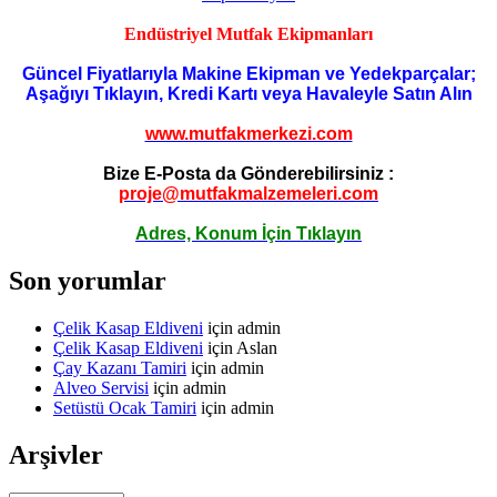
Endüstriyel Mutfak Ekipmanları
Güncel Fiyatlarıyla Makine Ekipman ve Yedekparçalar;
Aşağıyı Tıklayın, Kredi Kartı veya Havaleyle Satın Alın
www.mutfakmerkezi.com
Bize E-Posta da Gönderebilirsiniz :
proje@mutfakmalzemeleri.com
Adres, Konum İçin Tıklayın
Son yorumlar
Çelik Kasap Eldiveni
için
admin
Çelik Kasap Eldiveni
için
Aslan
Çay Kazanı Tamiri
için
admin
Alveo Servisi
için
admin
Setüstü Ocak Tamiri
için
admin
Arşivler