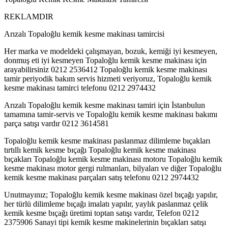
REKLAMDIR
Arızalı Topaloğlu kemik kesme makinası tamircisi
Her marka ve modeldeki çalışmayan, bozuk, kemiği iyi kesmeyen,
donmuş eti iyi kesmeyen Topaloğlu kemik kesme makinası için
arayabilirsiniz 0212 2536412 Topaloğlu kemik kesme makinası
tamir periyodik bakım servis hizmeti veriyoruz, Topaloğlu kemik
kesme makinası tamirci telefonu 0212 2974432
Arızalı Topaloğlu kemik kesme makinası tamiri için İstanbulun
tamamına tamir-servis ve Topaloğlu kemik kesme makinası bakımı
parça satışı vardır 0212 3614581
Topaloğlu kemik kesme makinası paslanmaz dilimleme bıçakları
tırtıllı kemik kesme bıçağı Topaloğlu kemik kesme makinası
bıçakları Topaloğlu kemik kesme makinası motoru Topaloğlu kemik
kesme makinası motor gergi rulmanları, bilyaları ve diğer Topaloğlu
kemik kesme makinası parçaları satış telefonu 0212 2974432
Unutmayınız; Topaloğlu kemik kesme makinası özel bıçağı yapılır,
her türlü dilimleme bıçağı imalatı yapılır, yaylık paslanmaz çelik
kemik kesme bıçağı üretimi toptan satışı vardır, Telefon 0212
2375906 Sanayi tipi kemik kesme makinelerinin bıçakları satışı