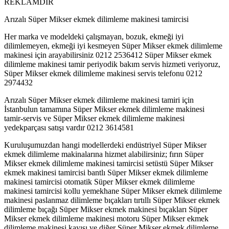
REKLAMDIR
Arızalı Süper Mikser ekmek dilimleme makinesi tamircisi
Her marka ve modeldeki çalışmayan, bozuk, ekmeği iyi
dilimlemeyen, ekmeği iyi kesmeyen Süper Mikser ekmek dilimleme
makinesi için arayabilirsiniz 0212 2536412 Süper Mikser ekmek
dilimleme makinesi tamir periyodik bakım servis hizmeti veriyoruz,
Süper Mikser ekmek dilimleme makinesi servis telefonu 0212
2974432
Arızalı Süper Mikser ekmek dilimleme makinesi tamiri için
İstanbulun tamamına Süper Mikser ekmek dilimleme makinesi
tamir-servis ve Süper Mikser ekmek dilimleme makinesi
yedekparçası satışı vardır 0212 3614581
Kuruluşumuzdan hangi modellerdeki endüstriyel Süper Mikser
ekmek dilimleme makinalarına hizmet alabilirsiniz; fırın Süper
Mikser ekmek dilimleme makinesi tamircisi setüstü Süper Mikser
ekmek makinesi tamircisi bantlı Süper Mikser ekmek dilimleme
makinesi tamircisi otomatik Süper Mikser ekmek dilimleme
makinesi tamircisi kollu yemekhane Süper Mikser ekmek dilimleme
makinesi paslanmaz dilimleme bıçakları tırtıllı Süper Mikser ekmek
dilimleme bıçağı Süper Mikser ekmek makinesi bıçakları Süper
Mikser ekmek dilimleme makinesi motoru Süper Mikser ekmek
dilimleme makinesi kayışı ve diğer Süper Mikser ekmek dilimleme