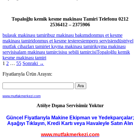
Topaloğlu kemik kesme makinası Tamiri Telefonu 0212
2536412 – 2375906
bulaşık makinası tamiri
buz makinası bakımı
donmuş et kesme
makinası tamiri
donmuş et kesme testeresi
empero servisi
endüstriyel
mutfak cihazları tamiri
et kıyma makinası tamiri
kıyma makinası
servisi
salam makinası tamircisi
su sebili tamircisi
Topaloğlu kemik
kesme makinası tamiri
Yazı
1
2
…
55
Sonraki →
dolaşımı
Fiyatlarıyla Ürün Arayın:
www.mutfakmerkezi.com
Atölye Dışına Servisimiz Yoktur
Güncel Fiyatlarıyla Makine Ekipman ve Yedekparçalar;
Aşağıyı Tıklayın, Kredi Kartı veya Havaleyle Satın Alın
www.mutfakmerkezi.com