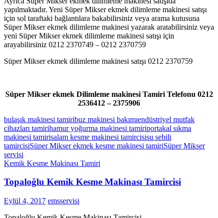
Ayrıca Süper Mikser ekmek dilimleme makinesi satışıda
yapılmaktadır. Yeni Süper Mikser ekmek dilimleme makinesi satışı
için sol taraftaki bağlantılara bakabilirsiniz veya arama kutusuna
Süper Mikser ekmek dilimleme makinesi yazarak aratabilirsiniz veya
yeni Süper Mikser ekmek dilimleme makinesi satışı için
arayabilirsiniz 0212 2370749 – 0212 2370759
Süper Mikser ekmek dilimleme makinesi satışı 0212 2370759
Süper Mikser ekmek Dilimleme makinesi Tamiri Telefonu 0212
2536412 – 2375906
bulaşık makinesi tamiri
buz makinesi bakımı
endüstriyel mutfak
cihazları tamiri
hamur yoğurma makinesi tamiri
portakal sıkma
makinesi tamiri
salam kesme makinesi tamircisi
su sebili
tamircisi
Süper Mikser ekmek kesme makinesi tamiri
Süper Mikser
servisi
Kemik Kesme Makinası Tamiri
Topaloğlu Kemik Kesme Makinası Tamircisi
Eylül 4, 2017
emsservisi
Topaloğlu Kemik Kesme Makinası Tamircisi