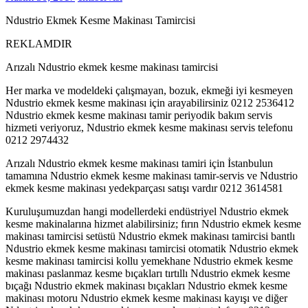
Ndustrio Ekmek Kesme Makinası Tamircisi
REKLAMDIR
Arızalı Ndustrio ekmek kesme makinası tamircisi
Her marka ve modeldeki çalışmayan, bozuk, ekmeği iyi kesmeyen
Ndustrio ekmek kesme makinası için arayabilirsiniz 0212 2536412
Ndustrio ekmek kesme makinası tamir periyodik bakım servis
hizmeti veriyoruz, Ndustrio ekmek kesme makinası servis telefonu
0212 2974432
Arızalı Ndustrio ekmek kesme makinası tamiri için İstanbulun
tamamına Ndustrio ekmek kesme makinası tamir-servis ve Ndustrio
ekmek kesme makinası yedekparçası satışı vardır 0212 3614581
Kuruluşumuzdan hangi modellerdeki endüstriyel Ndustrio ekmek
kesme makinalarına hizmet alabilirsiniz; fırın Ndustrio ekmek kesme
makinası tamircisi setüstü Ndustrio ekmek makinası tamircisi bantlı
Ndustrio ekmek kesme makinası tamircisi otomatik Ndustrio ekmek
kesme makinası tamircisi kollu yemekhane Ndustrio ekmek kesme
makinası paslanmaz kesme bıçakları tırtıllı Ndustrio ekmek kesme
bıçağı Ndustrio ekmek makinası bıçakları Ndustrio ekmek kesme
makinası motoru Ndustrio ekmek kesme makinası kayışı ve diğer