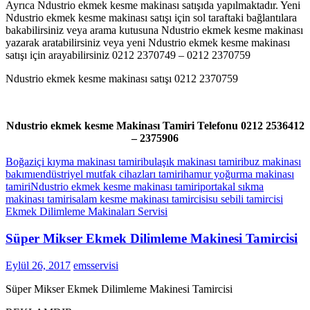
Ayrıca Ndustrio ekmek kesme makinası satışıda yapılmaktadır. Yeni
Ndustrio ekmek kesme makinası satışı için sol taraftaki bağlantılara
bakabilirsiniz veya arama kutusuna Ndustrio ekmek kesme makinası
yazarak aratabilirsiniz veya yeni Ndustrio ekmek kesme makinası
satışı için arayabilirsiniz 0212 2370749 – 0212 2370759
Ndustrio ekmek kesme makinası satışı 0212 2370759
Ndustrio ekmek kesme Makinası Tamiri Telefonu 0212 2536412
– 2375906
Boğaziçi kıyma makinası tamiri
bulaşık makinası tamiri
buz makinası
bakımı
endüstriyel mutfak cihazları tamiri
hamur yoğurma makinası
tamiri
Ndustrio ekmek kesme makinası tamiri
portakal sıkma
makinası tamiri
salam kesme makinası tamircisi
su sebili tamircisi
Ekmek Dilimleme Makinaları Servisi
Süper Mikser Ekmek Dilimleme Makinesi Tamircisi
Eylül 26, 2017
emsservisi
Süper Mikser Ekmek Dilimleme Makinesi Tamircisi