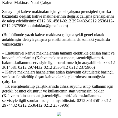
Kahve Makinası Nasıl Çalışır
Sanayi tipi kahve makinaları için genel çalışma prensipleri (marka
bazındaki değişik kahve makinelerinin değişik çalışma prensiplerini
de talep edebilirsiniz 0212 3614581-0212 2974432-0212 2536412-
0212 2375906 topluluklar@gmail.com)
(Bu bölümde yazılı kahve makinası çalışma şekli genel olarak
anlatılmıştır-detaylı çalışma prensibi anlatımı da sonraki yazılarda
yapılacaktır)
– Endüstriyel kahve makinelerinin tamamı elektrikle çalışan basit ve
kuvvetli cihazlardır (Kahve makinası montajı-temizliği-tamiri-
bakımı-kullanımı-servisiyle ilgili sorularınız için arayabilirsiniz 0212
3614581-0212 2974432-0212 2536412-0212 2375906)
– Kahve makinaları haznelerine atılan kahvenin öğütülerek basınçlı
sıcak su ile süzülüp dışarı kahve olarak çıkartılması mantığıyla
çalışırlar
– İlk enerjilendirilip çalıştıklarında cihaz suyunu ısıtıp kullanım için
gerekli basıncı oluşturur ve kullanıcının start vermesini bekler.
(Kahve makinası montajı-temizliği-tamiri-bakımı-kullanımı-
servisiyle ilgili sorularınız için arayabilirsiniz 0212 3614581-0212
2974432-0212 2536412-0212 2375906)