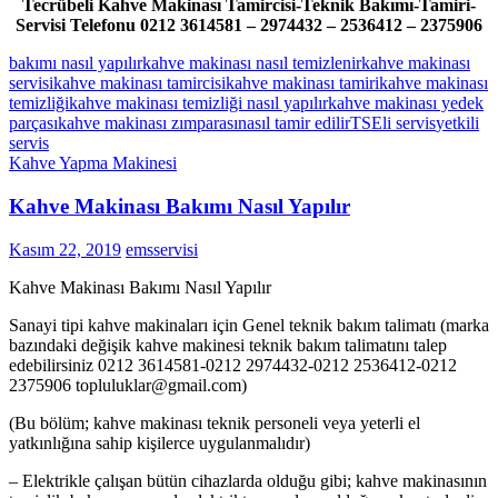
Tecrübeli Kahve Makinası Tamircisi-Teknik Bakımı-Tamiri-
Servisi Telefonu 0212 3614581 – 2974432 – 2536412 – 2375906
bakımı nasıl yapılır
kahve makinası nasıl temizlenir
kahve makinası
servisi
kahve makinası tamircisi
kahve makinası tamiri
kahve makinası
temizliği
kahve makinası temizliği nasıl yapılır
kahve makinası yedek
parçası
kahve makinası zımparası
nasıl tamir edilir
TSEli servis
yetkili
servis
Kahve Yapma Makinesi
Kahve Makinası Bakımı Nasıl Yapılır
Kasım 22, 2019
emsservisi
Kahve Makinası Bakımı Nasıl Yapılır
Sanayi tipi kahve makinaları için Genel teknik bakım talimatı (marka
bazındaki değişik kahve makinesi teknik bakım talimatını talep
edebilirsiniz 0212 3614581-0212 2974432-0212 2536412-0212
2375906 topluluklar@gmail.com)
(Bu bölüm; kahve makinası teknik personeli veya yeterli el
yatkınlığına sahip kişilerce uygulanmalıdır)
– Elektrikle çalışan bütün cihazlarda olduğu gibi; kahve makinasının