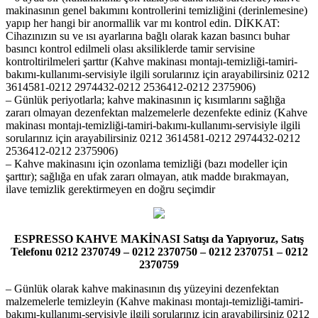
makinasının genel bakımını kontrollerini temizliğini (derinlemesine)
yapıp her hangi bir anormallik var mı kontrol edin. DİKKAT:
Cihazınızın su ve ısı ayarlarına bağlı olarak kazan basıncı buhar
basıncı kontrol edilmeli olası aksiliklerde tamir servisine
kontroltirilmeleri şarttır (Kahve makinası montajı-temizliği-tamiri-
bakımı-kullanımı-servisiyle ilgili sorularınız için arayabilirsiniz 0212
3614581-0212 2974432-0212 2536412-0212 2375906)
– Günlük periyotlarla; kahve makinasının iç kısımlarını sağlığa
zararı olmayan dezenfektan malzemelerle dezenfekte ediniz (Kahve
makinası montajı-temizliği-tamiri-bakımı-kullanımı-servisiyle ilgili
sorularınız için arayabilirsiniz 0212 3614581-0212 2974432-0212
2536412-0212 2375906)
– Kahve makinasını için ozonlama temizliği (bazı modeller için
şarttır); sağlığa en ufak zararı olmayan, atık madde bırakmayan,
ilave temizlik gerektirmeyen en doğru seçimdir
ESPRESSO KAHVE MAKİNASI Satışı da Yapıyoruz, Satış
Telefonu 0212 2370749 – 0212 2370750 – 0212 2370751 – 0212
2370759
– Günlük olarak kahve makinasının dış yüzeyini dezenfektan
malzemelerle temizleyin (Kahve makinası montajı-temizliği-tamiri-
bakımı-kullanımı-servisiyle ilgili sorularınız için arayabilirsiniz 0212