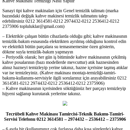
Kahve Makinası Temizliği Nasıl Yapılır
Sanayi tipi kahve makinaları için Genel temizlik talimatı (marka
bazındaki değişik kahve makinesi temizlik talimatını talep
edebilirsiniz 0212 3614581-0212 2974432-0212 2536412-0212
2375906 topluluklar@gmail.com)
– Elektrikle çalışan bütün cihazlarda olduğu gibi; kahve makinasının
temizlik-bakım esnasında elektrikten ayrılmış olduğunu kontrol edin
ve elektrikli bütün parçalara su temasmemesine özen gösterin,
dökme suyla temizlik-bakım yapmayın
– Periyodik olarak; her gün iş bitiminde kahve makinasının çekilmiş
kahve posalarının (bazı modellerde mevcuttur) atık haznesinden
alınız hazneyi temizleyip yerine takınız, hazne içerisine taşmış atıklar
var ise temizleyiniz. (Kahve makinası montajı-temizliği-tamiri-
bakımı-kullanımı-servisiyle ilgili sorularınız için arayabilirsiniz 0212
3614581-0212 2974432-0212 2536412-0212 2375906)
– Kahve makinasının içerisinden söktüğünüz her parçayı temizleyip
hijyeni sağlanıp kurutarak yerlerine takınız.
Tecrübeli Kahve Makinası Tamircisi-Teknik Bakımı-Tamiri-
Servisi Telefonu 0212 3614581 – 2974432 – 2536412 – 2375906
– 6 ayda bir (kullanımınız çok fazlaysa daha kısa sürelerde) kahve