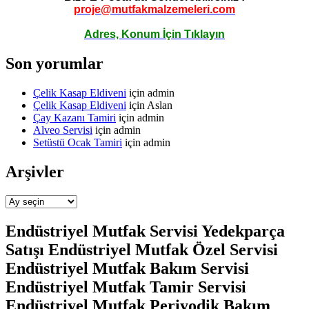
proje@mutfakmalzemeleri.com
Adres, Konum İçin Tıklayın
Son yorumlar
Çelik Kasap Eldiveni
için
admin
Çelik Kasap Eldiveni
için
Aslan
Çay Kazanı Tamiri
için
admin
Alveo Servisi
için
admin
Setüstü Ocak Tamiri
için
admin
Arşivler
Arşivler
Endüstriyel Mutfak Servisi Yedekparça
Satışı Endüstriyel Mutfak Özel Servisi
Endüstriyel Mutfak Bakım Servisi
Endüstriyel Mutfak Tamir Servisi
Endüstriyel Mutfak Periyodik Bakım