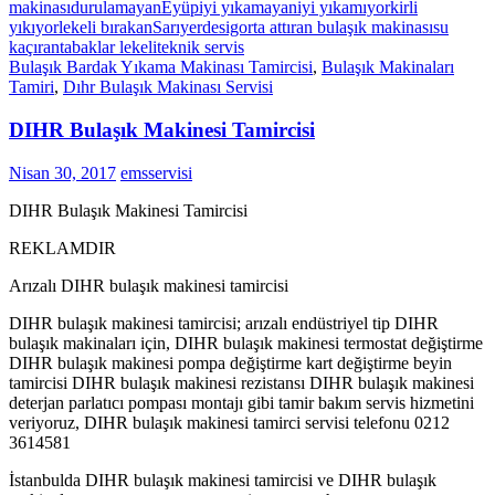
makinası
durulamayan
Eyüp
iyi yıkamayan
iyi yıkamıyor
kirli
yıkıyor
lekeli bırakan
Sarıyerde
sigorta attıran bulaşık makinası
su
kaçıran
tabaklar lekeli
teknik servis
Bulaşık Bardak Yıkama Makinası Tamircisi
,
Bulaşık Makinaları
Tamiri
,
Dıhr Bulaşık Makinası Servisi
DIHR Bulaşık Makinesi Tamircisi
Nisan 30, 2017
emsservisi
DIHR Bulaşık Makinesi Tamircisi
REKLAMDIR
Arızalı DIHR bulaşık makinesi tamircisi
DIHR bulaşık makinesi tamircisi; arızalı endüstriyel tip DIHR
bulaşık makinaları için, DIHR bulaşık makinesi termostat değiştirme
DIHR bulaşık makinesi pompa değiştirme kart değiştirme beyin
tamircisi DIHR bulaşık makinesi rezistansı DIHR bulaşık makinesi
deterjan parlatıcı pompası montajı gibi tamir bakım servis hizmetini
veriyoruz, DIHR bulaşık makinesi tamirci servisi telefonu 0212
3614581
İstanbulda DIHR bulaşık makinesi tamircisi ve DIHR bulaşık