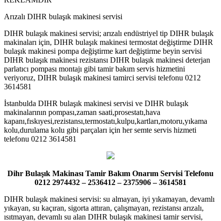
Arızalı DIHR bulaşık makinesi servisi
DIHR bulaşık makinesi servisi; arızalı endüstriyel tip DIHR bulaşık
makinaları için, DIHR bulaşık makinesi termostat değiştirme DIHR
bulaşık makinesi pompa değiştirme kart değiştirme beyin servisi
DIHR bulaşık makinesi rezistansı DIHR bulaşık makinesi deterjan
parlatıcı pompası montajı gibi tamir bakım servis hizmetini
veriyoruz, DIHR bulaşık makinesi tamirci servisi telefonu 0212
3614581
İstanbulda DIHR bulaşık makinesi servisi ve DIHR bulaşık
makinalarının pompası,zaman saati,prosestatı,hava
kapanı,fıskıyesi,rezistansı,termostatı,kulpu,kartları,motoru,yıkama
kolu,durulama kolu gibi parçaları için her semte servis hizmeti
telefonu 0212 3614581
Dihr Bulaşık Makinası Tamir Bakım Onarım Servisi Telefonu
0212 2974432 – 2536412 – 2375906 – 3614581
DIHR bulaşık makinesi servisi: su almayan, iyi yıkamayan, devamlı
yıkayan, su kaçıran, sigorta attıran, çalışmayan, rezistansı arızalı,
ısıtmayan, devamlı su alan DIHR bulaşık makinesi tamir servisi,