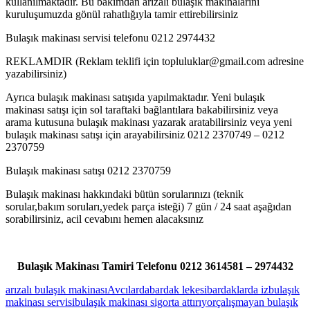
kullanılmaktadır. Bu bakımdan arızalı bulaşık makinalarını
kuruluşumuzda gönül rahatlığıyla tamir ettirebilirsiniz
Bulaşık makinası servisi telefonu 0212 2974432
REKLAMDIR (Reklam teklifi için topluluklar@gmail.com adresine
yazabilirsiniz)
Ayrıca bulaşık makinası satışıda yapılmaktadır. Yeni bulaşık
makinası satışı için sol taraftaki bağlantılara bakabilirsiniz veya
arama kutusuna bulaşık makinası yazarak aratabilirsiniz veya yeni
bulaşık makinası satışı için arayabilirsiniz 0212 2370749 – 0212
2370759
Bulaşık makinası satışı 0212 2370759
Bulaşık makinası hakkındaki bütün sorularınızı (teknik
sorular,bakım soruları,yedek parça isteği) 7 gün / 24 saat aşağıdan
sorabilirsiniz, acil cevabını hemen alacaksınız
Bulaşık Makinası Tamiri Telefonu 0212 3614581 – 2974432
arızalı bulaşık makinası
Avcılarda
bardak lekesi
bardaklarda iz
bulaşık
makinası servisi
bulaşık makinası sigorta attırıyor
çalışmayan bulaşık