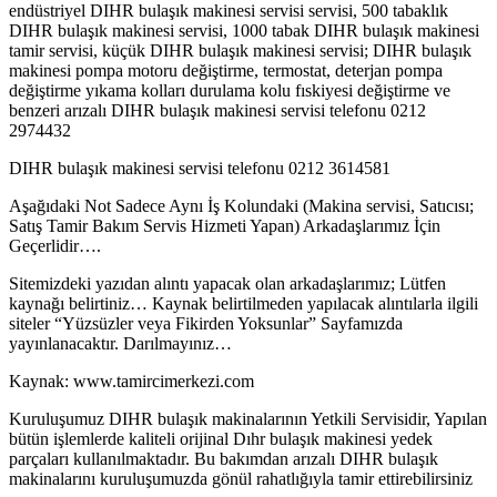
endüstriyel DIHR bulaşık makinesi servisi servisi, 500 tabaklık
DIHR bulaşık makinesi servisi, 1000 tabak DIHR bulaşık makinesi
tamir servisi, küçük DIHR bulaşık makinesi servisi; DIHR bulaşık
makinesi pompa motoru değiştirme, termostat, deterjan pompa
değiştirme yıkama kolları durulama kolu fıskiyesi değiştirme ve
benzeri arızalı DIHR bulaşık makinesi servisi telefonu 0212
2974432
DIHR bulaşık makinesi servisi telefonu 0212 3614581
Aşağıdaki Not Sadece Aynı İş Kolundaki (Makina servisi, Satıcısı;
Satış Tamir Bakım Servis Hizmeti Yapan) Arkadaşlarımız İçin
Geçerlidir….
Sitemizdeki yazıdan alıntı yapacak olan arkadaşlarımız; Lütfen
kaynağı belirtiniz… Kaynak belirtilmeden yapılacak alıntılarla ilgili
siteler “Yüzsüzler veya Fikirden Yoksunlar” Sayfamızda
yayınlanacaktır. Darılmayınız…
Kaynak: www.tamircimerkezi.com
Kuruluşumuz DIHR bulaşık makinalarının Yetkili Servisidir, Yapılan
bütün işlemlerde kaliteli orijinal Dıhr bulaşık makinesi yedek
parçaları kullanılmaktadır. Bu bakımdan arızalı DIHR bulaşık
makinalarını kuruluşumuzda gönül rahatlığıyla tamir ettirebilirsiniz