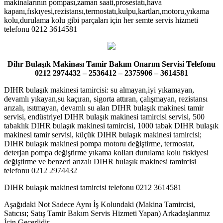
makinalarının pompası,zaman saati,prosestatı,hava
kapanı,fıskıyesi,rezistansı,termostatı,kulpu,kartları,motoru,yıkama
kolu,durulama kolu gibi parçaları için her semte servis hizmeti
telefonu 0212 3614581
Dihr Bulaşık Makinası Tamir Bakım Onarım Servisi Telefonu
0212 2974432 – 2536412 – 2375906 – 3614581
DIHR bulaşık makinesi tamircisi: su almayan,iyi yıkamayan,
devamlı yıkayan,su kaçıran, sigorta attıran, çalışmayan, rezistansı
arızalı, ısıtmayan, devamlı su alan DIHR bulaşık makinesi tamir
servisi, endüstriyel DIHR bulaşık makinesi tamircisi servisi, 500
tabaklık DIHR bulaşık makinesi tamircisi, 1000 tabak DIHR bulaşık
makinesi tamir servisi, küçük DIHR bulaşık makinesi tamircisi;
DIHR bulaşık makinesi pompa motoru değiştirme, termostat,
deterjan pompa değiştirme yıkama kolları durulama kolu fıskiyesi
değiştirme ve benzeri arızalı DIHR bulaşık makinesi tamircisi
telefonu 0212 2974432
DIHR bulaşık makinesi tamircisi telefonu 0212 3614581
Aşağıdaki Not Sadece Aynı İş Kolundaki (Makina Tamircisi,
Satıcısı; Satış Tamir Bakım Servis Hizmeti Yapan) Arkadaşlarımız
İçin Geçerlidir….