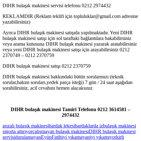
DIHR bulaşık makinesi servisi telefonu 0212 2974432
REKLAMDIR (Reklam teklifi için topluluklar@gmail.com adresine
yazabilirsiniz)
Ayrıca DIHR bulaşık makinesi satışıda yapılmaktadır. Yeni DIHR
bulaşık makinesi satışı için sol taraftaki bağlantılara bakabilirsiniz
veya arama kutusuna DIHR bulaşık makinesi yazarak aratabilirsiniz
veya yeni DIHR bulaşık makinesi satışı için arayabilirsiniz 0212
2370749 – 0212 2370759
DIHR bulaşık makinesi satışı 0212 2370759
DIHR bulaşık makinesi hakkındaki bütün sorularınızı (teknik
sorular,bakım soruları,yedek parça isteği) 7 gün / 24 saat aşağıdan
sorabilirsiniz, acil cevabını hemen alacaksınız
DIHR bulaşık makinesi Tamiri Telefonu 0212 3614581 –
2974432
arızalı bulaşık makinesi
bardak lekesi
bardaklarda iz
bulaşık makinesi
sigorta attırıyor
çalışmayan bulaşık makinesi
DIHR bulaşık makinesi
servisi
durulamayan
Eyüp
Fatih
iyi yıkamayan
iyi yıkamıyor
kirli