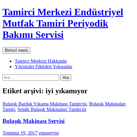
İçeriğe
Tamirci Merkezi Endüstriyel
atla
Mutfak Tamiri Periyodik
Bakımı Servisi
Ara
Birincil menü
Tamirci Merkezi Hakkında
Yüzsüzler Fikirden Yoksunlar
Arama:
Etiket arşivi: iyi yıkamıyor
Bulaşık Bardak Yıkama Makinası Tamircisi
,
Bulaşık Makinaları
Tamiri
,
Setaltı Bulaşık Makinaları Tamircisi
Bulaşık Makinası Servisi
Temmuz 19, 2017
emsservisi