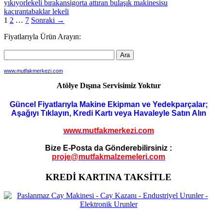
yıkıyor
lekeli bırakan
sigorta attıran bulaşık makinesi
su
kaçıran
tabaklar lekeli
Yazı
1
2
…
7
Sonraki →
dolaşımı
Fiyatlarıyla Ürün Arayın:
www.mutfakmerkezi.com
Atölye Dışına Servisimiz Yoktur
Güncel Fiyatlarıyla Makine Ekipman ve Yedekparçalar;
Aşağıyı Tıklayın, Kredi Kartı veya Havaleyle Satın Alın
www.mutfakmerkezi.com
Bize E-Posta da Gönderebilirsiniz :
proje@mutfakmalzemeleri.com
KREDİ KARTINA TAKSİTLE