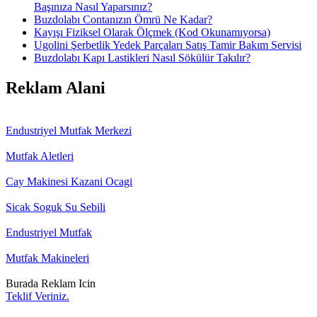
Başınıza Nasıl Yaparsınız?
Buzdolabı Contanızın Ömrü Ne Kadar?
Kayışı Fiziksel Olarak Ölçmek (Kod Okunamıyorsa)
Ugolini Şerbetlik Yedek Parçaları Satış Tamir Bakım Servisi
Buzdolabı Kapı Lastikleri Nasıl Sökülür Takılır?
Reklam Alani
Endustriyel Mutfak Merkezi
Mutfak Aletleri
Cay Makinesi Kazani Ocagi
Sicak Soguk Su Sebili
Endustriyel Mutfak
Mutfak Makineleri
Burada Reklam Icin
Teklif Veriniz.