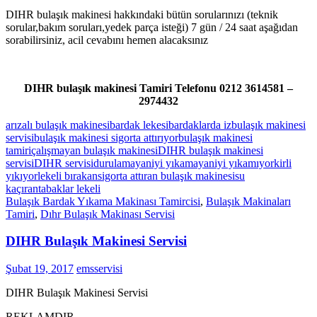
DIHR bulaşık makinesi hakkındaki bütün sorularınızı (teknik
sorular,bakım soruları,yedek parça isteği) 7 gün / 24 saat aşağıdan
sorabilirsiniz, acil cevabını hemen alacaksınız
DIHR bulaşık makinesi Tamiri Telefonu 0212 3614581 –
2974432
arızalı bulaşık makinesi
bardak lekesi
bardaklarda iz
bulaşık makinesi
servisi
bulaşık makinesi sigorta attırıyor
bulaşık makinesi
tamiri
çalışmayan bulaşık makinesi
DIHR bulaşık makinesi
servisi
DIHR servisi
durulamayan
iyi yıkamayan
iyi yıkamıyor
kirli
yıkıyor
lekeli bırakan
sigorta attıran bulaşık makinesi
su
kaçıran
tabaklar lekeli
Bulaşık Bardak Yıkama Makinası Tamircisi
,
Bulaşık Makinaları
Tamiri
,
Dıhr Bulaşık Makinası Servisi
DIHR Bulaşık Makinesi Servisi
Şubat 19, 2017
emsservisi
DIHR Bulaşık Makinesi Servisi
REKLAMDIR