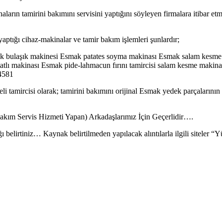
ların tamirini bakımını servisini yaptığını söyleyen firmalara itibar et
 yaptığı cihaz-makinalar ve tamir bakım işlemleri şunlardır;
ak bulaşık makinesi Esmak patates soyma makinası Esmak salam kesm
atlı makinası Esmak pide-lahmacun fırını tamircisi salam kesme makin
14581
li tamircisi olarak; tamirini bakımını orijinal Esmak yedek parçalarının
akım Servis Hizmeti Yapan) Arkadaşlarımız İçin Geçerlidir….
ı belirtiniz… Kaynak belirtilmeden yapılacak alıntılarla ilgili siteler 