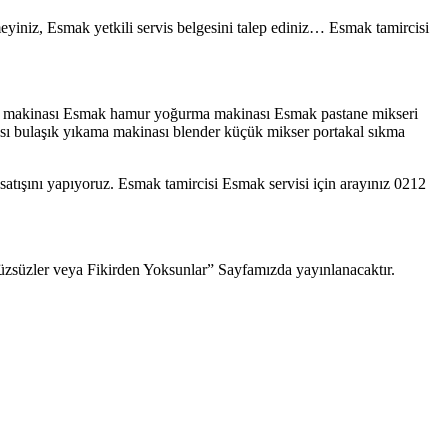
meyiniz, Esmak yetkili servis belgesini talep ediniz… Esmak tamircisi
e makinası Esmak hamur yoğurma makinası Esmak pastane mikseri
ası bulaşık yıkama makinası blender küçük mikser portakal sıkma
 satışını yapıyoruz. Esmak tamircisi Esmak servisi için arayınız 0212
“Yüzsüzler veya Fikirden Yoksunlar” Sayfamızda yayınlanacaktır.