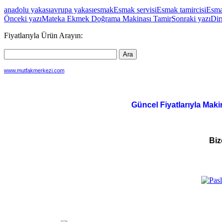
anadolu yakası
avrupa yakası
esmak
Esmak servisi
Esmak tamircisi
Esmak
Yazı
Önceki yazı
Mateka Ekmek Doğrama Makinası Tamir
Sonraki yazı
Dir
dolaşımı
Fiyatlarıyla Ürün Arayın:
www.mutfakmerkezi.com
Güncel Fiyatlarıyla Maki
Biz