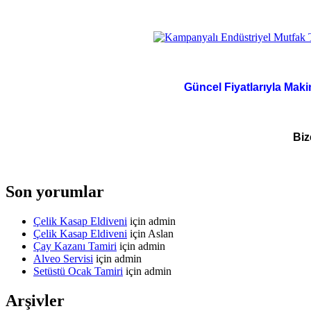
Güncel Fiyatlarıyla Maki
Biz
Son yorumlar
Çelik Kasap Eldiveni
için
admin
Çelik Kasap Eldiveni
için
Aslan
Çay Kazanı Tamiri
için
admin
Alveo Servisi
için
admin
Setüstü Ocak Tamiri
için
admin
Arşivler