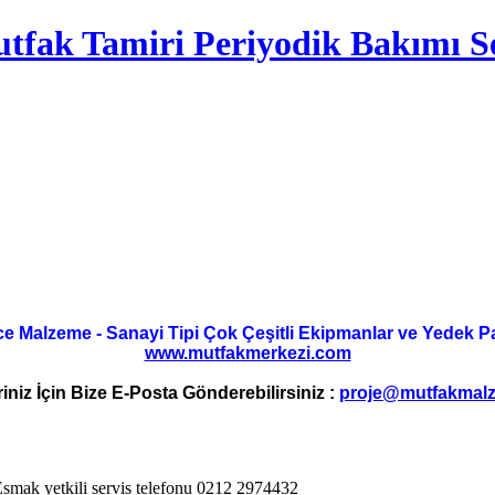
tfak Tamiri Periyodik Bakımı Se
ce Malzeme - Sanayi Tipi Çok Çeşitli Ekipmanlar ve Yedek Parç
www.mutfakmerkezi.com
riniz İçin Bize E-Posta Gönderebilirsiniz :
proje@mutfakmalz
Esmak yetkili servis telefonu 0212 2974432