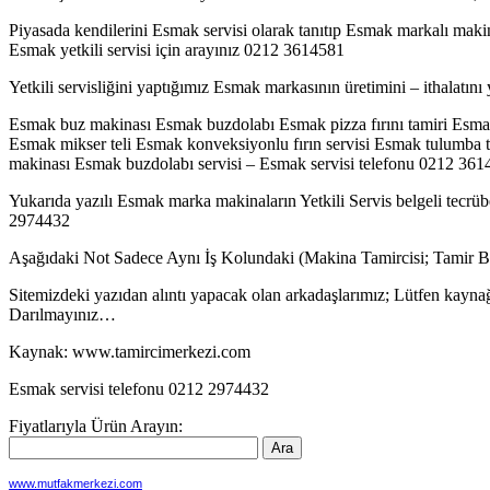
Piyasada kendilerini Esmak servisi olarak tanıtıp Esmak markalı makina
Esmak yetkili servisi için arayınız 0212 3614581
Yetkili servisliğini yaptığımız Esmak markasının üretimini – ithalatını
Esmak buz makinası Esmak buzdolabı Esmak pizza fırını tamiri Esm
Esmak mikser teli Esmak konveksiyonlu fırın servisi Esmak tulumba t
makinası Esmak buzdolabı servisi – Esmak servisi telefonu 0212 36
Yukarıda yazılı Esmak marka makinaların Yetkili Servis belgeli tecrübe
2974432
Aşağıdaki Not Sadece Aynı İş Kolundaki (Makina Tamircisi; Tamir B
Sitemizdeki yazıdan alıntı yapacak olan arkadaşlarımız; Lütfen kaynağ
Darılmayınız…
Kaynak: www.tamircimerkezi.com
Esmak servisi telefonu 0212 2974432
Fiyatlarıyla Ürün Arayın:
www.mutfakmerkezi.com