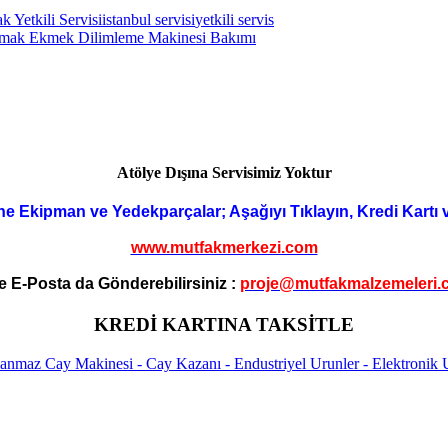
 Yetkili Servisi
istanbul servisi
yetkili servis
mak Ekmek Dilimleme Makinesi Bakımı
Atölye Dışına Servisimiz Yoktur
ne Ekipman ve Yedekparçalar; Aşağıyı Tıklayın, Kredi Kartı 
www.mutfakmerkezi.com
e E-Posta da Gönderebilirsiniz :
proje@mutfakmalzemeleri.
KREDİ KARTINA TAKSİTLE