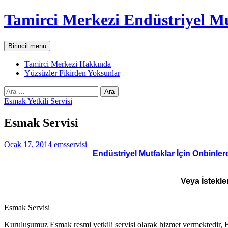
İçeriğe
Tamirci Merkezi Endüstriyel Mu
atla
Ara
Birincil menü
Tamirci Merkezi Hakkında
Yüzsüzler Fikirden Yoksunlar
Arama:
Esmak Yetkili Servisi
Esmak Servisi
Ocak 17, 2014
emsservisi
Endüstriyel Mutfaklar İçin Onbinler
Veya İstekle
Esmak Servisi
Kuruluşumuz Esmak resmi yetkili servisi olarak hizmet vermektedir, 