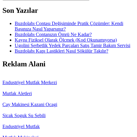
Son Yazılar
Buzdolabı Contası Değişiminde Pratik Çözümler: Kendi
Başınıza Nasıl Yaparsınız?
Buzdolabı Contanızın Ömrü Ne Kadar?
Kayışı Fiziksel Olarak Ölçmek (Kod Okunamıyorsa)
Ugolini Şerbetlik Yedek Parçaları Satış Tamir Bakım Servisi
Buzdolabı Kapı Lastikleri Nasıl Sökülür Takılır?
Reklam Alani
Endustriyel Mutfak Merkezi
Mutfak Aletleri
Cay Makinesi Kazani Ocagi
Sicak Soguk Su Sebili
Endustriyel Mutfak