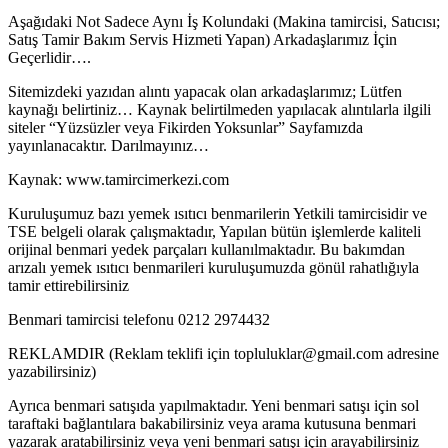
Aşağıdaki Not Sadece Aynı İş Kolundaki (Makina tamircisi, Satıcısı;
Satış Tamir Bakım Servis Hizmeti Yapan) Arkadaşlarımız İçin
Geçerlidir….
Sitemizdeki yazıdan alıntı yapacak olan arkadaşlarımız; Lütfen
kaynağı belirtiniz… Kaynak belirtilmeden yapılacak alıntılarla ilgili
siteler “Yüzsüzler veya Fikirden Yoksunlar” Sayfamızda
yayınlanacaktır. Darılmayınız…
Kaynak: www.tamircimerkezi.com
Kuruluşumuz bazı yemek ısıtıcı benmarilerin Yetkili tamircisidir ve
TSE belgeli olarak çalışmaktadır, Yapılan bütün işlemlerde kaliteli
orijinal benmari yedek parçaları kullanılmaktadır. Bu bakımdan
arızalı yemek ısıtıcı benmarileri kuruluşumuzda gönül rahatlığıyla
tamir ettirebilirsiniz
Benmari tamircisi telefonu 0212 2974432
REKLAMDIR (Reklam teklifi için topluluklar@gmail.com adresine
yazabilirsiniz)
Ayrıca benmari satışıda yapılmaktadır. Yeni benmari satışı için sol
taraftaki bağlantılara bakabilirsiniz veya arama kutusuna benmari
yazarak aratabilirsiniz veya yeni benmari satışı için arayabilirsiniz