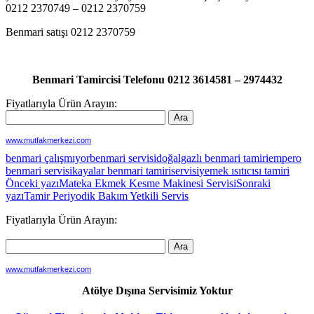
0212 2370749 – 0212 2370759
Benmari satışı 0212 2370759
Benmari Tamircisi Telefonu 0212 3614581 – 2974432
Fiyatlarıyla Ürün Arayın:
www.mutfakmerkezi.com
benmari çalışmıyor
benmari servisi
doğalgazlı benmari tamiri
empero
benmari servisi
kayalar benmari tamiri
servisi
yemek ısıtıcısı tamiri
Yazı
Önceki yazı
Mateka Ekmek Kesme Makinesi Servisi
Sonraki
yazı
Tamir Periyodik Bakım Yetkili Servis
dolaşımı
Fiyatlarıyla Ürün Arayın:
www.mutfakmerkezi.com
Atölye Dışına Servisimiz Yoktur