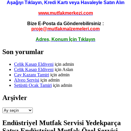
Aşağıyı Tıklayın, Kredi Kartı veya Havaleyle Satın Alın
www.mutfakmerkezi.com
Bize E-Posta da Gönderebilirsiniz :
proje@mutfakmalzemeleri.com
Adres, Konum İçin Tıklayın
Son yorumlar
Çelik Kasap Eldiveni
için
admin
Çelik Kasap Eldiveni
için
Aslan
Çay Kazanı Tamiri
için
admin
Alveo Servisi
için
admin
Setüstü Ocak Tamiri
için
admin
Arşivler
Arşivler
Endüstriyel Mutfak Servisi Yedekparça
Satışı Endüstriyel Mutfak Özel Servisi