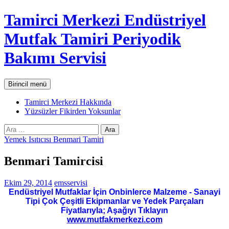
İçeriğe
Tamirci Merkezi Endüstriyel
atla
Mutfak Tamiri Periyodik
Bakımı Servisi
Ara
Birincil menü
Tamirci Merkezi Hakkında
Yüzsüzler Fikirden Yoksunlar
Arama:
Yemek Isıtıcısı Benmari Tamiri
Benmari Tamircisi
Ekim 29, 2014
emsservisi
Endüstriyel Mutfaklar İçin Onbinlerce Malzeme - Sanayi
Tipi Çok Çeşitli Ekipmanlar ve Yedek Parçaları
Fiyatlarıyla; Aşağıyı Tıklayın
www.mutfakmerkezi.com