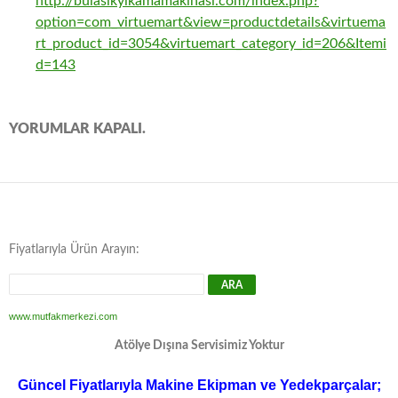
http://bulasikyikamamakinasi.com/index.php?
option=com_virtuemart&view=productdetails&virtuema
rt_product_id=3054&virtuemart_category_id=206&Itemi
d=143
YORUMLAR KAPALI.
Fiyatlarıyla Ürün Arayın:
www.mutfakmerkezi.com
Atölye Dışına Servisimiz Yoktur
Güncel Fiyatlarıyla Makine Ekipman ve Yedekparçalar;