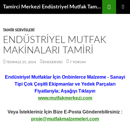
İçeriğe
Ara
Tamirci Merkezi Endüstriyel Mutfak Tamiri Periyodik Bakımı Servisi
atla
BIRINCI
MENÜ
TAMIR SERVISLERI
ENDÜSTRIYEL MUTFAK
MAKINALARI TAMIRI
TEMMUZ 25, 2014
EMSSERVISI
7 YORUM
Endüstriyel Mutfaklar İçin Onbinlerce Malzeme - Sanayi
Tipi Çok Çeşitli Ekipmanlar ve Yedek Parçaları
Fiyatlarıyla; Aşağıyı Tıklayın
www.mutfakmerkezi.com
Veya İstekleriniz İçin Bize E-Posta Gönderebilirsiniz :
proje@mutfakmalzemeleri.com