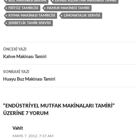
BUZ MAKINASI BAKIMI
EKMEK KIZARTMA MAKINASI TAMIRI
FRITÖZ TAMIRCISI
HAMUR MAKINESI TAMIRI
KIYMA MAKINASI TAMIRCISI
LIMONATALIK SERVISI
ŞERBETLIK TAMIR SERVISI
Yazı
ÖNCEKI YAZI
dolaşımı
Kahve Makinası Tamiri
SONRAKI YAZI
Huayu Buz Makinası Tamiri
“ENDÜSTRIYEL MUTFAK MAKINALARI TAMIRI”
ÜZERINE 7 YORUM
Vahit
MAYIS 7, 2012, 7:37 AM