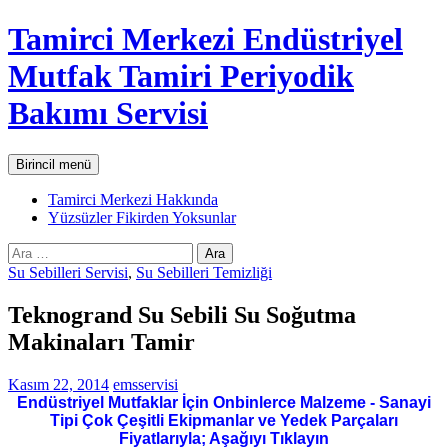
İçeriğe
Tamirci Merkezi Endüstriyel
atla
Mutfak Tamiri Periyodik
Bakımı Servisi
Ara
Birincil menü
Tamirci Merkezi Hakkında
Yüzsüzler Fikirden Yoksunlar
Arama:
Su Sebilleri Servisi
,
Su Sebilleri Temizliği
Teknogrand Su Sebili Su Soğutma
Makinaları Tamir
Kasım 22, 2014
emsservisi
Endüstriyel Mutfaklar İçin Onbinlerce Malzeme - Sanayi
Tipi Çok Çeşitli Ekipmanlar ve Yedek Parçaları
Fiyatlarıyla; Aşağıyı Tıklayın