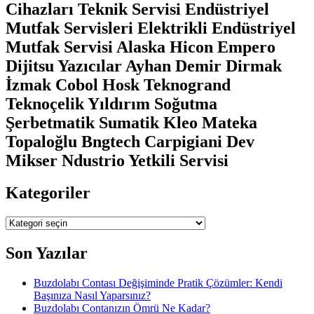
Cihazları Teknik Servisi Endüstriyel
Mutfak Servisleri Elektrikli Endüstriyel
Mutfak Servisi Alaska Hicon Empero
Dijitsu Yazıcılar Ayhan Demir Dirmak
İzmak Cobol Hosk Teknogrand
Teknoçelik Yıldırım Soğutma
Şerbetmatik Sumatik Kleo Mateka
Topaloğlu Bngtech Carpigiani Dev
Mikser Ndustrio Yetkili Servisi
Kategoriler
Kategoriler
Son Yazılar
Buzdolabı Contası Değişiminde Pratik Çözümler: Kendi
Başınıza Nasıl Yaparsınız?
Buzdolabı Contanızın Ömrü Ne Kadar?