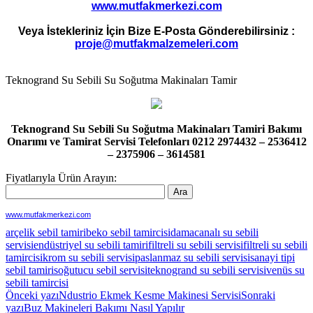
www.mutfakmerkezi.com
Veya İstekleriniz İçin Bize E-Posta Gönderebilirsiniz :
proje@mutfakmalzemeleri.com
Teknogrand Su Sebili Su Soğutma Makinaları Tamir
Teknogrand Su Sebili Su Soğutma Makinaları Tamiri Bakımı
Onarımı ve Tamirat Servisi Telefonları 0212 2974432 – 2536412
– 2375906 – 3614581
Fiyatlarıyla Ürün Arayın:
www.mutfakmerkezi.com
arçelik sebil tamiri
beko sebil tamircisi
damacanalı su sebili
servisi
endüstriyel su sebili tamiri
filtreli su sebili servisi
filtreli su sebili
tamircisi
krom su sebili servisi
paslanmaz su sebili servisi
sanayi tipi
sebil tamiri
soğutucu sebil servisi
teknogrand su sebili servisi
venüs su
sebili tamircisi
Yazı
Önceki yazı
Ndustrio Ekmek Kesme Makinesi Servisi
Sonraki
yazı
Buz Makineleri Bakımı Nasıl Yapılır