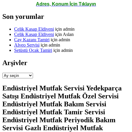
Adres, Konum İçin Tıklayın
Son yorumlar
Çelik Kasap Eldiveni
için
admin
Çelik Kasap Eldiveni
için
Aslan
Çay Kazanı Tamiri
için
admin
Alveo Servisi
için
admin
Setüstü Ocak Tamiri
için
admin
Arşivler
Arşivler
Endüstriyel Mutfak Servisi Yedekparça
Satışı Endüstriyel Mutfak Özel Servisi
Endüstriyel Mutfak Bakım Servisi
Endüstriyel Mutfak Tamir Servisi
Endüstriyel Mutfak Periyodik Bakım
Servisi Gazlı Endüstriyel Mutfak