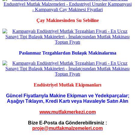
Çay Makinesinden Su Sebiline
Paslanmaz Tezgahlardan Bulaşık Makinalarına
Endüstriyel Mutfak Ekipmanları
Güncel Fiyatlarıyla Makine Ekipman ve Yedekparçalar;
Aşağıyı Tıklayın, Kredi Kartı veya Havaleyle Satın Alın
www.mutfakmerkezi.com
Bize E-Posta da Gönderebilirsiniz :
proje@mutfakmalzemeleri.com