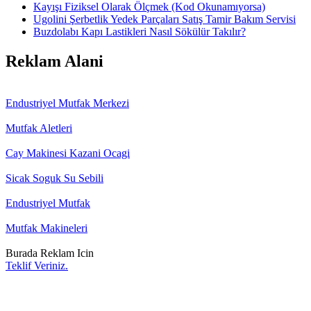
Kayışı Fiziksel Olarak Ölçmek (Kod Okunamıyorsa)
Ugolini Şerbetlik Yedek Parçaları Satış Tamir Bakım Servisi
Buzdolabı Kapı Lastikleri Nasıl Sökülür Takılır?
Reklam Alani
Endustriyel Mutfak Merkezi
Mutfak Aletleri
Cay Makinesi Kazani Ocagi
Sicak Soguk Su Sebili
Endustriyel Mutfak
Mutfak Makineleri
Burada Reklam Icin
Teklif Veriniz.