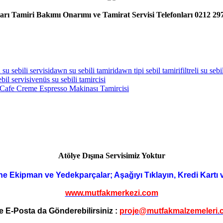
rı Tamiri Bakımı Onarımı ve Tamirat Servisi Telefonları 0212 29
su sebili servisi
dawn su sebili tamiri
dawn tipi sebil tamiri
filtreli su sebi
bil servisi
venüs su sebili tamircisi
Cafe Creme Espresso Makinası Tamircisi
Atölye Dışına Servisimiz Yoktur
ne Ekipman ve Yedekparçalar; Aşağıyı Tıklayın, Kredi Kartı 
www.mutfakmerkezi.com
e E-Posta da Gönderebilirsiniz :
proje@mutfakmalzemeleri.