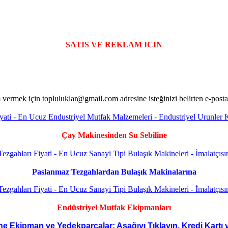
SATIS VE REKLAM ICIN
Çay Makinesinden Su Sebiline
Paslanmaz Tezgahlardan Bulaşık Makinalarına
Endüstriyel Mutfak Ekipmanları
ne Ekipman ve Yedekparçalar; Aşağıyı Tıklayın, Kredi Kartı 