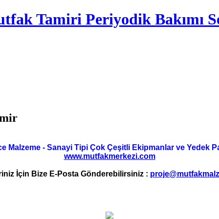
tfak Tamiri Periyodik Bakımı Se
amir
ce Malzeme - Sanayi Tipi Çok Çeşitli Ekipmanlar ve Yedek Parç
www.mutfakmerkezi.com
riniz İçin Bize E-Posta Gönderebilirsiniz :
proje@mutfakmalz