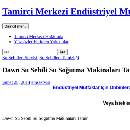
İçeriğe
Tamirci Merkezi Endüstriyel Mu
atla
Ara
Birincil menü
Tamirci Merkezi Hakkında
Yüzsüzler Fikirden Yoksunlar
Arama:
Su Sebilleri Servisi
,
Su Sebilleri Temizliği
Dawn Su Sebili Su Soğutma Makinaları T
Şubat 28, 2014
emsservisi
Endüstriyel Mutfaklar İçin Onbinler
Veya İstekle
Dawn Su Sebili Su Soğutma Makinaları Tamir