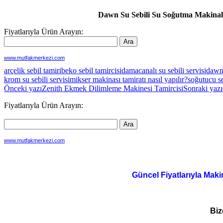
Dawn Su Sebili Su Soğutma Makinala
Fiyatlarıyla Ürün Arayın:
www.mutfakmerkezi.com
arçelik sebil tamiri
beko sebil tamircisi
damacanalı su sebili servisi
dawn 
krom su sebili servisi
mikser makinası tamiratı nasıl yapılır?
soğutucu se
Yazı
Önceki yazı
Zenith Ekmek Dilimleme Makinesi Tamircisi
Sonraki yazı
dolaşımı
Fiyatlarıyla Ürün Arayın:
www.mutfakmerkezi.com
Güncel Fiyatlarıyla Maki
Biz