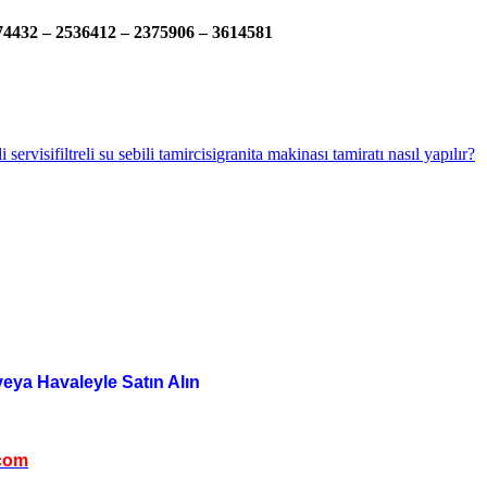
74432 – 2536412 – 2375906 – 3614581
li servisi
filtreli su sebili tamircisi
granita makinası tamiratı nasıl yapılır?
veya Havaleyle Satın Alın
com