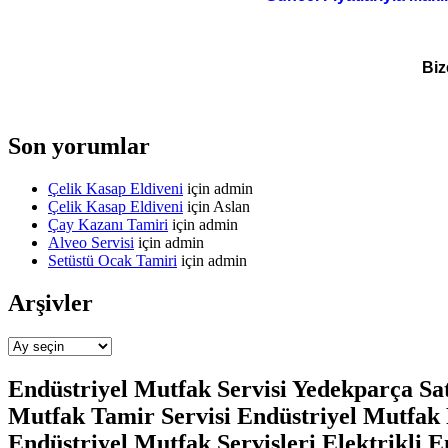
Biz
Son yorumlar
Çelik Kasap Eldiveni
için
admin
Çelik Kasap Eldiveni
için
Aslan
Çay Kazanı Tamiri
için
admin
Alveo Servisi
için
admin
Setüstü Ocak Tamiri
için
admin
Arşivler
Arşivler
Endüstriyel Mutfak Servisi Yedekparça Sat
Mutfak Tamir Servisi Endüstriyel Mutfak 
Endüstriyel Mutfak Servisleri Elektrikli 