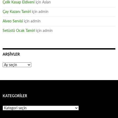
Çelik Kasap Eldiveni
için
Aslan
Çay Kazanı Tamiri
için
admin
Alveo Servisi
için
admin
Setüstü Ocak Tamiri
için
admin
ARŞIVLER
Arşivler
KATEGORILER
Kategoriler