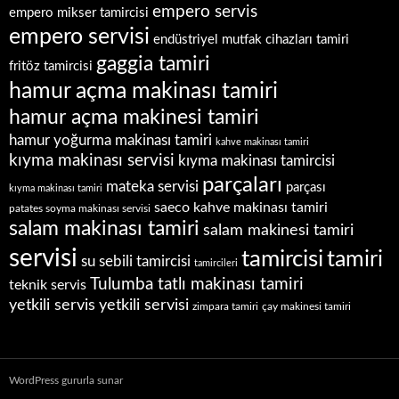
empero servis
empero mikser tamircisi
empero servisi
endüstriyel mutfak cihazları tamiri
gaggia tamiri
fritöz tamircisi
hamur açma makinası tamiri
hamur açma makinesi tamiri
hamur yoğurma makinası tamiri
kahve makinası tamiri
kıyma makinası servisi
kıyma makinası tamircisi
parçaları
mateka servisi
parçası
kıyma makinası tamiri
saeco kahve makinası tamiri
patates soyma makinası servisi
salam makinası tamiri
salam makinesi tamiri
servisi
tamircisi
tamiri
su sebili tamircisi
tamircileri
Tulumba tatlı makinası tamiri
teknik servis
yetkili servis
yetkili servisi
zimpara tamiri
çay makinesi tamiri
WordPress gururla sunar