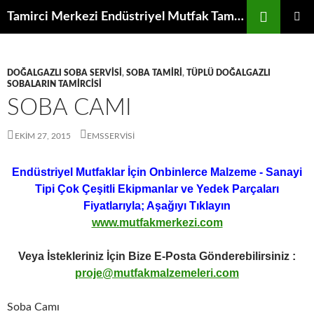
İçeriğe
Ara
Tamirci Merkezi Endüstriyel Mutfak Tamiri Periyodik Bakımı Servisi
atla
BIRINCI
MENÜ
DOĞALGAZLI SOBA SERVISI
,
SOBA TAMIRI
,
TÜPLÜ DOĞALGAZLI
SOBALARIN TAMIRCISI
SOBA CAMI
EKIM 27, 2015
EMSSERVISI
Endüstriyel Mutfaklar İçin Onbinlerce Malzeme - Sanayi
Tipi Çok Çeşitli Ekipmanlar ve Yedek Parçaları
Fiyatlarıyla; Aşağıyı Tıklayın
www.mutfakmerkezi.com
Veya İstekleriniz İçin Bize E-Posta Gönderebilirsiniz :
proje@mutfakmalzemeleri.com
Soba Camı