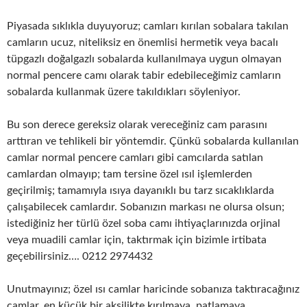
Piyasada sıklıkla duyuyoruz; camları kırılan sobalara takılan
camların ucuz, niteliksiz en önemlisi hermetik veya bacalı
tüpgazlı doğalgazlı sobalarda kullanılmaya uygun olmayan
normal pencere camı olarak tabir edebileceğimiz camların
sobalarda kullanmak üzere takıldıkları söyleniyor.
Bu son derece gereksiz olarak vereceğiniz cam parasını
arttıran ve tehlikeli bir yöntemdir. Çünkü sobalarda kullanılan
camlar normal pencere camları gibi camcılarda satılan
camlardan olmayıp; tam tersine özel ısıl işlemlerden
geçirilmiş; tamamıyla ısıya dayanıklı bu tarz sıcaklıklarda
çalışabilecek camlardır. Sobanızın markası ne olursa olsun;
istediğiniz her türlü özel soba camı ihtiyaçlarınızda orjinal
veya muadili camlar için, taktırmak için bizimle irtibata
geçebilirsiniz…. 0212 2974432
Unutmayınız; özel ısı camlar haricinde sobanıza taktıracağınız
camlar, en küçük bir aksilikte kırılmaya, patlamaya