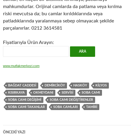
mahkumdurlar. Orijinal camlarda da patlama veya kırılma
riski mevcutsa da; bu camlar kırıldıklarında veya
patladıklarında yaralanmaya sebep olmayacak şekilde
parçalanırlar. 0212 3614581
Fiyatlarıyla Ürün Arayın:
www.mutfakmerkezi.com
BAĞDAT CADDESI
DEMIRCIKÖY
HASKÖY
KILYOS
KISIRKAYA
OKMEYDANI
SERVISI
SOBA CAMI
SOBA CAMI DEĞIŞIMI
SOBA CAMI DEĞIŞTIRENLER
SOBA CAMI TAKANLAR
SOBA CAMLARI
TAMIRI
Yazı
ÖNCEKI YAZI