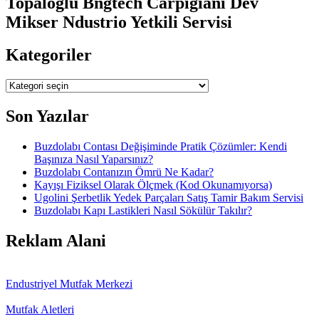
Topaloğlu Bngtech Carpigiani Dev
Mikser Ndustrio Yetkili Servisi
Kategoriler
Kategoriler
Son Yazılar
Buzdolabı Contası Değişiminde Pratik Çözümler: Kendi
Başınıza Nasıl Yaparsınız?
Buzdolabı Contanızın Ömrü Ne Kadar?
Kayışı Fiziksel Olarak Ölçmek (Kod Okunamıyorsa)
Ugolini Şerbetlik Yedek Parçaları Satış Tamir Bakım Servisi
Buzdolabı Kapı Lastikleri Nasıl Sökülür Takılır?
Reklam Alani
Endustriyel Mutfak Merkezi
Mutfak Aletleri