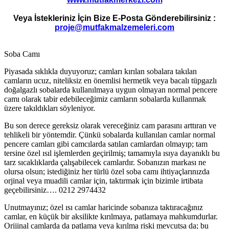
Veya İstekleriniz İçin Bize E-Posta Gönderebilirsiniz :
proje@mutfakmalzemeleri.com
Soba Camı
Piyasada sıklıkla duyuyoruz; camları kırılan sobalara takılan
camların ucuz, niteliksiz en önemlisi hermetik veya bacalı tüpgazlı
doğalgazlı sobalarda kullanılmaya uygun olmayan normal pencere
camı olarak tabir edebileceğimiz camların sobalarda kullanmak
üzere takıldıkları söyleniyor.
Bu son derece gereksiz olarak vereceğiniz cam parasını arttıran ve
tehlikeli bir yöntemdir. Çünkü sobalarda kullanılan camlar normal
pencere camları gibi camcılarda satılan camlardan olmayıp; tam
tersine özel ısıl işlemlerden geçirilmiş; tamamıyla ısıya dayanıklı bu
tarz sıcaklıklarda çalışabilecek camlardır. Sobanızın markası ne
olursa olsun; istediğiniz her türlü özel soba camı ihtiyaçlarınızda
orjinal veya muadili camlar için, taktırmak için bizimle irtibata
geçebilirsiniz…. 0212 2974432
Unutmayınız; özel ısı camlar haricinde sobanıza taktıracağınız
camlar, en küçük bir aksilikte kırılmaya, patlamaya mahkumdurlar.
Orijinal camlarda da patlama veya kırılma riski mevcutsa da; bu