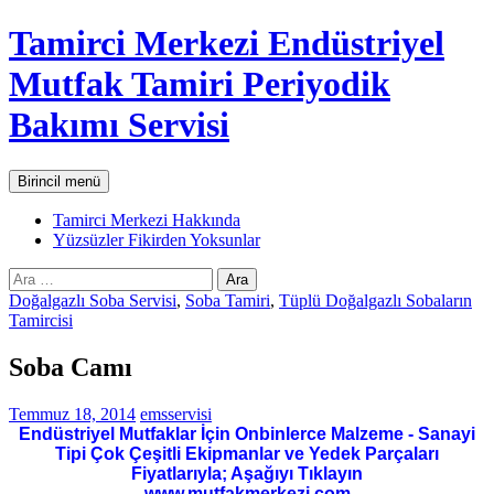
İçeriğe
Tamirci Merkezi Endüstriyel
atla
Mutfak Tamiri Periyodik
Bakımı Servisi
Ara
Birincil menü
Tamirci Merkezi Hakkında
Yüzsüzler Fikirden Yoksunlar
Arama:
Doğalgazlı Soba Servisi
,
Soba Tamiri
,
Tüplü Doğalgazlı Sobaların
Tamircisi
Soba Camı
Temmuz 18, 2014
emsservisi
Endüstriyel Mutfaklar İçin Onbinlerce Malzeme - Sanayi
Tipi Çok Çeşitli Ekipmanlar ve Yedek Parçaları
Fiyatlarıyla; Aşağıyı Tıklayın
www.mutfakmerkezi.com