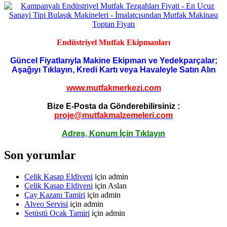
Endüstriyel Mutfak Ekipmanları
Güncel Fiyatlarıyla Makine Ekipman ve Yedekparçalar;
Aşağıyı Tıklayın, Kredi Kartı veya Havaleyle Satın Alın
www.mutfakmerkezi.com
Bize E-Posta da Gönderebilirsiniz :
proje@mutfakmalzemeleri.com
Adres, Konum İçin Tıklayın
Son yorumlar
Çelik Kasap Eldiveni
için
admin
Çelik Kasap Eldiveni
için
Aslan
Çay Kazanı Tamiri
için
admin
Alveo Servisi
için
admin
Setüstü Ocak Tamiri
için
admin