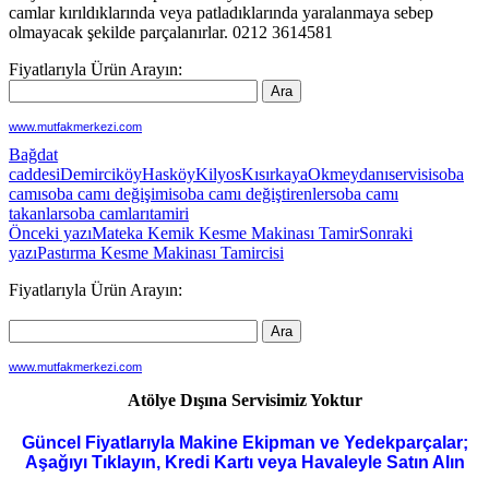
camlar kırıldıklarında veya patladıklarında yaralanmaya sebep
olmayacak şekilde parçalanırlar. 0212 3614581
Fiyatlarıyla Ürün Arayın:
www.mutfakmerkezi.com
Bağdat
caddesi
Demirciköy
Hasköy
Kilyos
Kısırkaya
Okmeydanı
servisi
soba
camı
soba camı değişimi
soba camı değiştirenler
soba camı
takanlar
soba camları
tamiri
Yazı
Önceki yazı
Mateka Kemik Kesme Makinası Tamir
Sonraki
yazı
Pastırma Kesme Makinası Tamircisi
dolaşımı
Fiyatlarıyla Ürün Arayın:
www.mutfakmerkezi.com
Atölye Dışına Servisimiz Yoktur
Güncel Fiyatlarıyla Makine Ekipman ve Yedekparçalar;
Aşağıyı Tıklayın, Kredi Kartı veya Havaleyle Satın Alın