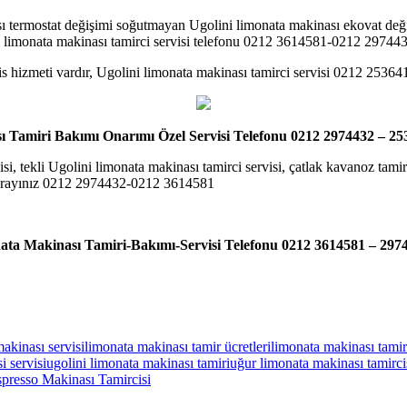
 termostat değişimi soğutmayan Ugolini limonata makinası ekovat değişi
ni limonata makinası tamirci servisi telefonu 0212 3614581-0212 29744
rvis hizmeti vardır, Ugolini limonata makinası tamirci servisi 0212 25
ı Tamiri Bakımı Onarımı Özel Servisi Telefonu 0212 2974432 – 25
i, tekli Ugolini limonata makinası tamirci servisi, çatlak kavanoz tamir
in arayınız 0212 2974432-0212 3614581
ata Makinası Tamiri-Bakımı-Servisi Telefonu 0212 3614581 – 297
akinası servisi
limonata makinası tamir ücretleri
limonata makinası tamir
i servisi
ugolini limonata makinası tamiri
uğur limonata makinası tamirci
presso Makinası Tamircisi