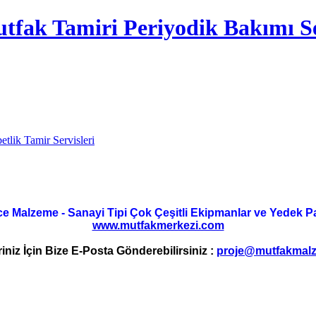
tfak Tamiri Periyodik Bakımı Se
etlik Tamir Servisleri
ce Malzeme - Sanayi Tipi Çok Çeşitli Ekipmanlar ve Yedek Parç
www.mutfakmerkezi.com
riniz İçin Bize E-Posta Gönderebilirsiniz :
proje@mutfakmalz