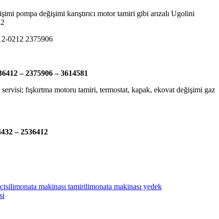
mi pompa değişimi karıştırıcı motor tamiri gibi arızalı Ugolini
32
36412-0212 2375906
36412 – 2375906 – 3614581
 servisi; fışkırtma motoru tamiri, termostat, kapak, ekovat değişimi gaz
4432 – 2536412
cisi
limonata makinası tamiri
limonata makinası yedek
si