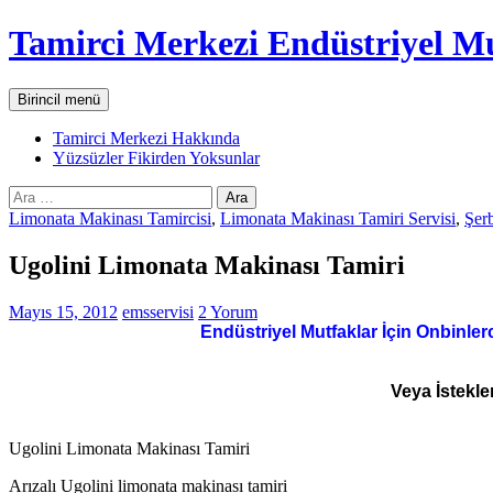
İçeriğe
Tamirci Merkezi Endüstriyel Mu
atla
Ara
Birincil menü
Tamirci Merkezi Hakkında
Yüzsüzler Fikirden Yoksunlar
Arama:
Limonata Makinası Tamircisi
,
Limonata Makinası Tamiri Servisi
,
Şerb
Ugolini Limonata Makinası Tamiri
Mayıs 15, 2012
emsservisi
2 Yorum
Endüstriyel Mutfaklar İçin Onbinler
Veya İstekle
Ugolini Limonata Makinası Tamiri
Arızalı Ugolini limonata makinası tamiri