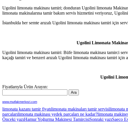
Ugolini limonata makinası tamiri; donduran Ugolini limonata Makinası
limonata makinalarına tamir bakım servis hizmetini veriyoruz, Ugoli
İstanbulda her semte arızalı Ugolini limonata makinası tamiri için se
Ugolini Limonata Makinas
Ugolini limonata makinası tamiri: Büfe limonata makinası tamirci servis
kaçağı tamiri ve benzeri arızalı Ugolini limonata makinası tamiri iç
Ugolini Limon
Fiyatlarıyla Ürün Arayın:
www.mutfakmerkezi.com
limonata kazanı tamir fiyatı
limonata makinaları tamir servisi
limonata m
parçaları
limonata makinası yedek parçaları ne kadar?
limonata makines
Yazı
Önceki yazı
Hamur Yoğurma Makinesi Tamircisi
Sonraki yazı
Saeco Es
dolaşımı