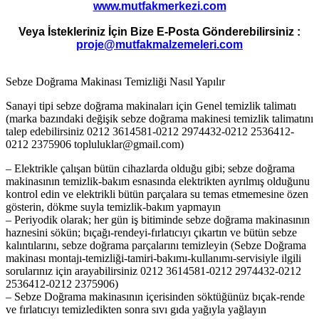
www.mutfakmerkezi.com
Veya İstekleriniz İçin Bize E-Posta Gönderebilirsiniz :
proje@mutfakmalzemeleri.com
Sebze Doğrama Makinası Temizliği Nasıl Yapılır
Sanayi tipi sebze doğrama makinaları için Genel temizlik talimatı
(marka bazındaki değişik sebze doğrama makinesi temizlik talimatını
talep edebilirsiniz 0212 3614581-0212 2974432-0212 2536412-
0212 2375906 topluluklar@gmail.com)
– Elektrikle çalışan bütün cihazlarda olduğu gibi; sebze doğrama
makinasının temizlik-bakım esnasında elektrikten ayrılmış olduğunu
kontrol edin ve elektrikli bütün parçalara su temas etmemesine özen
gösterin, dökme suyla temizlik-bakım yapmayın
– Periyodik olarak; her gün iş bitiminde sebze doğrama makinasının
haznesini sökün; bıçağı-rendeyi-fırlatıcıyı çıkartın ve bütün sebze
kalıntılarını, sebze doğrama parçalarını temizleyin (Sebze Doğrama
makinası montajı-temizliği-tamiri-bakımı-kullanımı-servisiyle ilgili
sorularınız için arayabilirsiniz 0212 3614581-0212 2974432-0212
2536412-0212 2375906)
– Sebze Doğrama makinasının içerisinden söktüğünüz bıçak-rende
ve fırlatıcıyı temizledikten sonra sıvı gıda yağıyla yağlayın