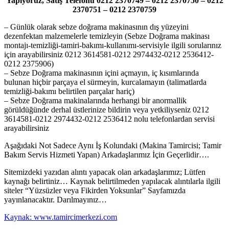
Yapıyoruz, Satış Telefonu 0212 2370749 – 0212 2370750 – 0212
2370751 – 0212 2370759
– Günlük olarak sebze doğrama makinasının dış yüzeyini
dezenfektan malzemelerle temizleyin (Sebze Doğrama makinası
montajı-temizliği-tamiri-bakımı-kullanımı-servisiyle ilgili sorularınız
için arayabilirsiniz 0212 3614581-0212 2974432-0212 2536412-
0212 2375906)
– Sebze Doğrama makinasının içini açmayın, iç kısımlarında
bulunan hiçbir parçaya el sürmeyin, kurcalamayın (talimatlarda
temizliği-bakımı belirtilen parçalar hariç)
– Sebze Doğrama makinalarında herhangi bir anormallik
görüldüğünde derhal üstlerinize bildirin veya yetkiliyseniz 0212
3614581-0212 2974432-0212 2536412 nolu telefonlardan servisi
arayabilirsiniz
Aşağıdaki Not Sadece Aynı İş Kolundaki (Makina Tamircisi; Tamir
Bakım Servis Hizmeti Yapan) Arkadaşlarımız İçin Geçerlidir….
Sitemizdeki yazıdan alıntı yapacak olan arkadaşlarımız; Lütfen
kaynağı belirtiniz… Kaynak belirtilmeden yapılacak alıntılarla ilgili
siteler “Yüzsüzler veya Fikirden Yoksunlar” Sayfamızda
yayınlanacaktır. Darılmayınız…
Kaynak: www.tamircimerkezi.com