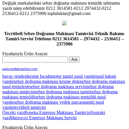
Değişik markalardaki sebze doğrama makinası temizlik talimatını
yazılı talep edebilirsiniz 0212 3614581-0212 2974432-0212
2536412-0212 2375906 topluluklar@gmail.com
Tecrübeli Sebze Doğrama Makinası Tamircisi-Teknik Bakımı-
Tamiri-Servisi Telefonu 0212 3614581 – 2974432 – 2536412 –
2375906
Fiyatlarıyla Ürün Arayın:
www.mutfakmerkezi.com
havuç rendesi
kesme bıçağı
motor tamiri nasıl yapılır
nasıl bakım
yapılır
sebze doğrama makinası kesme diski
sebze doğrama makinası
nasıl temizlenir
sebze doğrama makinası servisi
sebze doğrama
makinası tamircisi
sebze doğrama makinası tamiri
sebze doğrama
makinası temizliği
sebze doğrama makinası temizliği nasıl
yapılır
sebze doğrama makinası yedek parçası
tamiri nasıl
yapılır
tecrübeli tamircisi
Yazı
Önceki yazı
Reneka Espresso Makinası Tamircisi
Sonraki
yazı
Marzocco Espresso Makinası Servisi
dolaşımı
Fiyatlarıyla Ürün Arayın: