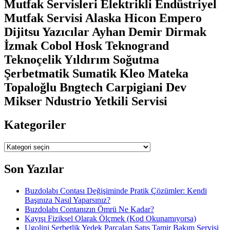
Mutfak Servisleri Elektrikli Endüstriyel
Mutfak Servisi Alaska Hicon Empero
Dijitsu Yazıcılar Ayhan Demir Dirmak
İzmak Cobol Hosk Teknogrand
Teknoçelik Yıldırım Soğutma
Şerbetmatik Sumatik Kleo Mateka
Topaloğlu Bngtech Carpigiani Dev
Mikser Ndustrio Yetkili Servisi
Kategoriler
Kategoriler
Son Yazılar
Buzdolabı Contası Değişiminde Pratik Çözümler: Kendi
Başınıza Nasıl Yaparsınız?
Buzdolabı Contanızın Ömrü Ne Kadar?
Kayışı Fiziksel Olarak Ölçmek (Kod Okunamıyorsa)
Ugolini Şerbetlik Yedek Parçaları Satış Tamir Bakım Servisi