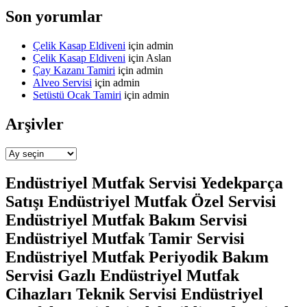
Son yorumlar
Çelik Kasap Eldiveni
için
admin
Çelik Kasap Eldiveni
için
Aslan
Çay Kazanı Tamiri
için
admin
Alveo Servisi
için
admin
Setüstü Ocak Tamiri
için
admin
Arşivler
Arşivler
Endüstriyel Mutfak Servisi Yedekparça
Satışı Endüstriyel Mutfak Özel Servisi
Endüstriyel Mutfak Bakım Servisi
Endüstriyel Mutfak Tamir Servisi
Endüstriyel Mutfak Periyodik Bakım
Servisi Gazlı Endüstriyel Mutfak
Cihazları Teknik Servisi Endüstriyel