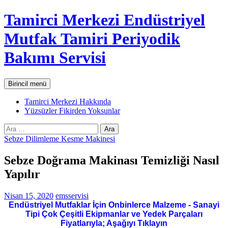
İçeriğe
Tamirci Merkezi Endüstriyel
atla
Mutfak Tamiri Periyodik
Bakımı Servisi
Ara
Birincil menü
Tamirci Merkezi Hakkında
Yüzsüzler Fikirden Yoksunlar
Arama:
Sebze Dilimleme Kesme Makinesi
Sebze Doğrama Makinası Temizliği Nasıl
Yapılır
Nisan 15, 2020
emsservisi
Endüstriyel Mutfaklar İçin Onbinlerce Malzeme - Sanayi
Tipi Çok Çeşitli Ekipmanlar ve Yedek Parçaları
Fiyatlarıyla; Aşağıyı Tıklayın