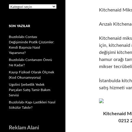
Kategoriler
Kitchenaid Miks
Arızalı Kitchena
SON YAZILAR
Buzdolabı Contası
Kitchenaid mikse
Değişiminde Pratik Çözümler:
için, kitchenaid
Kendi Başınıza Nasıl
değişimi kitchen
Yaparsınız?
hamur orağı tami
Buzdolabı Contanızın Ömrü
Ne Kadar?
mikser tecrübel
Kayışı Fiziksel Olarak Ölçmek
(Kod Okunamıyorsa)
İstanbulda kitch
Ugolini Şerbetlik Yedek
satış hizmeti va
Parçaları Satış Tamir Bakım
Servisi
Buzdolabı Kapı Lastikleri Nasıl
Sökülür Takılır?
Kitchenaid Mi
0212 
Reklam Alani