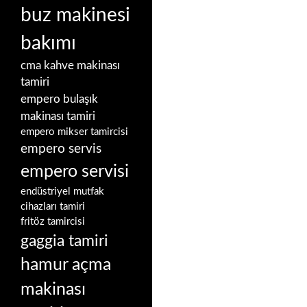
buz makinesi
bakımı
cma kahve makinası
tamiri
empero bulaşık
makinası tamiri
empero mikser tamircisi
empero servis
empero servisi
endüstriyel mutfak
cihazları tamiri
fritöz tamircisi
gaggia tamiri
hamur açma
makinası