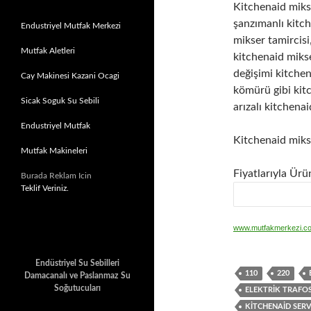
Kitchenaid mikse
şanzımanlı kitch
Endustriyel Mutfak Merkezi
mikser tamircisi
Mutfak Aletleri
kitchenaid mikse
değişimi kitchen
Cay Makinesi Kazani Ocagi
kömürü gibi kitc
Sicak Soguk Su Sebili
arızalı kitchena
Endustriyel Mutfak
Kitchenaid miks
Mutfak Makineleri
Fiyatlarıyla Ürü
Burada Reklam Icin
Teklif Veriniz.
www.mutfakmerkezi.c
Endüstriyel Su Sebilleri
110
220
Damacanalı ve Paslanmaz Su
Soğutucuları
ELEKTRIK TRAFO
KITCHENAID SERV