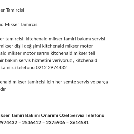
er Tamircisi
id Mikser Tamircisi
r tamircisi; kitchenaid mikser tamiri bakımı servisi
 mikser dişli değişimi kitchenaid mikser motor
aid mikser motor sarımı kitchenaid mikser teli
r bakım servis hizmetini veriyoruz , kitchenaid
i tamirci telefonu 0212 2974432
enaid mikser tamircisi için her semte servis ve parça
rdır
kser Tamiri Bakımı Onarımı Özel Servisi Telefonu
2974432 – 2536412 – 2375906 – 3614581