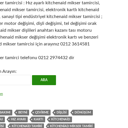
r tamircisi : Hız ayarlı kitchenaid mikser tamircisi,
enaid mikser tamircisi, elektronik kartlı kitchenaid
, sanayi tipi endüstriyel kitchenaid mikser tamircisi ;
r motor değişimi, dişli değişimi, tel değişimi orak
aid mikser dişlileri anahtarı kazanı tası motoru
henaid mikser değişimi elektronik kartı ve benzeri
id mikser tamircisi için arayınız 0212 3614581
er tamirci telefonu 0212 2974432 dir
n Arayın:
om
BAKIMI
BEYNI
ÇEVIRME
DIŞLISI
DÖNÜŞÜM
SU
HIZ AYARI
KARTI
KITCHENAID
ISI
KITCHENAID TAMIRI
KITCHENIAD MIKSER TAMIRI