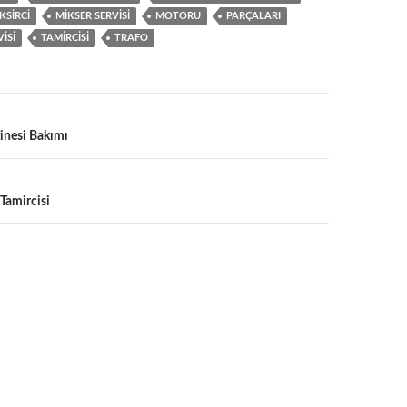
KSIRCI
MIKSER SERVISI
MOTORU
PARÇALARI
VISI
TAMIRCISI
TRAFO
nesi Bakımı
Tamircisi