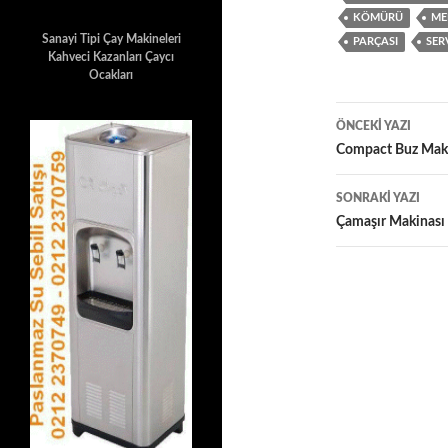
KÖMÜRÜ
ME
Sanayi Tipi Çay Makineleri
PARÇASI
SER
Kahveci Kazanları Çaycı
Ocakları
Yazı
ÖNCEKI YAZI
dolaşımı
Compact Buz Maki
SONRAKI YAZI
Çamaşır Makinası 