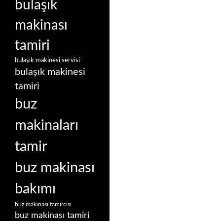
bulaşık
makinası
tamiri
bulaşık makinesi servisi
bulaşık makinesi
tamiri
buz
makinaları
tamir
buz makinası
bakımı
buz makinası tamircisi
buz makinası tamiri