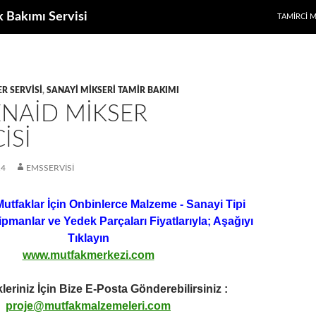
k Bakımı Servisi
TAMIRCI 
R SERVISI
,
SANAYI MIKSERI TAMIR BAKIMI
ENAID MIKSER
ISI
14
EMSSERVISI
Mutfaklar İçin Onbinlerce Malzeme - Sanayi Tipi
ipmanlar ve Yedek Parçaları Fiyatlarıyla; Aşağıyı
Tıklayın
www.mutfakmerkezi.com
leriniz İçin Bize E-Posta Gönderebilirsiniz :
proje@mutfakmalzemeleri.com