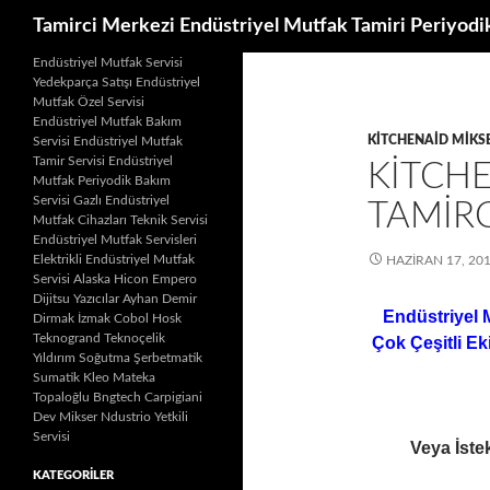
Ara
Tamirci Merkezi Endüstriyel Mutfak Tamiri Periyodi
İçeriğe
Endüstriyel Mutfak Servisi
Yedekparça Satışı Endüstriyel
atla
Mutfak Özel Servisi
Endüstriyel Mutfak Bakım
KITCHENAID MIKSE
Servisi Endüstriyel Mutfak
Tamir Servisi Endüstriyel
KITCH
Mutfak Periyodik Bakım
Servisi Gazlı Endüstriyel
TAMIRC
Mutfak Cihazları Teknik Servisi
Endüstriyel Mutfak Servisleri
Elektrikli Endüstriyel Mutfak
HAZIRAN 17, 20
Servisi Alaska Hicon Empero
Dijitsu Yazıcılar Ayhan Demir
Endüstriyel 
Dirmak İzmak Cobol Hosk
Teknogrand Teknoçelik
Çok Çeşitli Ek
Yıldırım Soğutma Şerbetmatik
Sumatik Kleo Mateka
Topaloğlu Bngtech Carpigiani
Dev Mikser Ndustrio Yetkili
Servisi
Veya İstek
KATEGORILER