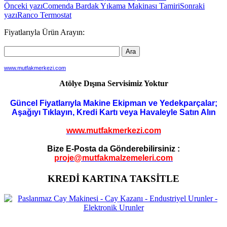
Yazı
Önceki yazı
Comenda Bardak Yıkama Makinası Tamiri
Sonraki
yazı
Ranco Termostat
dolaşımı
Fiyatlarıyla Ürün Arayın:
www.mutfakmerkezi.com
Atölye Dışına Servisimiz Yoktur
Güncel Fiyatlarıyla Makine Ekipman ve Yedekparçalar;
Aşağıyı Tıklayın, Kredi Kartı veya Havaleyle Satın Alın
www.mutfakmerkezi.com
Bize E-Posta da Gönderebilirsiniz :
proje@mutfakmalzemeleri.com
KREDİ KARTINA TAKSİTLE