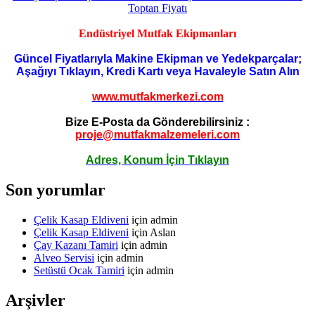
Endüstriyel Mutfak Ekipmanları
Güncel Fiyatlarıyla Makine Ekipman ve Yedekparçalar;
Aşağıyı Tıklayın, Kredi Kartı veya Havaleyle Satın Alın
www.mutfakmerkezi.com
Bize E-Posta da Gönderebilirsiniz :
proje@mutfakmalzemeleri.com
Adres, Konum İçin Tıklayın
Son yorumlar
Çelik Kasap Eldiveni
için
admin
Çelik Kasap Eldiveni
için
Aslan
Çay Kazanı Tamiri
için
admin
Alveo Servisi
için
admin
Setüstü Ocak Tamiri
için
admin
Arşivler