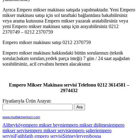
Ayrıca Empero mikser makinası satışıda yapılmaktadır. Yeni Empero
mikser makinası satışı için sol taraftaki bağlantılara bakabilirsiniz
veya arama kutusuna Empero mikser yazarak aratabilirsiniz veya
yeni Empero mikser makinası satışı için arayabilirsiniz 0212
2370749 – 0212 2370759
Empero mikser makinası satışı 0212 2370759
Empero mikser makinası hakkındaki bütün sorularınızı (teknik
sorular,bakım soruları,yedek parça isteği) 7 gün / 24 saat aşağıdan
sorabilirsiniz, acil cevabını hemen alacaksınız
Empero Mikser Makinası servisi Telefonu 0212 3614581 –
2974432
Fiyatlarıyla Ürün Arayın:
www.mutfakmerkezi.com
Alibeyköy
empero mikser beyni
empero mikser düğmesi
empero
mikser servis
empero mikser servisi
empero şalteri
empero
servisi
Fatih
fatih empero servisi
Şirinevler
yenibosna