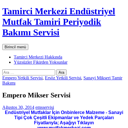
İçeriğe
Tamirci Merkezi Endüstriyel
atla
Mutfak Tamiri Periyodik
Bakımı Servisi
Ara
Birincil menü
Tamirci Merkezi Hakkında
Yüzsüzler Fikirden Yoksunlar
Arama:
Empero Yetkili Servisi
,
Ersöz Yetkili Servisi
,
Sanayi Mikseri Tamir
Bakımı
Empero Mikser Servisi
Ağustos 30, 2014
emsservisi
Endüstriyel Mutfaklar İçin Onbinlerce Malzeme - Sanayi
Tipi Çok Çeşitli Ekipmanlar ve Yedek Parçaları
Fiyatlarıyla; Aşağıyı Tıklayın
www.mutfakmerkezi.com