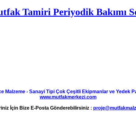
tfak Tamiri Periyodik Bakımı Se
ce Malzeme - Sanayi Tipi Çok Çeşitli Ekipmanlar ve Yedek Parç
www.mutfakmerkezi.com
riniz İçin Bize E-Posta Gönderebilirsiniz :
proje@mutfakmalz