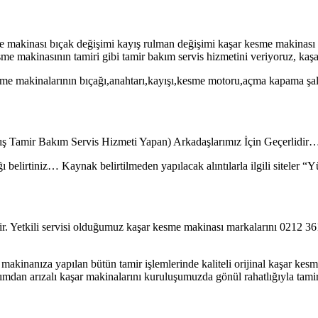
me makinası bıçak değişimi kayış rulman değişimi kaşar kesme makinası b
me makinasının tamiri gibi tamir bakım servis hizmetini veriyoruz, kaş
me makinalarının bıçağı,anahtarı,kayışı,kesme motoru,açma kapama şalter
tış Tamir Bakım Servis Hizmeti Yapan) Arkadaşlarımız İçin Geçerlidir
ı belirtiniz… Kaynak belirtilmeden yapılacak alıntılarla ilgili siteler 
idir. Yetkili servisi olduğumuz kaşar kesme makinası markalarını 02
 makinanıza yapılan bütün tamir işlemlerinde kaliteli orijinal kaşar k
dan arızalı kaşar makinalarını kuruluşumuzda gönül rahatlığıyla tamir e