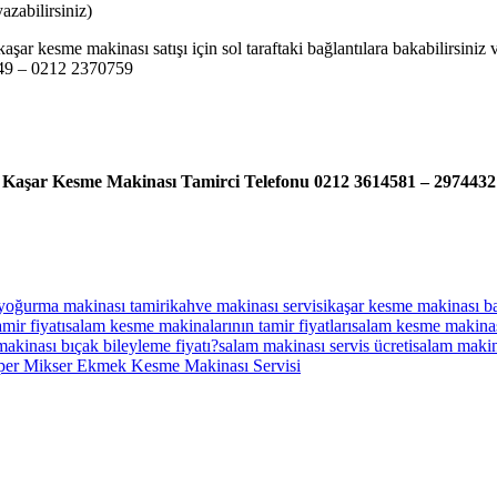
zabilirsiniz)
aşar kesme makinası satışı için sol taraftaki bağlantılara bakabilirsini
0749 – 0212 2370759
Kaşar Kesme Makinası Tamirci Telefonu 0212 3614581 – 2974432
yoğurma makinası tamiri
kahve makinası servisi
kaşar kesme makinası b
mir fiyatı
salam kesme makinalarının tamir fiyatları
salam kesme makinası
akinası bıçak bileyleme fiyatı?
salam makinası servis ücreti
salam makin
per Mikser Ekmek Kesme Makinası Servisi