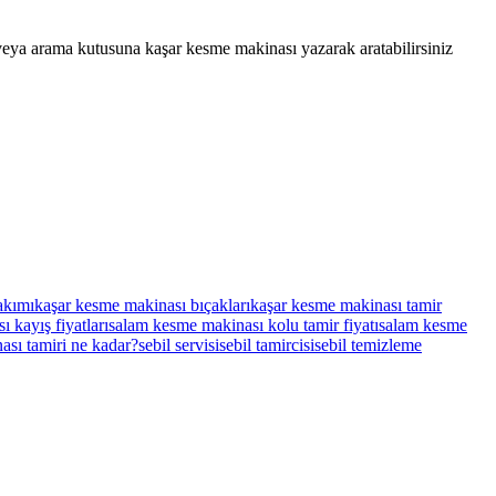
z veya arama kutusuna kaşar kesme makinası yazarak aratabilirsiniz
akımı
kaşar kesme makinası bıçakları
kaşar kesme makinası tamir
 kayış fiyatları
salam kesme makinası kolu tamir fiyatı
salam kesme
ası tamiri ne kadar?
sebil servisi
sebil tamircisi
sebil temizleme