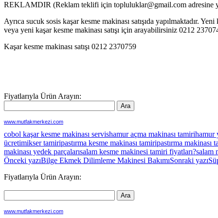
REKLAMDIR (Reklam teklifi için topluluklar@gmail.com adresine ya
Ayrıca sucuk sosis kaşar kesme makinası satışıda yapılmaktadır. Yeni k
veya yeni kaşar kesme makinası satışı için arayabilirsiniz 0212 237
Kaşar kesme makinası satışı 0212 2370759
Fiyatlarıyla Ürün Arayın:
www.mutfakmerkezi.com
cobol kaşar kesme makinası servis
hamur açma makinası tamiri
hamur 
ücreti
mikser tamiri
pastırma kesme makinası tamiri
pastırma makinası ta
makinası yedek parçaları
salam kesme makinesi tamiri fiyatları?
salam m
Yazı
Önceki yazı
Bilge Ekmek Dilimleme Makinesi Bakımı
Sonraki yazı
Sü
dolaşımı
Fiyatlarıyla Ürün Arayın:
www.mutfakmerkezi.com