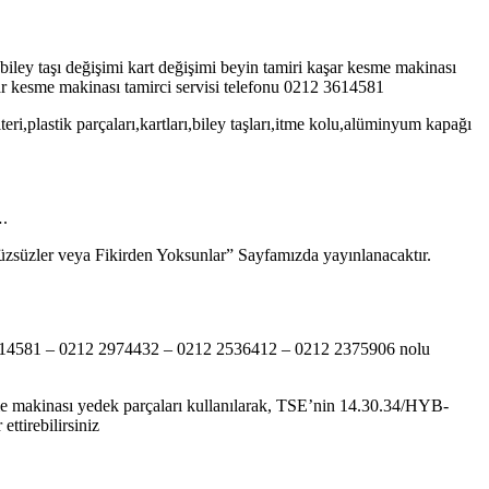
iley taşı değişimi kart değişimi beyin tamiri kaşar kesme makinası
ar kesme makinası tamirci servisi telefonu 0212 3614581
i,plastik parçaları,kartları,biley taşları,itme kolu,alüminyum kapağı
….
“Yüzsüzler veya Fikirden Yoksunlar” Sayfamızda yayınlanacaktır.
12 3614581 – 0212 2974432 – 0212 2536412 – 0212 2375906 nolu
esme makinası yedek parçaları kullanılarak, TSE’nin 14.30.34/HYB-
ttirebilirsiniz