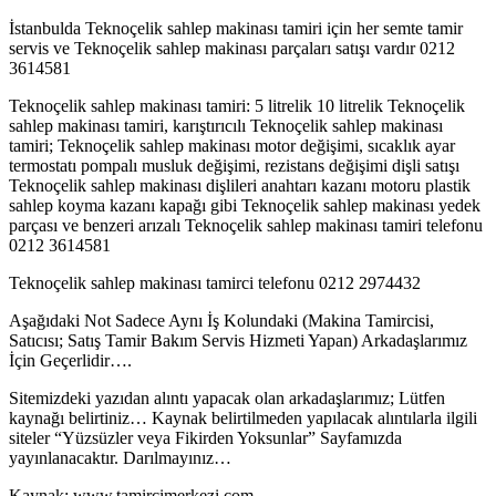
İstanbulda Teknoçelik sahlep makinası tamiri için her semte tamir
servis ve Teknoçelik sahlep makinası parçaları satışı vardır 0212
3614581
Teknoçelik sahlep makinası tamiri: 5 litrelik 10 litrelik Teknoçelik
sahlep makinası tamiri, karıştırıcılı Teknoçelik sahlep makinası
tamiri; Teknoçelik sahlep makinası motor değişimi, sıcaklık ayar
termostatı pompalı musluk değişimi, rezistans değişimi dişli satışı
Teknoçelik sahlep makinası dişlileri anahtarı kazanı motoru plastik
sahlep koyma kazanı kapağı gibi Teknoçelik sahlep makinası yedek
parçası ve benzeri arızalı Teknoçelik sahlep makinası tamiri telefonu
0212 3614581
Teknoçelik sahlep makinası tamirci telefonu 0212 2974432
Aşağıdaki Not Sadece Aynı İş Kolundaki (Makina Tamircisi,
Satıcısı; Satış Tamir Bakım Servis Hizmeti Yapan) Arkadaşlarımız
İçin Geçerlidir….
Sitemizdeki yazıdan alıntı yapacak olan arkadaşlarımız; Lütfen
kaynağı belirtiniz… Kaynak belirtilmeden yapılacak alıntılarla ilgili
siteler “Yüzsüzler veya Fikirden Yoksunlar” Sayfamızda
yayınlanacaktır. Darılmayınız…
Kaynak: www.tamircimerkezi.com