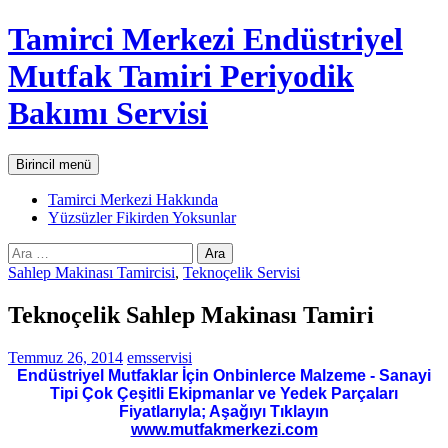
İçeriğe
Tamirci Merkezi Endüstriyel
atla
Mutfak Tamiri Periyodik
Bakımı Servisi
Ara
Birincil menü
Tamirci Merkezi Hakkında
Yüzsüzler Fikirden Yoksunlar
Arama:
Sahlep Makinası Tamircisi
,
Teknoçelik Servisi
Teknoçelik Sahlep Makinası Tamiri
Temmuz 26, 2014
emsservisi
Endüstriyel Mutfaklar İçin Onbinlerce Malzeme - Sanayi
Tipi Çok Çeşitli Ekipmanlar ve Yedek Parçaları
Fiyatlarıyla; Aşağıyı Tıklayın
www.mutfakmerkezi.com