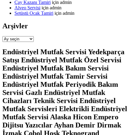
Çay Kazanı Tamiri
için
admin
Alveo Servisi
için
admin
Setüstü Ocak Tamiri
için
admin
Arşivler
Arşivler
Endüstriyel Mutfak Servisi Yedekparça
Satışı Endüstriyel Mutfak Özel Servisi
Endüstriyel Mutfak Bakım Servisi
Endüstriyel Mutfak Tamir Servisi
Endüstriyel Mutfak Periyodik Bakım
Servisi Gazlı Endüstriyel Mutfak
Cihazları Teknik Servisi Endüstriyel
Mutfak Servisleri Elektrikli Endüstriyel
Mutfak Servisi Alaska Hicon Empero
Dijitsu Yazıcılar Ayhan Demir Dirmak
İzmak Cobol Hosk Teknogrand