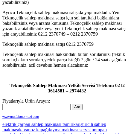
yazabilirsiniz)
Ayrıca Teknoçelik sahlep makinası satışıda yapılmaktadır. Yeni
Teknoçelik sahlep makinası satışı için sol taraftaki bağlantılara
bakabilirsiniz veya arama kutusuna Teknoçelik sahlep makinası
yazarak aratabilirsiniz veya yeni Teknoçelik sahlep makinası satışı
için arayabilirsiniz 0212 2370749 – 0212 2370759
Teknoçelik sahlep makinası satışı 0212 2370759
Teknoçelik sahlep makinası hakkındaki bütün sorularınızı (teknik
sorular,bakım soruları,yedek parça isteği) 7 gün / 24 saat aşağıdan
sorabilirsiniz, acil cevabını hemen alacaksınız
Teknoçelik Sahlep Makinası Yetkili Servisi Telefonu 0212
3614581 – 2974432
Fiyatlarıyla Ürün Arayın:
www.mutfakmerkezi.com
elektrik çarpan sahlep makinası tamiri
karıştırıcılı sahlep
makinası
kavanoz kapağı
kıyma makinası servisi
pompalı