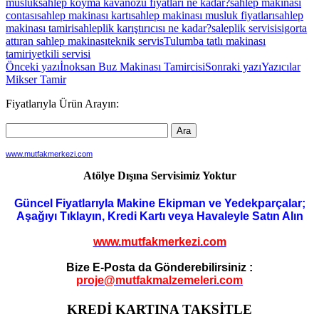
musluk
sahlep koyma kavanozu fiyatları ne kadar?
sahlep makinası
contası
sahlep makinası kartı
sahlep makinası musluk fiyatları
sahlep
makinası tamiri
sahleplik karıştırıcısı ne kadar?
saleplik servisi
sigorta
attıran sahlep makinası
teknik servis
Tulumba tatlı makinası
tamiri
yetkili servisi
Yazı
Önceki yazı
İnoksan Buz Makinası Tamircisi
Sonraki yazı
Yazıcılar
Mikser Tamir
dolaşımı
Fiyatlarıyla Ürün Arayın:
www.mutfakmerkezi.com
Atölye Dışına Servisimiz Yoktur
Güncel Fiyatlarıyla Makine Ekipman ve Yedekparçalar;
Aşağıyı Tıklayın, Kredi Kartı veya Havaleyle Satın Alın
www.mutfakmerkezi.com
Bize E-Posta da Gönderebilirsiniz :
proje@mutfakmalzemeleri.com
KREDİ KARTINA TAKSİTLE