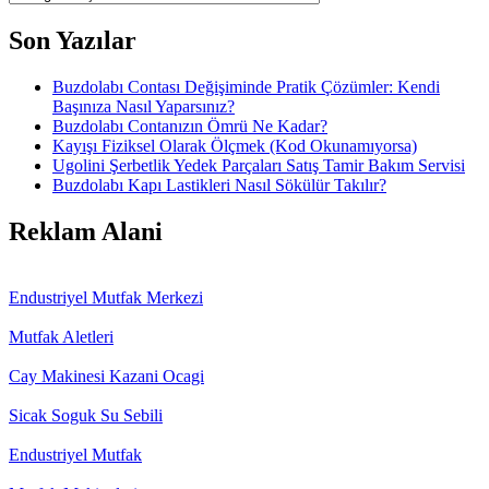
Son Yazılar
Buzdolabı Contası Değişiminde Pratik Çözümler: Kendi
Başınıza Nasıl Yaparsınız?
Buzdolabı Contanızın Ömrü Ne Kadar?
Kayışı Fiziksel Olarak Ölçmek (Kod Okunamıyorsa)
Ugolini Şerbetlik Yedek Parçaları Satış Tamir Bakım Servisi
Buzdolabı Kapı Lastikleri Nasıl Sökülür Takılır?
Reklam Alani
Endustriyel Mutfak Merkezi
Mutfak Aletleri
Cay Makinesi Kazani Ocagi
Sicak Soguk Su Sebili
Endustriyel Mutfak