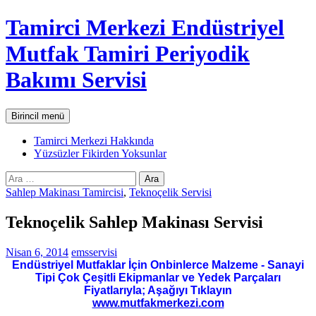
İçeriğe
Tamirci Merkezi Endüstriyel
atla
Mutfak Tamiri Periyodik
Bakımı Servisi
Ara
Birincil menü
Tamirci Merkezi Hakkında
Yüzsüzler Fikirden Yoksunlar
Arama:
Sahlep Makinası Tamircisi
,
Teknoçelik Servisi
Teknoçelik Sahlep Makinası Servisi
Nisan 6, 2014
emsservisi
Endüstriyel Mutfaklar İçin Onbinlerce Malzeme - Sanayi
Tipi Çok Çeşitli Ekipmanlar ve Yedek Parçaları
Fiyatlarıyla; Aşağıyı Tıklayın
www.mutfakmerkezi.com