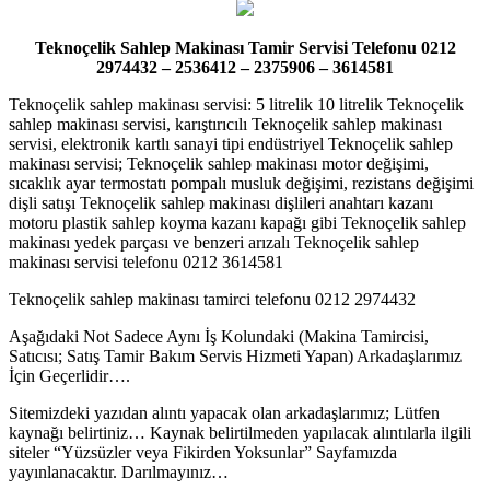
Teknoçelik Sahlep Makinası Tamir Servisi Telefonu 0212
2974432 – 2536412 – 2375906 – 3614581
Teknoçelik sahlep makinası servisi: 5 litrelik 10 litrelik Teknoçelik
sahlep makinası servisi, karıştırıcılı Teknoçelik sahlep makinası
servisi, elektronik kartlı sanayi tipi endüstriyel Teknoçelik sahlep
makinası servisi; Teknoçelik sahlep makinası motor değişimi,
sıcaklık ayar termostatı pompalı musluk değişimi, rezistans değişimi
dişli satışı Teknoçelik sahlep makinası dişlileri anahtarı kazanı
motoru plastik sahlep koyma kazanı kapağı gibi Teknoçelik sahlep
makinası yedek parçası ve benzeri arızalı Teknoçelik sahlep
makinası servisi telefonu 0212 3614581
Teknoçelik sahlep makinası tamirci telefonu 0212 2974432
Aşağıdaki Not Sadece Aynı İş Kolundaki (Makina Tamircisi,
Satıcısı; Satış Tamir Bakım Servis Hizmeti Yapan) Arkadaşlarımız
İçin Geçerlidir….
Sitemizdeki yazıdan alıntı yapacak olan arkadaşlarımız; Lütfen
kaynağı belirtiniz… Kaynak belirtilmeden yapılacak alıntılarla ilgili
siteler “Yüzsüzler veya Fikirden Yoksunlar” Sayfamızda
yayınlanacaktır. Darılmayınız…