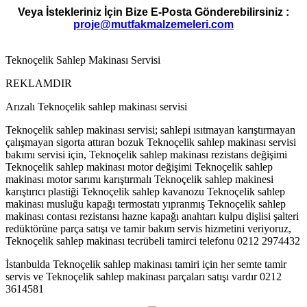
Veya İstekleriniz İçin Bize E-Posta Gönderebilirsiniz :
proje@mutfakmalzemeleri.com
Teknoçelik Sahlep Makinası Servisi
REKLAMDIR
Arızalı Teknoçelik sahlep makinası servisi
Teknoçelik sahlep makinası servisi; sahlepi ısıtmayan karıştırmayan
çalışmayan sigorta attıran bozuk Teknoçelik sahlep makinası servisi
bakımı servisi için, Teknoçelik sahlep makinası rezistans değişimi
Teknoçelik sahlep makinası motor değişimi Teknoçelik sahlep
makinası motor sarımı karıştırmalı Teknoçelik sahlep makinesi
karıştırıcı plastiği Teknoçelik sahlep kavanozu Teknoçelik sahlep
makinası musluğu kapağı termostatı yıpranmış Teknoçelik sahlep
makinası contası rezistansı hazne kapağı anahtarı kulpu dişlisi şalteri
redüktörüne parça satışı ve tamir bakım servis hizmetini veriyoruz,
Teknoçelik sahlep makinası tecrübeli tamirci telefonu 0212 2974432
İstanbulda Teknoçelik sahlep makinası tamiri için her semte tamir
servis ve Teknoçelik sahlep makinası parçaları satışı vardır 0212
3614581