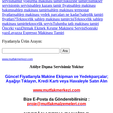
servisi
hamur yoğurma makinası tamircisi
kuzine tamircisi
mikser
servisi
omis servisi
sahlep kazanı tamir fiyatı
sahlep makinası
bakımı
sahlep makinası tamiri
sahlep makinası termostat
fiyatları
sahlep makinası yedek parçaları ne kadar?
saleplik tamiri
fiyatları?
Teknoçelik sahlep makinası tamircisi
Teknoçelik sahlep
makinası tamiri
teknoçelik servis
Tulumba tatlı makinası tamiri
Yazı
Önceki yazı
Dirmak Ekmek Kesme Makinesi Servisi
Sonraki
yazı
Lavazza Espresso Makinası Tamiri
dolaşımı
Fiyatlarıyla Ürün Arayın:
www.mutfakmerkezi.com
Atölye Dışına Servisimiz Yoktur
Güncel Fiyatlarıyla Makine Ekipman ve Yedekparçalar;
Aşağıyı Tıklayın, Kredi Kartı veya Havaleyle Satın Alın
www.mutfakmerkezi.com
Bize E-Posta da Gönderebilirsiniz :
proje@mutfakmalzemeleri.com