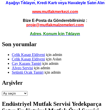
Aşağıyı Tıklayın, Kredi Kartı veya Havaleyle Satın Alın
www.mutfakmerkezi.com
Bize E-Posta da Gönderebilirsiniz :
proje@mutfakmalzemeleri.com
Adres, Konum İçin Tıklayın
Son yorumlar
Çelik Kasap Eldiveni
için
admin
Çelik Kasap Eldiveni
için
Aslan
Çay Kazanı Tamiri
için
admin
Alveo Servisi
için
admin
Setüstü Ocak Tamiri
için
admin
Arşivler
Arşivler
Endüstriyel Mutfak Servisi Yedekparça