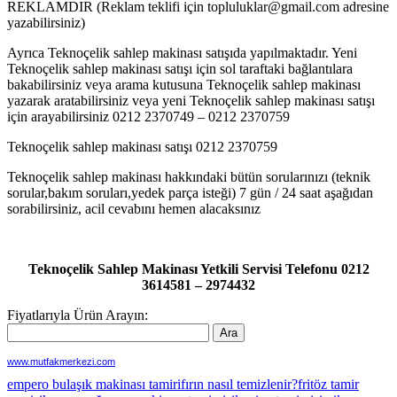
REKLAMDIR (Reklam teklifi için topluluklar@gmail.com adresine
yazabilirsiniz)
Ayrıca Teknoçelik sahlep makinası satışıda yapılmaktadır. Yeni
Teknoçelik sahlep makinası satışı için sol taraftaki bağlantılara
bakabilirsiniz veya arama kutusuna Teknoçelik sahlep makinası
yazarak aratabilirsiniz veya yeni Teknoçelik sahlep makinası satışı
için arayabilirsiniz 0212 2370749 – 0212 2370759
Teknoçelik sahlep makinası satışı 0212 2370759
Teknoçelik sahlep makinası hakkındaki bütün sorularınızı (teknik
sorular,bakım soruları,yedek parça isteği) 7 gün / 24 saat aşağıdan
sorabilirsiniz, acil cevabını hemen alacaksınız
Teknoçelik Sahlep Makinası Yetkili Servisi Telefonu 0212
3614581 – 2974432
Fiyatlarıyla Ürün Arayın:
www.mutfakmerkezi.com
empero bulaşık makinası tamiri
fırın nasıl temizlenir?
fritöz tamir