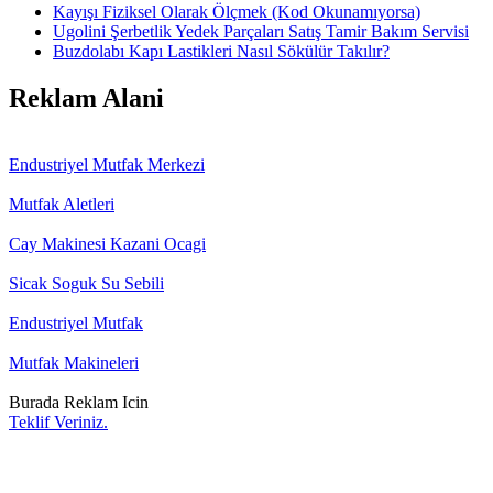
Kayışı Fiziksel Olarak Ölçmek (Kod Okunamıyorsa)
Ugolini Şerbetlik Yedek Parçaları Satış Tamir Bakım Servisi
Buzdolabı Kapı Lastikleri Nasıl Sökülür Takılır?
Reklam Alani
Endustriyel Mutfak Merkezi
Mutfak Aletleri
Cay Makinesi Kazani Ocagi
Sicak Soguk Su Sebili
Endustriyel Mutfak
Mutfak Makineleri
Burada Reklam Icin
Teklif Veriniz.