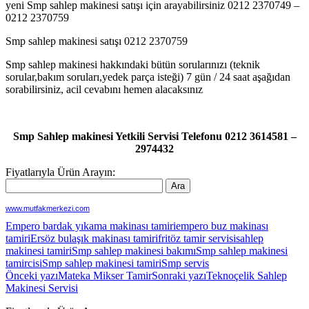
yeni Smp sahlep makinesi satışı için arayabilirsiniz 0212 2370749 –
0212 2370759
Smp sahlep makinesi satışı 0212 2370759
Smp sahlep makinesi hakkındaki bütün sorularınızı (teknik
sorular,bakım soruları,yedek parça isteği) 7 gün / 24 saat aşağıdan
sorabilirsiniz, acil cevabını hemen alacaksınız
Smp Sahlep makinesi Yetkili Servisi Telefonu 0212 3614581 –
2974432
Fiyatlarıyla Ürün Arayın:
www.mutfakmerkezi.com
Empero bardak yıkama makinası tamiri
empero buz makinası
tamiri
Ersöz bulaşık makinası tamiri
fritöz tamir servisi
sahlep
makinesi tamiri
Smp sahlep makinesi bakımı
Smp sahlep makinesi
tamircisi
Smp sahlep makinesi tamiri
Smp servis
Yazı
Önceki yazı
Mateka Mikser Tamir
Sonraki yazı
Teknoçelik Sahlep
Makinesi Servisi
dolaşımı