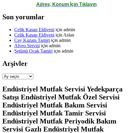
Adres, Konum İçin Tıklayın
Son yorumlar
Çelik Kasap Eldiveni
için
admin
Çelik Kasap Eldiveni
için
Aslan
Çay Kazanı Tamiri
için
admin
Alveo Servisi
için
admin
Setüstü Ocak Tamiri
için
admin
Arşivler
Arşivler
Endüstriyel Mutfak Servisi Yedekparça
Satışı Endüstriyel Mutfak Özel Servisi
Endüstriyel Mutfak Bakım Servisi
Endüstriyel Mutfak Tamir Servisi
Endüstriyel Mutfak Periyodik Bakım
Servisi Gazlı Endüstriyel Mutfak