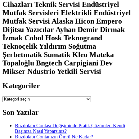
Cihazları Teknik Servisi Endüstriyel
Mutfak Servisleri Elektrikli Endüstriyel
Mutfak Servisi Alaska Hicon Empero
Dijitsu Yazıcılar Ayhan Demir Dirmak
İzmak Cobol Hosk Teknogrand
Teknoçelik Yıldırım Soğutma
Şerbetmatik Sumatik Kleo Mateka
Topaloğlu Bngtech Carpigiani Dev
Mikser Ndustrio Yetkili Servisi
Kategoriler
Kategoriler
Son Yazılar
Buzdolabı Contası Değişiminde Pratik Çözümler: Kendi
Başınıza Nasıl Yaparsınız?
Buzdolabı Contanızın Ömrü Ne Kadar?