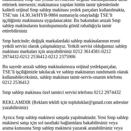
ettirmek isterseniz; makinanıza yapılan bütün tamir işlemlerinde
kaliteli orijinal Smp sahlep makinası yedek parçaları kullanılmakta,
TSE’nin 14.30.34/HYB-9884 numarayla onayladığı TSE’li
işçiliğimiz makinanıza uygulanacaktır. Bu bakımdan arızalı Smp
sahlep makinalarını kuruluşumuzda gönül rahatlığıyla tamir
ettirebilirsiniz
Smp haricinde; değişik markalardaki sahlep makinalarının resmi
yetkili servisi olarak çalışmaktayız. Yetkili servisi olduğumuz sahlep
makinası markaları için arayabilirsiniz 0212 3614581-0212
2974432-0212 2536412-0212 2375906
Bu sayede arızalı sahlep makinalarınıza orijinal yedekparçalar,
TSE’li işçiliğimizle takılacak ve sahlep makinanızı randımanlı olarak
kullanabileceksiniz, sahlep makinası tamir-servis-onarım telefonu
0212 2536412
Smp sahlep makinası özel tamirci servisi telefonu 0212 2974432
REKLAMDIR (Reklam teklifi için topluluklar@gmail.com adresine
yazabilirsiniz)
Ayrıca Smp sahlep makinesi satışıda yapılmaktadır. Yeni Smp sahlep
makinesi satışı için sol taraftaki bağlantılara bakabilirsiniz veya
arama kutusuna Smp sahlep makinesi yazarak aratabilirsiniz veya