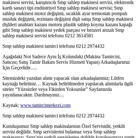
makinesi servisi, karıştırıcılı Smp sahlep makinesi servisi, elektronik
kartlı sanayi tipi endüstriyel Smp sahlep makinesi servisi; Smp
sahlep makinesi motor değişimi, sıcaklık ayar termostatı pompalı
musluk değişimi, rezistans değişimi dişli satışı Smp sahlep makinesi
dişlileri anahtarı kazanı motoru plastik sahlep koyma kazanı kapağı
gibi Smp sahlep makinesi yedek parçası ve benzeri arızalı Smp
sahlep makinesi servisi telefonu 0212 3614581
Smp sahlep makinesi tamirci telefonu 0212 2974432
Aşağıdaki Not Sadece Aynı İş Kolundaki (Makina Tamircisi,
Satıcısı; Satış Tamir Bakım Servis Hizmeti Yapan) Arkadaşlarımız
İçin Geçerlidir….
Sitemizdeki yazıdan alıntı yapacak olan arkadaşlarımız; Lütfen
kaynağı belirtiniz… Kaynak belirtilmeden yapılacak alıntılarla ilgili
siteler “Yüzsüzler veya Fikirden Yoksunlar” Sayfamızda
yayınlanacaktır. Darılmayınız…
Kaynak:
www.tamircimerkezi.com
Smp sahlep makinesi tamirci telefonu 0212 2974432
Kuruluşumuz Smp sahlep makinalarının Özel Servisidir, yetkili
servisi değildir. Smp servislerini bulamaz veya Smp sahlep
makinanızı, Smp’nin yetkili servislerine değilde kuruluşumuza tamir