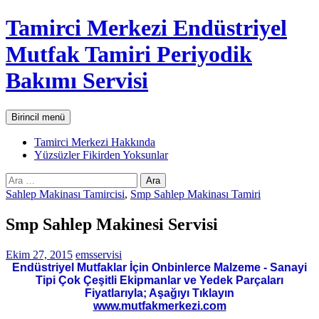
İçeriğe
Tamirci Merkezi Endüstriyel
atla
Mutfak Tamiri Periyodik
Bakımı Servisi
Ara
Birincil menü
Tamirci Merkezi Hakkında
Yüzsüzler Fikirden Yoksunlar
Arama:
Sahlep Makinası Tamircisi
,
Smp Sahlep Makinası Tamiri
Smp Sahlep Makinesi Servisi
Ekim 27, 2015
emsservisi
Endüstriyel Mutfaklar İçin Onbinlerce Malzeme - Sanayi
Tipi Çok Çeşitli Ekipmanlar ve Yedek Parçaları
Fiyatlarıyla; Aşağıyı Tıklayın
www.mutfakmerkezi.com