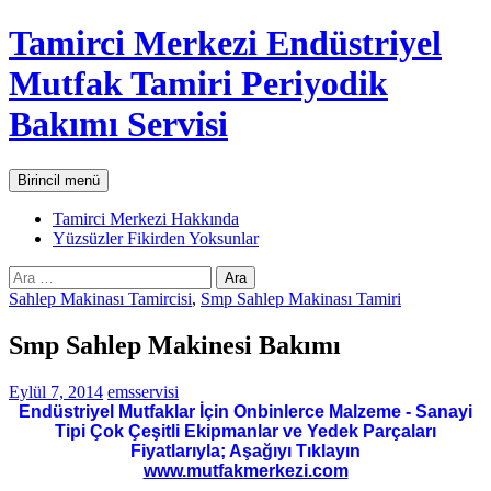
İçeriğe
Tamirci Merkezi Endüstriyel
atla
Mutfak Tamiri Periyodik
Bakımı Servisi
Ara
Birincil menü
Tamirci Merkezi Hakkında
Yüzsüzler Fikirden Yoksunlar
Arama:
Sahlep Makinası Tamircisi
,
Smp Sahlep Makinası Tamiri
Smp Sahlep Makinesi Bakımı
Eylül 7, 2014
emsservisi
Endüstriyel Mutfaklar İçin Onbinlerce Malzeme - Sanayi
Tipi Çok Çeşitli Ekipmanlar ve Yedek Parçaları
Fiyatlarıyla; Aşağıyı Tıklayın
www.mutfakmerkezi.com