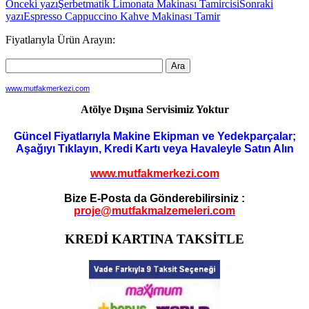
Yazı
Önceki yazı
Şerbetmatik Limonata Makinası Tamircisi
Sonraki
yazı
Espresso Cappuccino Kahve Makinası Tamir
dolaşımı
Fiyatlarıyla Ürün Arayın:
www.mutfakmerkezi.com
Atölye Dışına Servisimiz Yoktur
Güncel Fiyatlarıyla Makine Ekipman ve Yedekparçalar;
Aşağıyı Tıklayın, Kredi Kartı veya Havaleyle Satın Alın
www.mutfakmerkezi.com
Bize E-Posta da Gönderebilirsiniz :
proje@mutfakmalzemeleri.com
KREDİ KARTINA TAKSİTLE