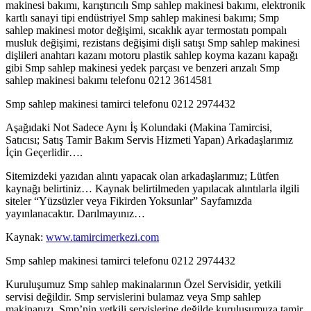
makinesi bakımı, karıştırıcılı Smp sahlep makinesi bakımı, elektronik
kartlı sanayi tipi endüstriyel Smp sahlep makinesi bakımı; Smp
sahlep makinesi motor değişimi, sıcaklık ayar termostatı pompalı
musluk değişimi, rezistans değişimi dişli satışı Smp sahlep makinesi
dişlileri anahtarı kazanı motoru plastik sahlep koyma kazanı kapağı
gibi Smp sahlep makinesi yedek parçası ve benzeri arızalı Smp
sahlep makinesi bakımı telefonu 0212 3614581
Smp sahlep makinesi tamirci telefonu 0212 2974432
Aşağıdaki Not Sadece Aynı İş Kolundaki (Makina Tamircisi,
Satıcısı; Satış Tamir Bakım Servis Hizmeti Yapan) Arkadaşlarımız
İçin Geçerlidir….
Sitemizdeki yazıdan alıntı yapacak olan arkadaşlarımız; Lütfen
kaynağı belirtiniz… Kaynak belirtilmeden yapılacak alıntılarla ilgili
siteler “Yüzsüzler veya Fikirden Yoksunlar” Sayfamızda
yayınlanacaktır. Darılmayınız…
Kaynak:
www.tamircimerkezi.com
Smp sahlep makinesi tamirci telefonu 0212 2974432
Kuruluşumuz Smp sahlep makinalarının Özel Servisidir, yetkili
servisi değildir. Smp servislerini bulamaz veya Smp sahlep
makinanızı, Smp’nin yetkili servislerine değilde kuruluşumuza tamir