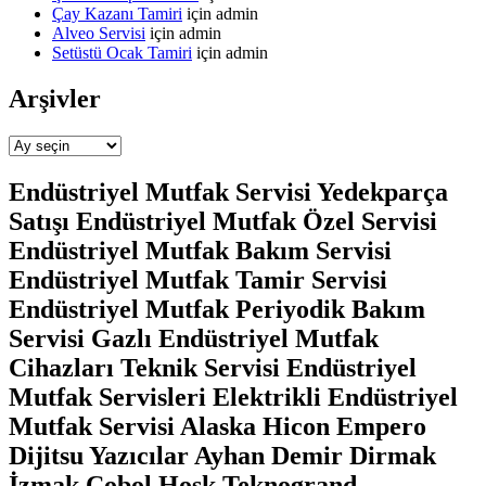
Çay Kazanı Tamiri
için
admin
Alveo Servisi
için
admin
Setüstü Ocak Tamiri
için
admin
Arşivler
Arşivler
Endüstriyel Mutfak Servisi Yedekparça
Satışı Endüstriyel Mutfak Özel Servisi
Endüstriyel Mutfak Bakım Servisi
Endüstriyel Mutfak Tamir Servisi
Endüstriyel Mutfak Periyodik Bakım
Servisi Gazlı Endüstriyel Mutfak
Cihazları Teknik Servisi Endüstriyel
Mutfak Servisleri Elektrikli Endüstriyel
Mutfak Servisi Alaska Hicon Empero
Dijitsu Yazıcılar Ayhan Demir Dirmak
İzmak Cobol Hosk Teknogrand