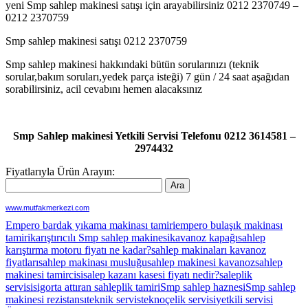
yeni Smp sahlep makinesi satışı için arayabilirsiniz 0212 2370749 –
0212 2370759
Smp sahlep makinesi satışı 0212 2370759
Smp sahlep makinesi hakkındaki bütün sorularınızı (teknik
sorular,bakım soruları,yedek parça isteği) 7 gün / 24 saat aşağıdan
sorabilirsiniz, acil cevabını hemen alacaksınız
Smp Sahlep makinesi Yetkili Servisi Telefonu 0212 3614581 –
2974432
Fiyatlarıyla Ürün Arayın:
www.mutfakmerkezi.com
Empero bardak yıkama makinası tamiri
empero bulaşık makinası
tamiri
karıştırıcılı Smp sahlep makinesi
kavanoz kapağı
sahlep
karıştırma motoru fiyatı ne kadar?
sahlep makinaları kavanoz
fiyatları
sahlep makinası musluğu
sahlep makinesi kavanoz
sahlep
makinesi tamircisi
salep kazanı kasesi fiyatı nedir?
saleplik
servisi
sigorta attıran sahleplik tamiri
Smp sahlep haznesi
Smp sahlep
makinesi rezistansı
teknik servis
teknoçelik servisi
yetkili servisi