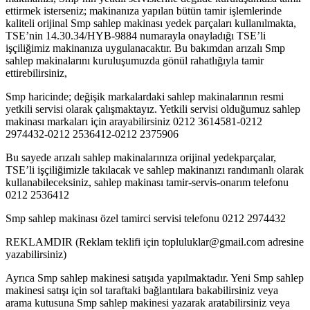
ettirmek isterseniz; makinanıza yapılan bütün tamir işlemlerinde
kaliteli orijinal Smp sahlep makinası yedek parçaları kullanılmakta,
TSE’nin 14.30.34/HYB-9884 numarayla onayladığı TSE’li
işçiliğimiz makinanıza uygulanacaktır. Bu bakımdan arızalı Smp
sahlep makinalarını kuruluşumuzda gönül rahatlığıyla tamir
ettirebilirsiniz,
Smp haricinde; değişik markalardaki sahlep makinalarının resmi
yetkili servisi olarak çalışmaktayız. Yetkili servisi olduğumuz sahlep
makinası markaları için arayabilirsiniz 0212 3614581-0212
2974432-0212 2536412-0212 2375906
Bu sayede arızalı sahlep makinalarınıza orijinal yedekparçalar,
TSE’li işçiliğimizle takılacak ve sahlep makinanızı randımanlı olarak
kullanabileceksiniz, sahlep makinası tamir-servis-onarım telefonu
0212 2536412
Smp sahlep makinası özel tamirci servisi telefonu 0212 2974432
REKLAMDIR (Reklam teklifi için topluluklar@gmail.com adresine
yazabilirsiniz)
Ayrıca Smp sahlep makinesi satışıda yapılmaktadır. Yeni Smp sahlep
makinesi satışı için sol taraftaki bağlantılara bakabilirsiniz veya
arama kutusuna Smp sahlep makinesi yazarak aratabilirsiniz veya