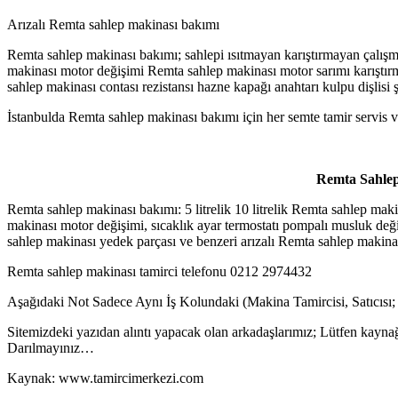
Arızalı Remta sahlep makinası bakımı
Remta sahlep makinası bakımı; sahlepi ısıtmayan karıştırmayan çalışm
makinası motor değişimi Remta sahlep makinası motor sarımı karıştır
sahlep makinası contası rezistansı hazne kapağı anahtarı kulpu dişlisi
İstanbulda Remta sahlep makinası bakımı için her semte tamir servis 
Remta Sahlep
Remta sahlep makinası bakımı: 5 litrelik 10 litrelik Remta sahlep maki
makinası motor değişimi, sıcaklık ayar termostatı pompalı musluk değiş
sahlep makinası yedek parçası ve benzeri arızalı Remta sahlep makin
Remta sahlep makinası tamirci telefonu 0212 2974432
Aşağıdaki Not Sadece Aynı İş Kolundaki (Makina Tamircisi, Satıcısı;
Sitemizdeki yazıdan alıntı yapacak olan arkadaşlarımız; Lütfen kaynağ
Darılmayınız…
Kaynak: www.tamircimerkezi.com