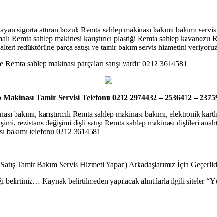
ayan sigorta attıran bozuk Remta sahlep makinası bakımı bakımı servisi
malı Remta sahlep makinesi karıştırıcı plastiği Remta sahlep kavanozu
 şalteri redüktörüne parça satışı ve tamir bakım servis hizmetini veriyo
ve Remta sahlep makinası parçaları satışı vardır 0212 3614581
 Makinası Tamir Servisi Telefonu 0212 2974432 – 2536412 – 2375
nası bakımı, karıştırıcılı Remta sahlep makinası bakımı, elektronik kart
imi, rezistans değişimi dişli satışı Remta sahlep makinası dişlileri an
ası bakımı telefonu 0212 3614581
 Satış Tamir Bakım Servis Hizmeti Yapan) Arkadaşlarımız İçin Geçerli
ı belirtiniz… Kaynak belirtilmeden yapılacak alıntılarla ilgili siteler 