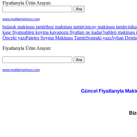
Fiyatlarıyla Ürün Arayın:
www.mutfakmerkezi.com
bulaşık makinası tamiri
buz makinası tamircisi
çay makinası tamircisi
ka
kase fiyatı
sahlep koyma kavanozu fiyatları ne kadar?
sahlep makinası 
Yazı
Önceki yazı
Patetes Soyma Makinası Tamiri
Sonraki yazı
Ayhan Demir
dolaşımı
Fiyatlarıyla Ürün Arayın:
www.mutfakmerkezi.com
Güncel Fiyatlarıyla Maki
Biz