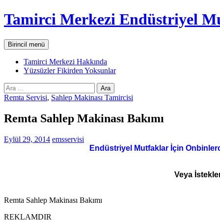
İçeriğe
Tamirci Merkezi Endüstriyel Mu
atla
Ara
Birincil menü
Tamirci Merkezi Hakkında
Yüzsüzler Fikirden Yoksunlar
Arama:
Remta Servisi
,
Sahlep Makinası Tamircisi
Remta Sahlep Makinası Bakımı
Eylül 29, 2014
emsservisi
Endüstriyel Mutfaklar İçin Onbinler
Veya İstekle
Remta Sahlep Makinası Bakımı
REKLAMDIR