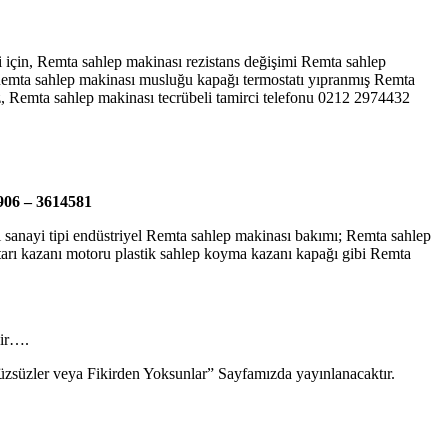
 için, Remta sahlep makinası rezistans değişimi Remta sahlep
 Remta sahlep makinası musluğu kapağı termostatı yıpranmış Remta
ruz, Remta sahlep makinası tecrübeli tamirci telefonu 0212 2974432
906 – 3614581
lı sanayi tipi endüstriyel Remta sahlep makinası bakımı; Remta sahlep
ahtarı kazanı motoru plastik sahlep koyma kazanı kapağı gibi Remta
dir….
“Yüzsüzler veya Fikirden Yoksunlar” Sayfamızda yayınlanacaktır.