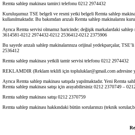
Remta sahlep makinası tamirci telefonu 0212 2974432
Kuruluşumuz TSE belgeli ve resmi yetki belgeli Remta sahlep makinası 
kullanılmaktadır. Bu bakımdan arızalı Remta sahlep makinalarını kurulu
Ayrıca Remta servisi olmamız haricinde; değişik markalardaki sahlep ma
3614581-0212 2974432-0212 2536412-0212 2375906
Bu sayede arızalı sahlep makinalarınıza orijinal yedekparçalar, TSE’li
2536412
Remta sahlep makinası yetkili tamir servisi telefonu 0212 2974432
REKLAMDIR (Reklam teklifi için topluluklar@gmail.com adresine ya
Ayrıca Remta sahlep makinası satışıda yapılmaktadır. Yeni Remta sahlep
Remta sahlep makinası satışı için arayabilirsiniz 0212 2370749 – 02
Remta sahlep makinası satışı 0212 2370759
Remta sahlep makinası hakkındaki bütün sorularınızı (teknik sorular,ba
Re