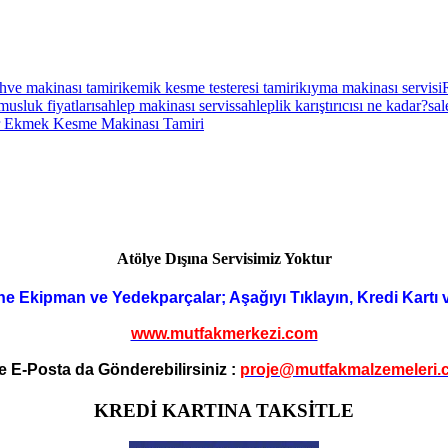
hve makinası tamiri
kemik kesme testeresi tamiri
kıyma makinası servisi
musluk fiyatları
sahlep makinası servis
sahleplik karıştırıcısı ne kadar?
sal
 Ekmek Kesme Makinası Tamiri
Atölye Dışına Servisimiz Yoktur
ne Ekipman ve Yedekparçalar; Aşağıyı Tıklayın, Kredi Kartı 
www.mutfakmerkezi.com
e E-Posta da Gönderebilirsiniz :
proje@mutfakmalzemeleri.
KREDİ KARTINA TAKSİTLE