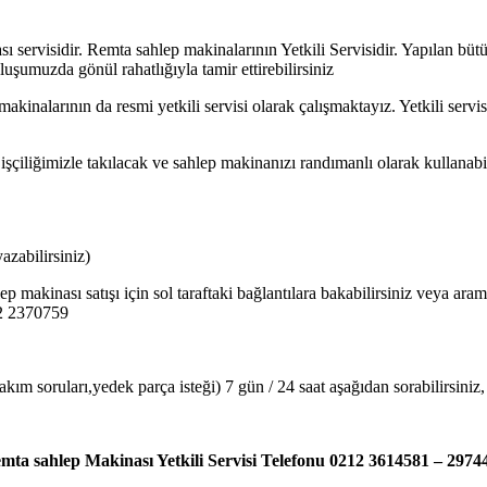
servisidir. Remta sahlep makinalarının Yetkili Servisidir. Yapılan bütün
şumuzda gönül rahatlığıyla tamir ettirebilirsiniz
kinalarının da resmi yetkili servisi olarak çalışmaktayız. Yetkili serv
 işçiliğimizle takılacak ve sahlep makinanızı randımanlı olarak kullanab
zabilirsiniz)
 makinası satışı için sol taraftaki bağlantılara bakabilirsiniz veya ar
12 2370759
kım soruları,yedek parça isteği) 7 gün / 24 saat aşağıdan sorabilirsiniz
mta sahlep Makinası Yetkili Servisi Telefonu 0212 3614581 – 2974