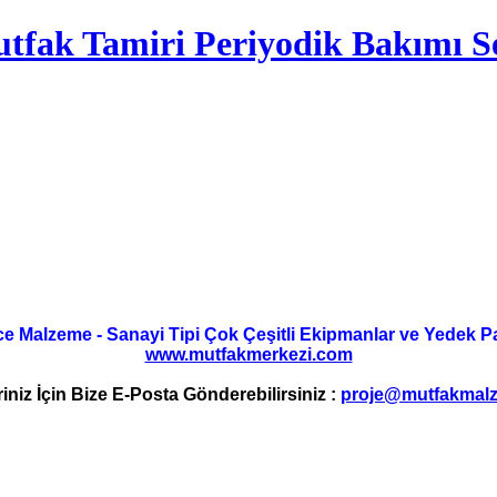
tfak Tamiri Periyodik Bakımı Se
ce Malzeme - Sanayi Tipi Çok Çeşitli Ekipmanlar ve Yedek Parç
www.mutfakmerkezi.com
riniz İçin Bize E-Posta Gönderebilirsiniz :
proje@mutfakmalz