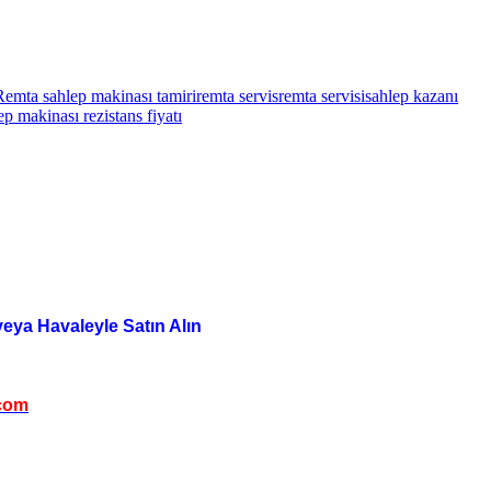
Remta sahlep makinası tamiri
remta servis
remta servisi
sahlep kazanı
ep makinası rezistans fiyatı
veya Havaleyle Satın Alın
com