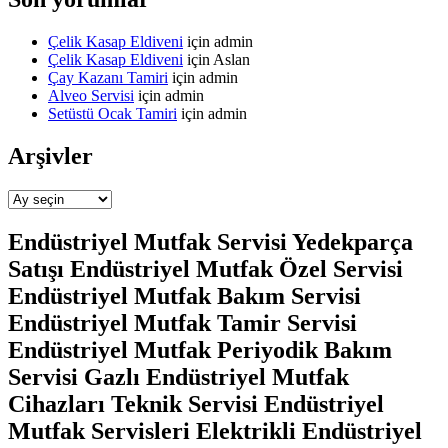
Çelik Kasap Eldiveni
için
admin
Çelik Kasap Eldiveni
için
Aslan
Çay Kazanı Tamiri
için
admin
Alveo Servisi
için
admin
Setüstü Ocak Tamiri
için
admin
Arşivler
Arşivler
Endüstriyel Mutfak Servisi Yedekparça
Satışı Endüstriyel Mutfak Özel Servisi
Endüstriyel Mutfak Bakım Servisi
Endüstriyel Mutfak Tamir Servisi
Endüstriyel Mutfak Periyodik Bakım
Servisi Gazlı Endüstriyel Mutfak
Cihazları Teknik Servisi Endüstriyel
Mutfak Servisleri Elektrikli Endüstriyel