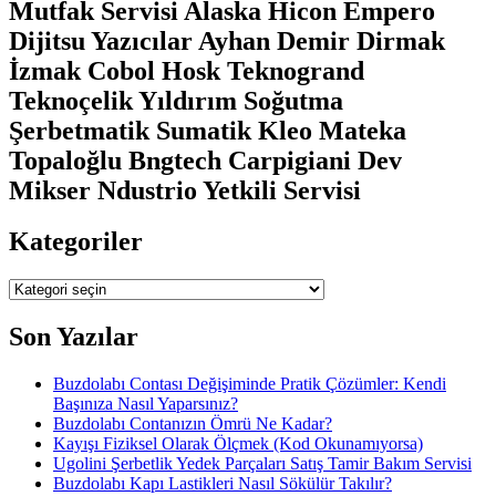
Mutfak Servisi Alaska Hicon Empero
Dijitsu Yazıcılar Ayhan Demir Dirmak
İzmak Cobol Hosk Teknogrand
Teknoçelik Yıldırım Soğutma
Şerbetmatik Sumatik Kleo Mateka
Topaloğlu Bngtech Carpigiani Dev
Mikser Ndustrio Yetkili Servisi
Kategoriler
Kategoriler
Son Yazılar
Buzdolabı Contası Değişiminde Pratik Çözümler: Kendi
Başınıza Nasıl Yaparsınız?
Buzdolabı Contanızın Ömrü Ne Kadar?
Kayışı Fiziksel Olarak Ölçmek (Kod Okunamıyorsa)
Ugolini Şerbetlik Yedek Parçaları Satış Tamir Bakım Servisi
Buzdolabı Kapı Lastikleri Nasıl Sökülür Takılır?