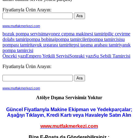
Fiyatlarıyla Ürün Arayın:
www.mutfakmerkezi.com
bozuk pompa servisi
mayonez çırpma makinesi tamiri
piliç çevirme
dolabı tamiri
pompa bobinaj
pompa tamircileri
pompa tamircisi
su
pompası tamiri
tavuk ızgarası tamiri
tepsi taşıma arabası tamiri
yanık
pompa tamircisi
Yazı
Önceki yazı
Empero Yetkili Servisi
Sonraki yazı
Su Sebili Tamircisi
dolaşımı
Fiyatlarıyla Ürün Arayın:
www.mutfakmerkezi.com
Atölye Dışına Servisimiz Yoktur
Güncel Fiyatlarıyla Makine Ekipman ve Yedekparçalar;
Aşağıyı Tıklayın, Kredi Kartı veya Havaleyle Satın Alın
www.mutfakmerkezi.com
Bize E-Posta da Gönderebilirsiniz :