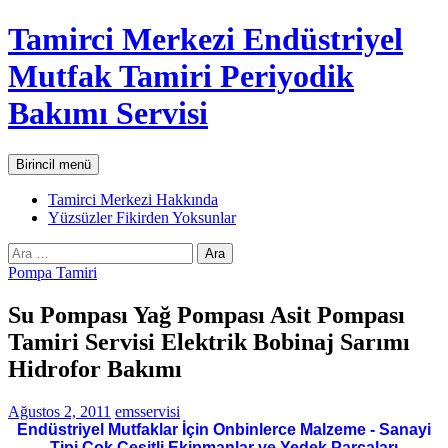
İçeriğe
Tamirci Merkezi Endüstriyel
atla
Mutfak Tamiri Periyodik
Bakımı Servisi
Ara
Birincil menü
Tamirci Merkezi Hakkında
Yüzsüzler Fikirden Yoksunlar
Arama:
Pompa Tamiri
Su Pompası Yağ Pompası Asit Pompası
Tamiri Servisi Elektrik Bobinaj Sarımı
Hidrofor Bakımı
Ağustos 2, 2011
emsservisi
Endüstriyel Mutfaklar İçin Onbinlerce Malzeme - Sanayi
Tipi Çok Çeşitli Ekipmanlar ve Yedek Parçaları