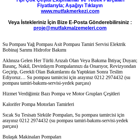
Fiyatlarıyla; Aşağıyı Tıklayın
www.mutfakmerkezi.com
Veya İstekleriniz İçin Bize E-Posta Gönderebilirsiniz :
proje@mutfakmalzemeleri.com
Su Pompası Yağ Pompası Asit Pompası Tamiri Servisi Elektrik
Bobinaj Sarımı Hidrofor Bakımı
Aklınıza Gelen Her Türlü Arızalı Olan Veya Bakıma İhtiyaç Duyan;
Basınç, Nakil, Devirdaym Pompalarınızı da Onarıyor, Revizyondan
Geçirip, Gerekli Olan Bakımlarını da Yaptıktan Sonra Teslim
Ediyoruz… Su pompası tamircisi için arayınız 0212 2974432 (su
pompası tamiri-bakımı-servisi-yedek parçası)
Hizmet Verdiğimiz Bazı Pompa ve Motor Grupları Çeşitleri
Kalorifer Pompa Motorları Tamirleri
Sıcak Su Tesisatı Sirküle Pompaları, Su pompası tamircisi için
arayınız 0212 2974432 (su pompası tamiri-bakımı-servisi-yedek
parçası)
Bulaşık Makinaları Pompaları