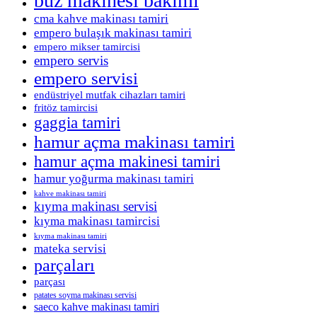
buz makinesi bakımı
cma kahve makinası tamiri
empero bulaşık makinası tamiri
empero mikser tamircisi
empero servis
empero servisi
endüstriyel mutfak cihazları tamiri
fritöz tamircisi
gaggia tamiri
hamur açma makinası tamiri
hamur açma makinesi tamiri
hamur yoğurma makinası tamiri
kahve makinası tamiri
kıyma makinası servisi
kıyma makinası tamircisi
kıyma makinası tamiri
mateka servisi
parçaları
parçası
patates soyma makinası servisi
saeco kahve makinası tamiri