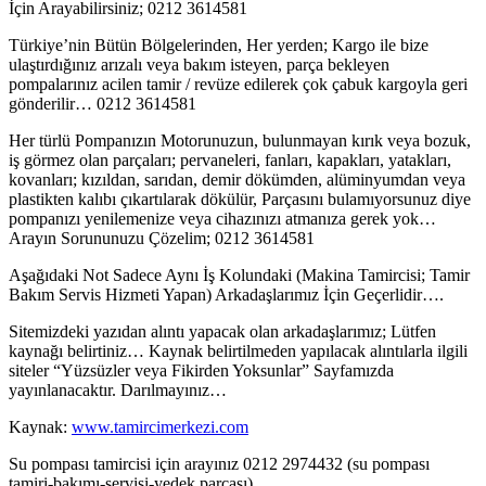
İçin Arayabilirsiniz; 0212 3614581
Türkiye’nin Bütün Bölgelerinden, Her yerden; Kargo ile bize
ulaştırdığınız arızalı veya bakım isteyen, parça bekleyen
pompalarınız acilen tamir / revüze edilerek çok çabuk kargoyla geri
gönderilir… 0212 3614581
Her türlü Pompanızın Motorunuzun, bulunmayan kırık veya bozuk,
iş görmez olan parçaları; pervaneleri, fanları, kapakları, yatakları,
kovanları; kızıldan, sarıdan, demir dökümden, alüminyumdan veya
plastikten kalıbı çıkartılarak dökülür, Parçasını bulamıyorsunuz diye
pompanızı yenilemenize veya cihazınızı atmanıza gerek yok…
Arayın Sorununuzu Çözelim; 0212 3614581
Aşağıdaki Not Sadece Aynı İş Kolundaki (Makina Tamircisi; Tamir
Bakım Servis Hizmeti Yapan) Arkadaşlarımız İçin Geçerlidir….
Sitemizdeki yazıdan alıntı yapacak olan arkadaşlarımız; Lütfen
kaynağı belirtiniz… Kaynak belirtilmeden yapılacak alıntılarla ilgili
siteler “Yüzsüzler veya Fikirden Yoksunlar” Sayfamızda
yayınlanacaktır. Darılmayınız…
Kaynak:
www.tamircimerkezi.com
Su pompası tamircisi için arayınız 0212 2974432 (su pompası
tamiri-bakımı-servisi-yedek parçası)