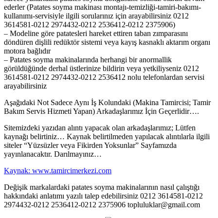
ederler (Patates soyma makinası montajı-temizliği-tamiri-bakımı-
kullanımı-servisiyle ilgili sorularınız için arayabilirsiniz 0212
3614581-0212 2974432-0212 2536412-0212 2375906)
– Modeline göre patatesleri hareket ettiren taban zımparasını
döndüren dişlili redüktör sistemi veya kayış kasnaklı aktarım organı
motora bağlıdır
– Patates soyma makinalarında herhangi bir anormallik
görüldüğünde derhal üstlerinize bildirin veya yetkiliyseniz 0212
3614581-0212 2974432-0212 2536412 nolu telefonlardan servisi
arayabilirsiniz
Aşağıdaki Not Sadece Aynı İş Kolundaki (Makina Tamircisi; Tamir
Bakım Servis Hizmeti Yapan) Arkadaşlarımız İçin Geçerlidir….
Sitemizdeki yazıdan alıntı yapacak olan arkadaşlarımız; Lütfen
kaynağı belirtiniz… Kaynak belirtilmeden yapılacak alıntılarla ilgili
siteler “Yüzsüzler veya Fikirden Yoksunlar” Sayfamızda
yayınlanacaktır. Darılmayınız…
Kaynak: www.tamircimerkezi.com
Değişik markalardaki patates soyma makinalarının nasıl çalıştığı
hakkındaki anlatımı yazılı talep edebilirsiniz 0212 3614581-0212
2974432-0212 2536412-0212 2375906 topluluklar@gmail.com