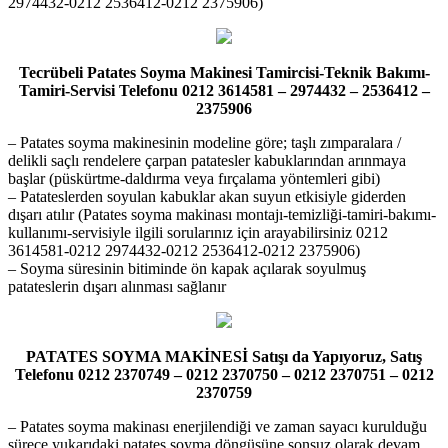
2974432-0212 2536412-0212 2375906)
Tecrübeli Patates Soyma Makinesi Tamircisi-Teknik Bakımı-
Tamiri-Servisi Telefonu 0212 3614581 – 2974432 – 2536412 –
2375906
– Patates soyma makinesinin modeline göre; taşlı zımparalara /
delikli saçlı rendelere çarpan patatesler kabuklarından arınmaya
başlar (püskürtme-daldırma veya fırçalama yöntemleri gibi)
– Patateslerden soyulan kabuklar akan suyun etkisiyle giderden
dışarı atılır (Patates soyma makinası montajı-temizliği-tamiri-bakımı-
kullanımı-servisiyle ilgili sorularınız için arayabilirsiniz 0212
3614581-0212 2974432-0212 2536412-0212 2375906)
– Soyma süresinin bitiminde ön kapak açılarak soyulmuş
patateslerin dışarı alınması sağlanır
PATATES SOYMA MAKİNESİ Satışı da Yapıyoruz, Satış
Telefonu 0212 2370749 – 0212 2370750 – 0212 2370751 – 0212
2370759
– Patates soyma makinası enerjilendiği ve zaman sayacı kurulduğu
sürece yukarıdaki patates soyma döngüsüne sonsuz olarak devam