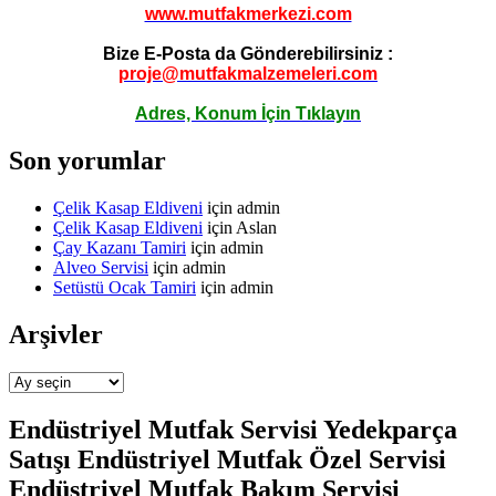
www.mutfakmerkezi.com
Bize E-Posta da Gönderebilirsiniz :
proje@mutfakmalzemeleri.com
Adres, Konum İçin Tıklayın
Son yorumlar
Çelik Kasap Eldiveni
için
admin
Çelik Kasap Eldiveni
için
Aslan
Çay Kazanı Tamiri
için
admin
Alveo Servisi
için
admin
Setüstü Ocak Tamiri
için
admin
Arşivler
Arşivler
Endüstriyel Mutfak Servisi Yedekparça
Satışı Endüstriyel Mutfak Özel Servisi
Endüstriyel Mutfak Bakım Servisi