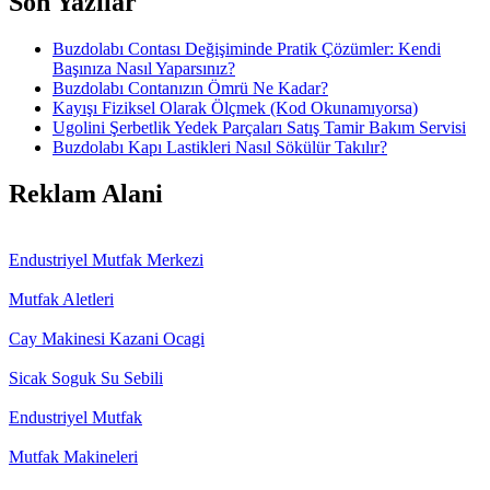
Son Yazılar
Buzdolabı Contası Değişiminde Pratik Çözümler: Kendi
Başınıza Nasıl Yaparsınız?
Buzdolabı Contanızın Ömrü Ne Kadar?
Kayışı Fiziksel Olarak Ölçmek (Kod Okunamıyorsa)
Ugolini Şerbetlik Yedek Parçaları Satış Tamir Bakım Servisi
Buzdolabı Kapı Lastikleri Nasıl Sökülür Takılır?
Reklam Alani
Endustriyel Mutfak Merkezi
Mutfak Aletleri
Cay Makinesi Kazani Ocagi
Sicak Soguk Su Sebili
Endustriyel Mutfak
Mutfak Makineleri