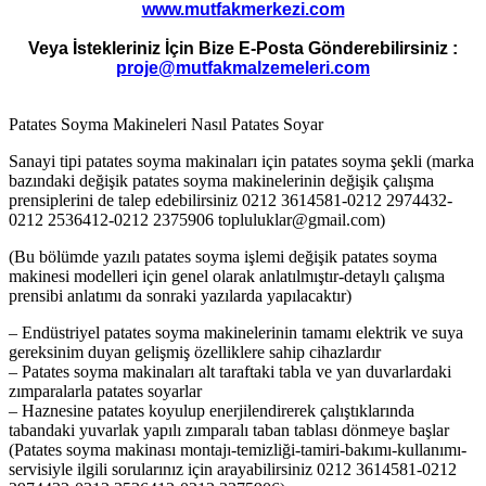
www.mutfakmerkezi.com
Veya İstekleriniz İçin Bize E-Posta Gönderebilirsiniz :
proje@mutfakmalzemeleri.com
Patates Soyma Makineleri Nasıl Patates Soyar
Sanayi tipi patates soyma makinaları için patates soyma şekli (marka
bazındaki değişik patates soyma makinelerinin değişik çalışma
prensiplerini de talep edebilirsiniz 0212 3614581-0212 2974432-
0212 2536412-0212 2375906 topluluklar@gmail.com)
(Bu bölümde yazılı patates soyma işlemi değişik patates soyma
makinesi modelleri için genel olarak anlatılmıştır-detaylı çalışma
prensibi anlatımı da sonraki yazılarda yapılacaktır)
– Endüstriyel patates soyma makinelerinin tamamı elektrik ve suya
gereksinim duyan gelişmiş özelliklere sahip cihazlardır
– Patates soyma makinaları alt taraftaki tabla ve yan duvarlardaki
zımparalarla patates soyarlar
– Haznesine patates koyulup enerjilendirerek çalıştıklarında
tabandaki yuvarlak yapılı zımparalı taban tablası dönmeye başlar
(Patates soyma makinası montajı-temizliği-tamiri-bakımı-kullanımı-
servisiyle ilgili sorularınız için arayabilirsiniz 0212 3614581-0212