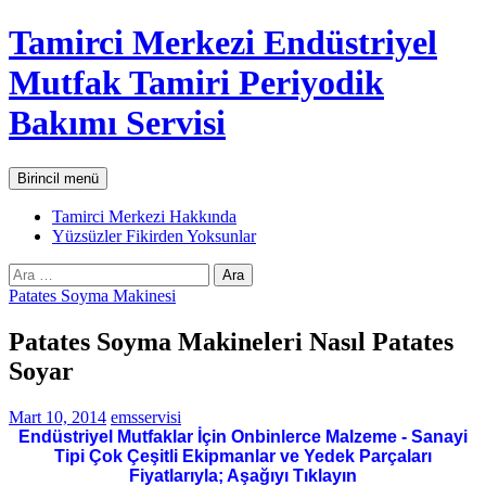
İçeriğe
Tamirci Merkezi Endüstriyel
atla
Mutfak Tamiri Periyodik
Bakımı Servisi
Ara
Birincil menü
Tamirci Merkezi Hakkında
Yüzsüzler Fikirden Yoksunlar
Arama:
Patates Soyma Makinesi
Patates Soyma Makineleri Nasıl Patates
Soyar
Mart 10, 2014
emsservisi
Endüstriyel Mutfaklar İçin Onbinlerce Malzeme - Sanayi
Tipi Çok Çeşitli Ekipmanlar ve Yedek Parçaları
Fiyatlarıyla; Aşağıyı Tıklayın