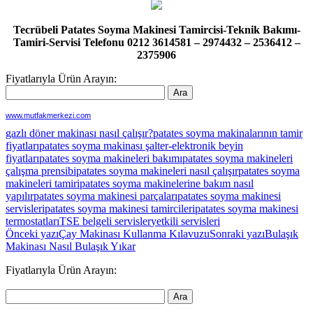
Tecrübeli Patates Soyma Makinesi Tamircisi-Teknik Bakımı-
Tamiri-Servisi Telefonu 0212 3614581 – 2974432 – 2536412 –
2375906
Fiyatlarıyla Ürün Arayın:
www.mutfakmerkezi.com
gazlı döner makinası nasıl çalışır?
patates soyma makinalarının tamir
fiyatları
patates soyma makinası şalter-elektronik beyin
fiyatları
patates soyma makineleri bakımı
patates soyma makineleri
çalışma prensibi
patates soyma makineleri nasıl çalışır
patates soyma
makineleri tamiri
patates soyma makinelerine bakım nasıl
yapılır
patates soyma makinesi parçaları
patates soyma makinesi
servisleri
patates soyma makinesi tamircileri
patates soyma makinesi
termostatları
TSE belgeli servisler
yetkili servisleri
Yazı
Önceki yazı
Çay Makinası Kullanma Kılavuzu
Sonraki yazı
Bulaşık
Makinası Nasıl Bulaşık Yıkar
dolaşımı
Fiyatlarıyla Ürün Arayın: