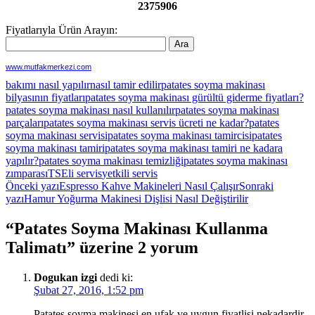
2375906
Fiyatlarıyla Ürün Arayın:
www.mutfakmerkezi.com
bakımı nasıl yapılır
nasıl tamir edilir
patates soyma makinası
bilyasının fiyatları
patates soyma makinası gürültü giderme fiyatları?
patates soyma makinası nasıl kullanılır
patates soyma makinası
parçaları
patates soyma makinası servis ücreti ne kadar?
patates
soyma makinası servisi
patates soyma makinası tamircisi
patates
soyma makinası tamiri
patates soyma makinası tamiri ne kadara
yapılır?
patates soyma makinası temizliği
patates soyma makinası
zımparası
TSEli servis
yetkili servis
Yazı
Önceki yazı
Espresso Kahve Makineleri Nasıl Çalışır
Sonraki
yazı
Hamur Yoğurma Makinesi Dişlisi Nasıl Değiştirilir
dolaşımı
“Patates Soyma Makinası Kullanma
Talimatı” üzerine 2 yorum
Dogukan izgi
dedi ki:
Şubat 27, 2016, 1:52 pm
Patates soyma makinesi en ufak ve uygun fiyatlisi nekadardir