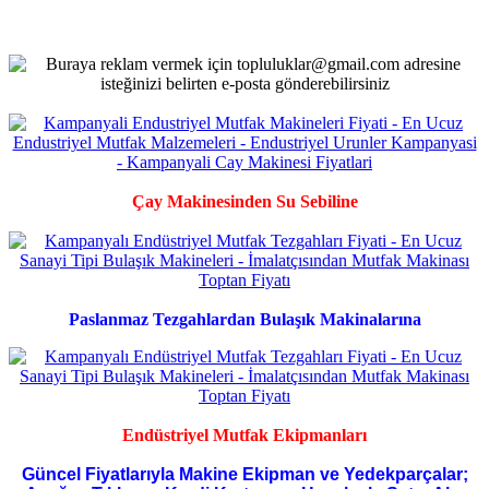
Çay Makinesinden Su Sebiline
Paslanmaz Tezgahlardan Bulaşık Makinalarına
Endüstriyel Mutfak Ekipmanları
Güncel Fiyatlarıyla Makine Ekipman ve Yedekparçalar;