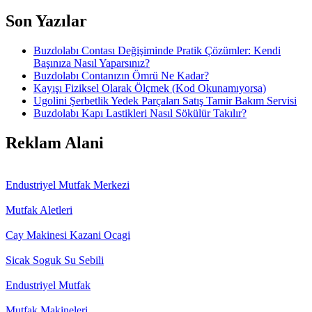
Son Yazılar
Buzdolabı Contası Değişiminde Pratik Çözümler: Kendi
Başınıza Nasıl Yaparsınız?
Buzdolabı Contanızın Ömrü Ne Kadar?
Kayışı Fiziksel Olarak Ölçmek (Kod Okunamıyorsa)
Ugolini Şerbetlik Yedek Parçaları Satış Tamir Bakım Servisi
Buzdolabı Kapı Lastikleri Nasıl Sökülür Takılır?
Reklam Alani
Endustriyel Mutfak Merkezi
Mutfak Aletleri
Cay Makinesi Kazani Ocagi
Sicak Soguk Su Sebili
Endustriyel Mutfak
Mutfak Makineleri