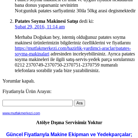
bana donus yaparsaniz sevinirim
Not:gunluk patates sarfiyatimiz 30ila 50kg arasi degismektedir
Patates Soyma Makinesi Satışı
dedi ki:
Şubat 29, 2016, 11:14 am
Merhaba Doğukan bey, istemiş olduğunuz patates soyma
makinesi ürünlerimizin bilgileriniz özelliklerini ve fiyatlarını
https://mutfakmerkezi.com/hazirlik-yardimci-araclar/patates-
soyma-makinalari
adresinden inceleyebilirsiniz. Ayrıca patates
soyma makineleri ile ilgili satış-servis-yedek parça sorularınızı
0212 2370749-2370750-2370751-2370759 numaralı
telefonlara sorabilir yada bize yazabilirsiniz.
Yorumlar kapalı.
Fiyatlarıyla Ürün Arayın:
www.mutfakmerkezi.com
Atölye Dışına Servisimiz Yoktur
Güncel Fiyatlarıyla Makine Ekipman ve Yedekparçalar;