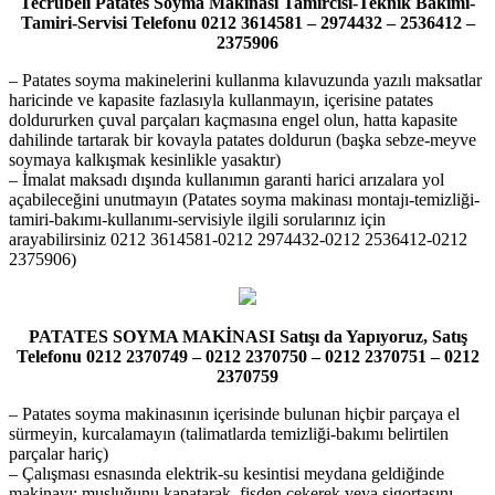
Tecrübeli Patates Soyma Makinası Tamircisi-Teknik Bakımı-
Tamiri-Servisi Telefonu 0212 3614581 – 2974432 – 2536412 –
2375906
– Patates soyma makinelerini kullanma kılavuzunda yazılı maksatlar
haricinde ve kapasite fazlasıyla kullanmayın, içerisine patates
doldururken çuval parçaları kaçmasına engel olun, hatta kapasite
dahilinde tartarak bir kovayla patates doldurun (başka sebze-meyve
soymaya kalkışmak kesinlikle yasaktır)
– İmalat maksadı dışında kullanımın garanti harici arızalara yol
açabileceğini unutmayın (Patates soyma makinası montajı-temizliği-
tamiri-bakımı-kullanımı-servisiyle ilgili sorularınız için
arayabilirsiniz 0212 3614581-0212 2974432-0212 2536412-0212
2375906)
PATATES SOYMA MAKİNASI Satışı da Yapıyoruz, Satış
Telefonu 0212 2370749 – 0212 2370750 – 0212 2370751 – 0212
2370759
– Patates soyma makinasının içerisinde bulunan hiçbir parçaya el
sürmeyin, kurcalamayın (talimatlarda temizliği-bakımı belirtilen
parçalar hariç)
– Çalışması esnasında elektrik-su kesintisi meydana geldiğinde
makinayı; musluğunu kapatarak, fişden çekerek veya sigortasını