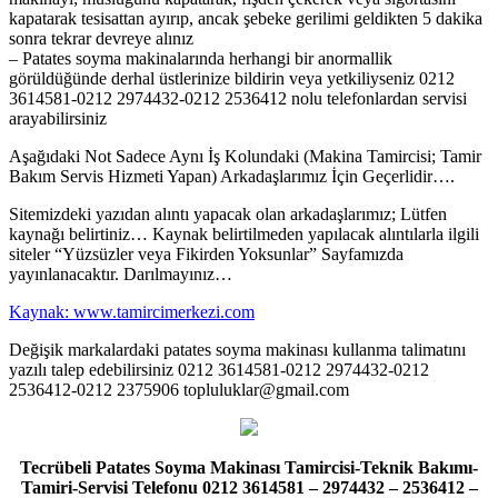
kapatarak tesisattan ayırıp, ancak şebeke gerilimi geldikten 5 dakika
sonra tekrar devreye alınız
– Patates soyma makinalarında herhangi bir anormallik
görüldüğünde derhal üstlerinize bildirin veya yetkiliyseniz 0212
3614581-0212 2974432-0212 2536412 nolu telefonlardan servisi
arayabilirsiniz
Aşağıdaki Not Sadece Aynı İş Kolundaki (Makina Tamircisi; Tamir
Bakım Servis Hizmeti Yapan) Arkadaşlarımız İçin Geçerlidir….
Sitemizdeki yazıdan alıntı yapacak olan arkadaşlarımız; Lütfen
kaynağı belirtiniz… Kaynak belirtilmeden yapılacak alıntılarla ilgili
siteler “Yüzsüzler veya Fikirden Yoksunlar” Sayfamızda
yayınlanacaktır. Darılmayınız…
Kaynak: www.tamircimerkezi.com
Değişik markalardaki patates soyma makinası kullanma talimatını
yazılı talep edebilirsiniz 0212 3614581-0212 2974432-0212
2536412-0212 2375906 topluluklar@gmail.com
Tecrübeli Patates Soyma Makinası Tamircisi-Teknik Bakımı-
Tamiri-Servisi Telefonu 0212 3614581 – 2974432 – 2536412 –