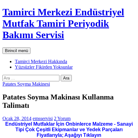
İçeriğe
Tamirci Merkezi Endüstriyel
atla
Mutfak Tamiri Periyodik
Bakımı Servisi
Ara
Birincil menü
Tamirci Merkezi Hakkında
Yüzsüzler Fikirden Yoksunlar
Arama:
Patates Soyma Makinesi
Patates Soyma Makinası Kullanma
Talimatı
Ocak 28, 2014
emsservisi
2 Yorum
Endüstriyel Mutfaklar İçin Onbinlerce Malzeme - Sanayi
Tipi Çok Çeşitli Ekipmanlar ve Yedek Parçaları
Fiyatlarıyla; Aşağıyı Tıklayın