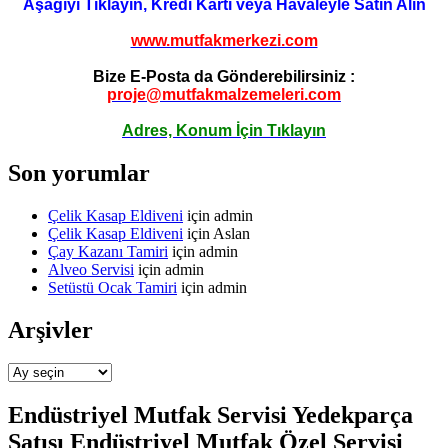
Aşağıyı Tıklayın, Kredi Kartı veya Havaleyle Satın Alın
www.mutfakmerkezi.com
Bize E-Posta da Gönderebilirsiniz :
proje@mutfakmalzemeleri.com
Adres, Konum İçin Tıklayın
Son yorumlar
Çelik Kasap Eldiveni
için
admin
Çelik Kasap Eldiveni
için
Aslan
Çay Kazanı Tamiri
için
admin
Alveo Servisi
için
admin
Setüstü Ocak Tamiri
için
admin
Arşivler
Arşivler
Endüstriyel Mutfak Servisi Yedekparça
Satışı Endüstriyel Mutfak Özel Servisi