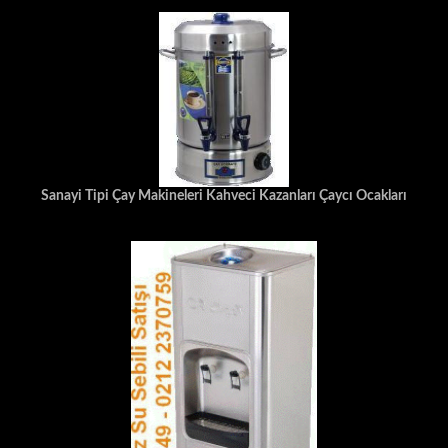
Sanayi Tipi Çay Makineleri Kahveci Kazanları Çaycı Ocakları