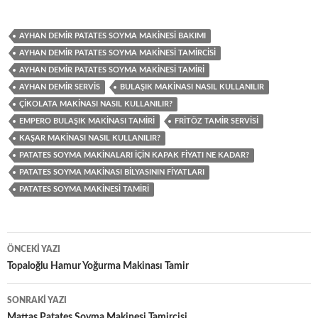
AYHAN DEMIR PATATES SOYMA MAKINESI BAKIMI
AYHAN DEMIR PATATES SOYMA MAKINESI TAMIRCISI
AYHAN DEMIR PATATES SOYMA MAKINESI TAMIRI
AYHAN DEMIR SERVIS
BULAŞIK MAKINASI NASIL KULLANILIR
ÇIKOLATA MAKINASI NASIL KULLANILIR?
EMPERO BULAŞIK MAKINASI TAMIRI
FRITÖZ TAMIR SERVISI
KAŞAR MAKINASI NASIL KULLANILIR?
PATATES SOYMA MAKINALARI IÇIN KAPAK FIYATI NE KADAR?
PATATES SOYMA MAKINASI BILYASININ FIYATLARI
PATATES SOYMA MAKINESI TAMIRI
Yazı
ÖNCEKI YAZI
dolaşımı
Topaloğlu Hamur Yoğurma Makinası Tamir
SONRAKI YAZI
Mattaş Patates Soyma Makinesi Tamircisi