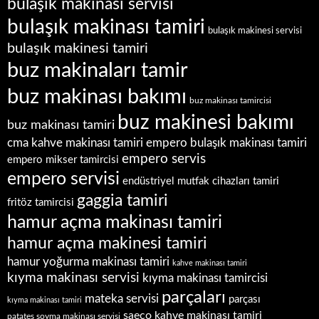
bulaşık makinası servisi
bulaşık makinası tamiri
bulaşık makinesi servisi
bulaşık makinesi tamiri
buz makinaları tamir
buz makinası bakımı
buz makinası tamircisi
buz makinesi bakımı
buz makinası tamiri
empero bulaşık makinası tamiri
cma kahve makinası tamiri
empero servis
empero mikser tamircisi
empero servisi
endüstriyel mutfak cihazları tamiri
gaggia tamiri
fritöz tamircisi
hamur açma makinası tamiri
hamur açma makinesi tamiri
hamur yoğurma makinası tamiri
kahve makinası tamiri
kıyma makinası servisi
kıyma makinası tamircisi
parçaları
mateka servisi
parçası
kıyma makinası tamiri
saeco kahve makinası tamiri
patates soyma makinası servisi