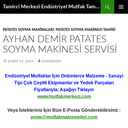
İçeriğe
Ara
Tamirci Merkezi Endüstriyel Mutfak Tamiri Periyodik Bakımı Servisi
atla
BIRINCI
MENÜ
PATATES SOYMA MAKINALARI
,
PATATES SOYMA MAKINASI TAMIRI
AYHAN DEMIR PATATES
SOYMA MAKINESI SERVISI
ŞUBAT 15, 2014
EMSSERVISI
Endüstriyel Mutfaklar İçin Onbinlerce Malzeme - Sanayi
Tipi Çok Çeşitli Ekipmanlar ve Yedek Parçaları
Fiyatlarıyla; Aşağıyı Tıklayın
www.mutfakmerkezi.com
Veya İstekleriniz İçin Bize E-Posta Gönderebilirsiniz :
proje@mutfakmalzemeleri.com