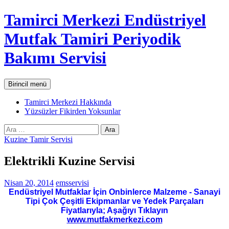
İçeriğe
Tamirci Merkezi Endüstriyel
atla
Mutfak Tamiri Periyodik
Bakımı Servisi
Ara
Birincil menü
Tamirci Merkezi Hakkında
Yüzsüzler Fikirden Yoksunlar
Arama:
Kuzine Tamir Servisi
Elektrikli Kuzine Servisi
Nisan 20, 2014
emsservisi
Endüstriyel Mutfaklar İçin Onbinlerce Malzeme - Sanayi
Tipi Çok Çeşitli Ekipmanlar ve Yedek Parçaları
Fiyatlarıyla; Aşağıyı Tıklayın
www.mutfakmerkezi.com