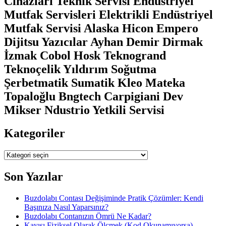
Cihazları Teknik Servisi Endüstriyel
Mutfak Servisleri Elektrikli Endüstriyel
Mutfak Servisi Alaska Hicon Empero
Dijitsu Yazıcılar Ayhan Demir Dirmak
İzmak Cobol Hosk Teknogrand
Teknoçelik Yıldırım Soğutma
Şerbetmatik Sumatik Kleo Mateka
Topaloğlu Bngtech Carpigiani Dev
Mikser Ndustrio Yetkili Servisi
Kategoriler
Kategoriler
Son Yazılar
Buzdolabı Contası Değişiminde Pratik Çözümler: Kendi
Başınıza Nasıl Yaparsınız?
Buzdolabı Contanızın Ömrü Ne Kadar?
Kayışı Fiziksel Olarak Ölçmek (Kod Okunamıyorsa)