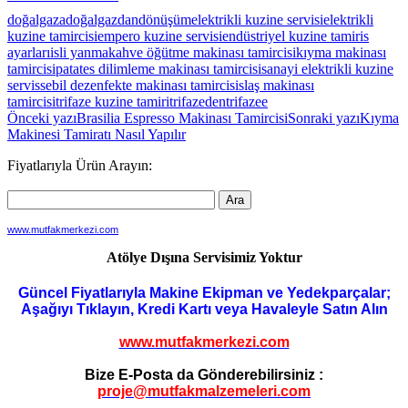
doğalgaza
doğalgazdan
dönüşüm
elektrikli kuzine servisi
elektrikli
kuzine tamircisi
empero kuzine servisi
endüstriyel kuzine tamir
is
ayarları
isli yanma
kahve öğütme makinası tamircisi
kıyma makinası
tamircisi
patates dilimleme makinası tamircisi
sanayi elektrikli kuzine
servis
sebil dezenfekte makinası tamircisi
slaş makinası
tamircisi
trifaze kuzine tamiri
trifazeden
trifazee
Yazı
Önceki yazı
Brasilia Espresso Makinası Tamircisi
Sonraki yazı
Kıyma
Makinesi Tamiratı Nasıl Yapılır
dolaşımı
Fiyatlarıyla Ürün Arayın:
www.mutfakmerkezi.com
Atölye Dışına Servisimiz Yoktur
Güncel Fiyatlarıyla Makine Ekipman ve Yedekparçalar;
Aşağıyı Tıklayın, Kredi Kartı veya Havaleyle Satın Alın
www.mutfakmerkezi.com
Bize E-Posta da Gönderebilirsiniz :
proje@mutfakmalzemeleri.com