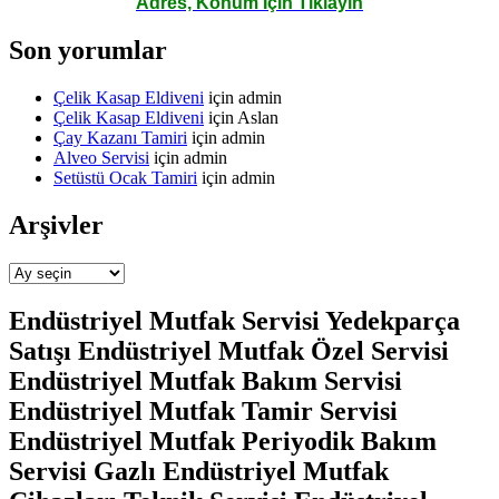
Adres, Konum İçin Tıklayın
Son yorumlar
Çelik Kasap Eldiveni
için
admin
Çelik Kasap Eldiveni
için
Aslan
Çay Kazanı Tamiri
için
admin
Alveo Servisi
için
admin
Setüstü Ocak Tamiri
için
admin
Arşivler
Arşivler
Endüstriyel Mutfak Servisi Yedekparça
Satışı Endüstriyel Mutfak Özel Servisi
Endüstriyel Mutfak Bakım Servisi
Endüstriyel Mutfak Tamir Servisi
Endüstriyel Mutfak Periyodik Bakım
Servisi Gazlı Endüstriyel Mutfak