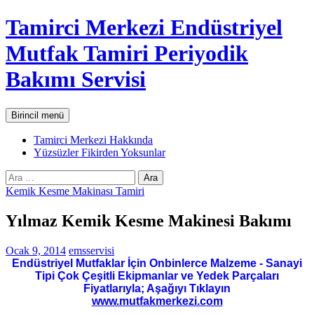
İçeriğe
Tamirci Merkezi Endüstriyel
atla
Mutfak Tamiri Periyodik
Bakımı Servisi
Ara
Birincil menü
Tamirci Merkezi Hakkında
Yüzsüzler Fikirden Yoksunlar
Arama:
Kemik Kesme Makinası Tamiri
Yılmaz Kemik Kesme Makinesi Bakımı
Ocak 9, 2014
emsservisi
Endüstriyel Mutfaklar İçin Onbinlerce Malzeme - Sanayi
Tipi Çok Çeşitli Ekipmanlar ve Yedek Parçaları
Fiyatlarıyla; Aşağıyı Tıklayın
www.mutfakmerkezi.com