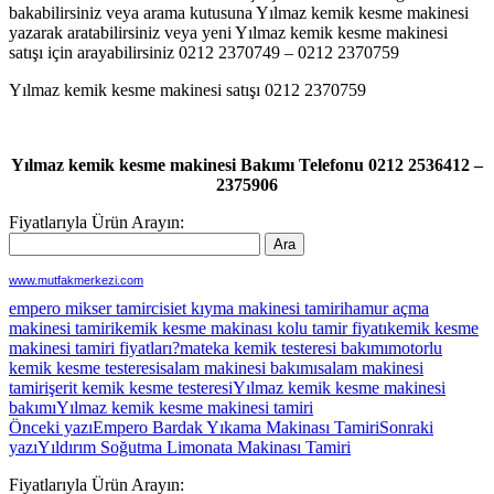
bakabilirsiniz veya arama kutusuna Yılmaz kemik kesme makinesi
yazarak aratabilirsiniz veya yeni Yılmaz kemik kesme makinesi
satışı için arayabilirsiniz 0212 2370749 – 0212 2370759
Yılmaz kemik kesme makinesi satışı 0212 2370759
Yılmaz kemik kesme makinesi Bakımı Telefonu 0212 2536412 –
2375906
Fiyatlarıyla Ürün Arayın:
www.mutfakmerkezi.com
empero mikser tamircisi
et kıyma makinesi tamiri
hamur açma
makinesi tamiri
kemik kesme makinası kolu tamir fiyatı
kemik kesme
makinesi tamiri fiyatları?
mateka kemik testeresi bakımı
motorlu
kemik kesme testeresi
salam makinesi bakımı
salam makinesi
tamiri
şerit kemik kesme testeresi
Yılmaz kemik kesme makinesi
bakımı
Yılmaz kemik kesme makinesi tamiri
Yazı
Önceki yazı
Empero Bardak Yıkama Makinası Tamiri
Sonraki
yazı
Yıldırım Soğutma Limonata Makinası Tamiri
dolaşımı
Fiyatlarıyla Ürün Arayın: