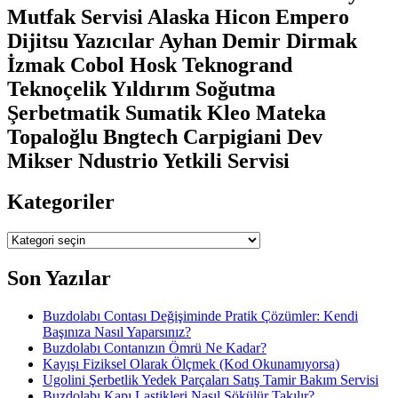
Mutfak Servisi Alaska Hicon Empero
Dijitsu Yazıcılar Ayhan Demir Dirmak
İzmak Cobol Hosk Teknogrand
Teknoçelik Yıldırım Soğutma
Şerbetmatik Sumatik Kleo Mateka
Topaloğlu Bngtech Carpigiani Dev
Mikser Ndustrio Yetkili Servisi
Kategoriler
Kategoriler
Son Yazılar
Buzdolabı Contası Değişiminde Pratik Çözümler: Kendi
Başınıza Nasıl Yaparsınız?
Buzdolabı Contanızın Ömrü Ne Kadar?
Kayışı Fiziksel Olarak Ölçmek (Kod Okunamıyorsa)
Ugolini Şerbetlik Yedek Parçaları Satış Tamir Bakım Servisi
Buzdolabı Kapı Lastikleri Nasıl Sökülür Takılır?