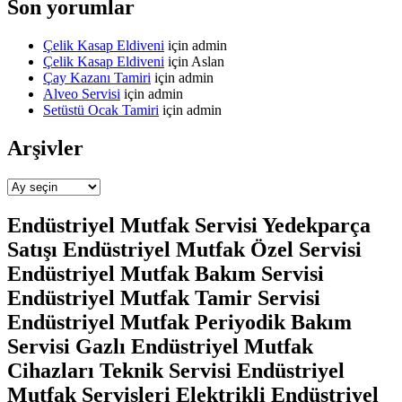
Son yorumlar
Çelik Kasap Eldiveni
için
admin
Çelik Kasap Eldiveni
için
Aslan
Çay Kazanı Tamiri
için
admin
Alveo Servisi
için
admin
Setüstü Ocak Tamiri
için
admin
Arşivler
Arşivler
Endüstriyel Mutfak Servisi Yedekparça
Satışı Endüstriyel Mutfak Özel Servisi
Endüstriyel Mutfak Bakım Servisi
Endüstriyel Mutfak Tamir Servisi
Endüstriyel Mutfak Periyodik Bakım
Servisi Gazlı Endüstriyel Mutfak
Cihazları Teknik Servisi Endüstriyel
Mutfak Servisleri Elektrikli Endüstriyel