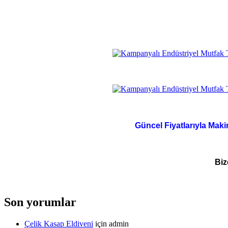
Güncel Fiyatlarıyla Maki
Biz
Son yorumlar
Çelik Kasap Eldiveni
için
admin