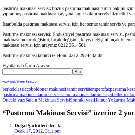
pastırma makinası servisi; bozuk pastırma makinası tamiri bakımı içi
yıpranmış pastırma makinası kayışına tamir bakım servis hizmetini ve
İstanbulda pastırma makinası servisi için her semte tamir servis ve parç
Pastırma makinası servisi: Endüstriyel pastırma makinası servisi, pastı
makinası motor değişimi, bıçak değişimi, kayış değişimi bıçak bileme p
makinası servisi için arayınız 0212 3614581
Pastırma makinası tamirci telefonu 0212 2974432 dir
Fiyatlarıyla Ürün Arayın:
www.mutfakmerkezi.com
berkel
classic
cobol
döner makinesi tamir servisi
empero
fac
pastırma kes
pastırma makinesi tamir servisi
salam makinası tamircisi
şerbetlik makin
Yazı
Önceki yazı
Salam Makinası Servisi
Sonraki yazı
Hamur Yoğurma Makin
dolaşımı
“Pastırma Makinası Servisi” üzerine 2 yo
Doğal Şarküteri
dedi ki:
Ocak 17, 2012, 3:11 pm