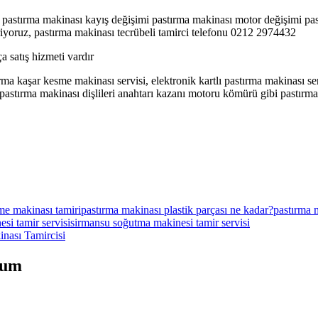
n, pastırma makinası kayış değişimi pastırma makinası motor değişimi pa
riyoruz, pastırma makinası tecrübeli tamirci telefonu 0212 2974432
a satış hizmeti vardır
rma kaşar kesme makinası servisi, elektronik kartlı pastırma makinası ser
astırma makinası dişlileri anahtarı kazanı motoru kömürü gibi pastırma 
me makinası tamiri
pastırma makinası plastik parçası ne kadar?
pastırma m
esi tamir servisi
sirman
su soğutma makinesi tamir servisi
ası Tamircisi
rum