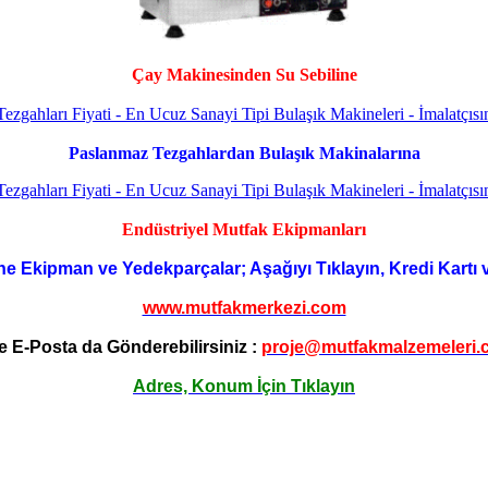
Çay Makinesinden Su Sebiline
Paslanmaz Tezgahlardan Bulaşık Makinalarına
Endüstriyel Mutfak Ekipmanları
ne Ekipman ve Yedekparçalar; Aşağıyı Tıklayın, Kredi Kartı 
www.mutfakmerkezi.com
e E-Posta da Gönderebilirsiniz :
proje@mutfakmalzemeleri.
Adres, Konum İçin Tıklayın