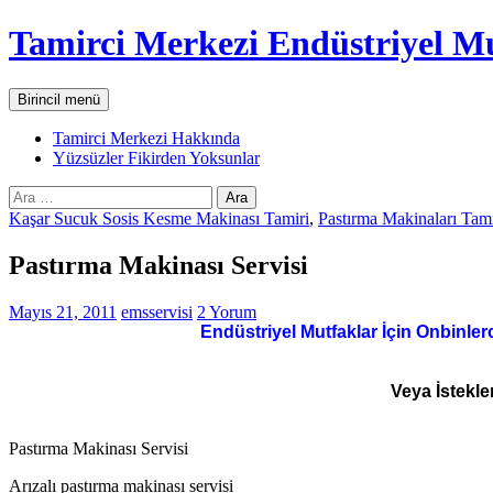
İçeriğe
Tamirci Merkezi Endüstriyel Mu
atla
Ara
Birincil menü
Tamirci Merkezi Hakkında
Yüzsüzler Fikirden Yoksunlar
Arama:
Kaşar Sucuk Sosis Kesme Makinası Tamiri
,
Pastırma Makinaları Tami
Pastırma Makinası Servisi
Mayıs 21, 2011
emsservisi
2 Yorum
Endüstriyel Mutfaklar İçin Onbinler
Veya İstekle
Pastırma Makinası Servisi
Arızalı pastırma makinası servisi