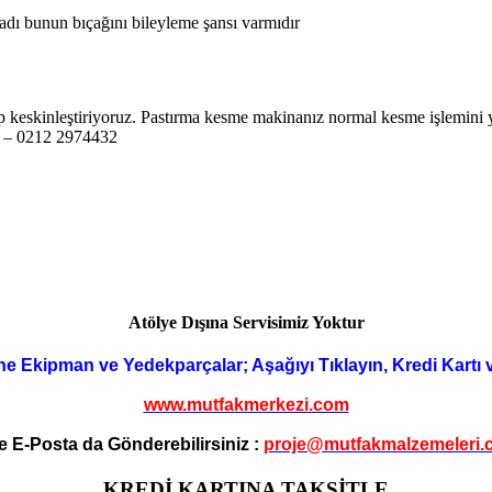
ı bunun bıçağını bileyleme şansı varmıdır
 keskinleştiriyoruz. Pastırma kesme makinanız normal kesme işlemini ye
81 – 0212 2974432
Atölye Dışına Servisimiz Yoktur
ne Ekipman ve Yedekparçalar; Aşağıyı Tıklayın, Kredi Kartı 
www.mutfakmerkezi.com
e E-Posta da Gönderebilirsiniz :
proje@mutfakmalzemeleri.
KREDİ KARTINA TAKSİTLE