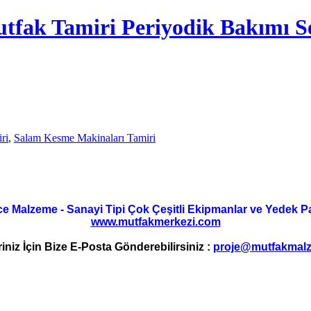
tfak Tamiri Periyodik Bakımı Se
ri
,
Salam Kesme Makinaları Tamiri
ce Malzeme - Sanayi Tipi Çok Çeşitli Ekipmanlar ve Yedek Parç
www.mutfakmerkezi.com
riniz İçin Bize E-Posta Gönderebilirsiniz :
proje@mutfakmalz