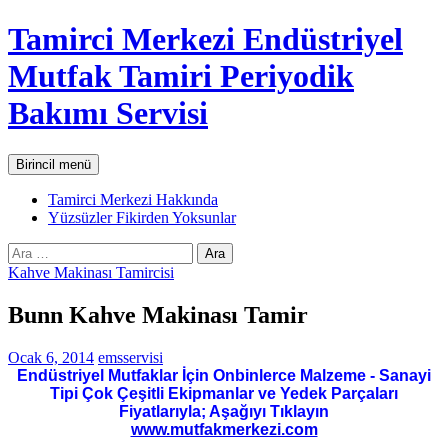
İçeriğe
Tamirci Merkezi Endüstriyel
atla
Mutfak Tamiri Periyodik
Bakımı Servisi
Ara
Birincil menü
Tamirci Merkezi Hakkında
Yüzsüzler Fikirden Yoksunlar
Arama:
Kahve Makinası Tamircisi
Bunn Kahve Makinası Tamir
Ocak 6, 2014
emsservisi
Endüstriyel Mutfaklar İçin Onbinlerce Malzeme - Sanayi
Tipi Çok Çeşitli Ekipmanlar ve Yedek Parçaları
Fiyatlarıyla; Aşağıyı Tıklayın
www.mutfakmerkezi.com