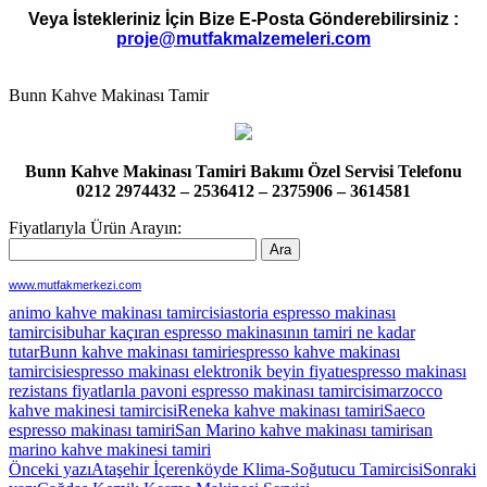
Veya İstekleriniz İçin Bize E-Posta Gönderebilirsiniz :
proje@mutfakmalzemeleri.com
Bunn Kahve Makinası Tamir
Bunn Kahve Makinası Tamiri Bakımı Özel Servisi Telefonu
0212 2974432 – 2536412 – 2375906 – 3614581
Fiyatlarıyla Ürün Arayın:
www.mutfakmerkezi.com
animo kahve makinası tamircisi
astoria espresso makinası
tamircisi
buhar kaçıran espresso makinasının tamiri ne kadar
tutar
Bunn kahve makinası tamiri
espresso kahve makinası
tamircisi
espresso makinası elektronik beyin fiyatı
espresso makinası
rezistans fiyatları
la pavoni espresso makinası tamircisi
marzocco
kahve makinesi tamircisi
Reneka kahve makinası tamiri
Saeco
espresso makinası tamiri
San Marino kahve makinası tamiri
san
marino kahve makinesi tamiri
Yazı
Önceki yazı
Ataşehir İçerenköyde Klima-Soğutucu Tamircisi
Sonraki