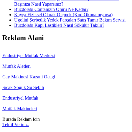
Başınıza Nasıl Yaparsınız?
Buzdolabı Contanızın Ömrü Ne Kadar?
Kayışı Fiziksel Olarak Ölçmek (Kod Okunamıyorsa)
Ugolini Şerbetlik Yedek Parçaları Satış Tamir Bakım Servisi
Buzdolabı Kapı Lastikleri Nasıl Sökülür Takılır?
Reklam Alani
Endustriyel Mutfak Merkezi
Mutfak Aletleri
Cay Makinesi Kazani Ocagi
Sicak Soguk Su Sebili
Endustriyel Mutfak
Mutfak Makineleri
Burada Reklam Icin
Teklif Veriniz.