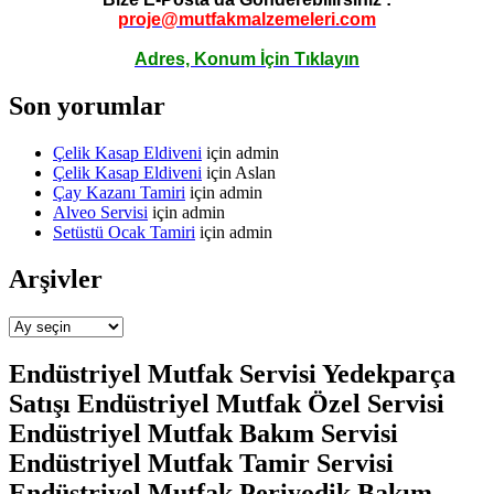
proje@mutfakmalzemeleri.com
Adres, Konum İçin Tıklayın
Son yorumlar
Çelik Kasap Eldiveni
için
admin
Çelik Kasap Eldiveni
için
Aslan
Çay Kazanı Tamiri
için
admin
Alveo Servisi
için
admin
Setüstü Ocak Tamiri
için
admin
Arşivler
Arşivler
Endüstriyel Mutfak Servisi Yedekparça
Satışı Endüstriyel Mutfak Özel Servisi
Endüstriyel Mutfak Bakım Servisi
Endüstriyel Mutfak Tamir Servisi
Endüstriyel Mutfak Periyodik Bakım