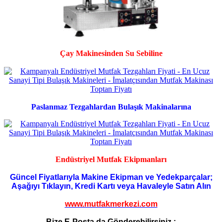
Çay Makinesinden Su Sebiline
Paslanmaz Tezgahlardan Bulaşık Makinalarına
Endüstriyel Mutfak Ekipmanları
Güncel Fiyatlarıyla Makine Ekipman ve Yedekparçalar;
Aşağıyı Tıklayın, Kredi Kartı veya Havaleyle Satın Alın
www.mutfakmerkezi.com
Bize E-Posta da Gönderebilirsiniz :