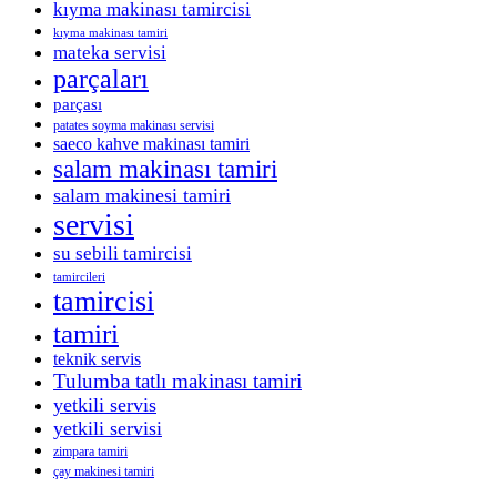
kıyma makinası tamircisi
kıyma makinası tamiri
mateka servisi
parçaları
parçası
patates soyma makinası servisi
saeco kahve makinası tamiri
salam makinası tamiri
salam makinesi tamiri
servisi
su sebili tamircisi
tamircileri
tamircisi
tamiri
teknik servis
Tulumba tatlı makinası tamiri
yetkili servis
yetkili servisi
zimpara tamiri
çay makinesi tamiri