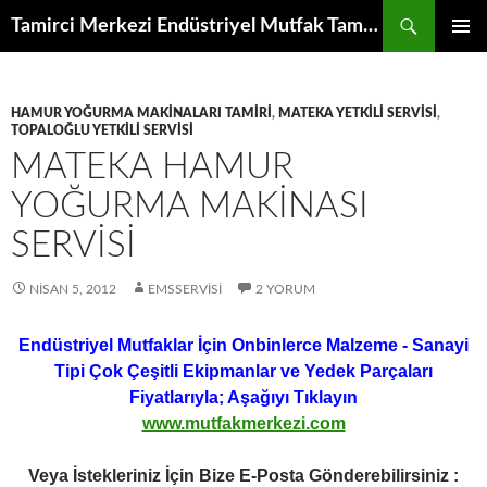
İçeriğe
Ara
Tamirci Merkezi Endüstriyel Mutfak Tamiri Periyodik Bakımı Servisi
atla
BIRINCI
MENÜ
HAMUR YOĞURMA MAKINALARI TAMIRI
,
MATEKA YETKILI SERVISI
,
TOPALOĞLU YETKILI SERVISI
MATEKA HAMUR
YOĞURMA MAKINASI
SERVISI
NISAN 5, 2012
EMSSERVISI
2 YORUM
Endüstriyel Mutfaklar İçin Onbinlerce Malzeme - Sanayi
Tipi Çok Çeşitli Ekipmanlar ve Yedek Parçaları
Fiyatlarıyla; Aşağıyı Tıklayın
www.mutfakmerkezi.com
Veya İstekleriniz İçin Bize E-Posta Gönderebilirsiniz :