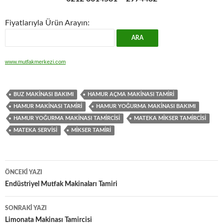
Fiyatlarıyla Ürün Arayın:
www.mutfakmerkezi.com
BUZ MAKINASI BAKIMI
HAMUR AÇMA MAKINASI TAMIRI
HAMUR MAKINASI TAMIRI
HAMUR YOĞURMA MAKINASI BAKIMI
HAMUR YOĞURMA MAKINASI TAMIRCISI
MATEKA MIKSER TAMIRCISI
MATEKA SERVISI
MIKSER TAMIRI
Yazı
ÖNCEKI YAZI
dolaşımı
Endüstriyel Mutfak Makinaları Tamiri
SONRAKI YAZI
Limonata Makinası Tamircisi