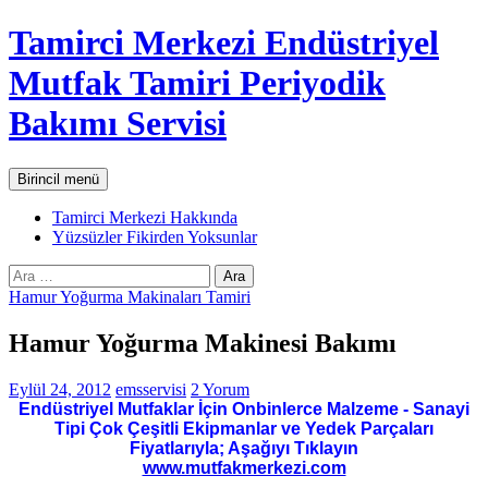
İçeriğe
Tamirci Merkezi Endüstriyel
atla
Mutfak Tamiri Periyodik
Bakımı Servisi
Ara
Birincil menü
Tamirci Merkezi Hakkında
Yüzsüzler Fikirden Yoksunlar
Arama:
Hamur Yoğurma Makinaları Tamiri
Hamur Yoğurma Makinesi Bakımı
Eylül 24, 2012
emsservisi
2 Yorum
Endüstriyel Mutfaklar İçin Onbinlerce Malzeme - Sanayi
Tipi Çok Çeşitli Ekipmanlar ve Yedek Parçaları
Fiyatlarıyla; Aşağıyı Tıklayın
www.mutfakmerkezi.com