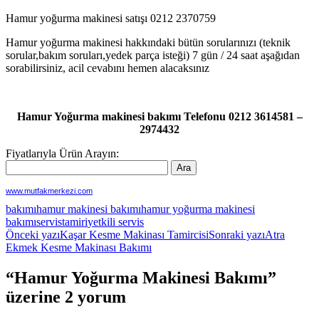
Hamur yoğurma makinesi satışı 0212 2370759
Hamur yoğurma makinesi hakkındaki bütün sorularınızı (teknik
sorular,bakım soruları,yedek parça isteği) 7 gün / 24 saat aşağıdan
sorabilirsiniz, acil cevabını hemen alacaksınız
Hamur Yoğurma makinesi bakımı Telefonu 0212 3614581 –
2974432
Fiyatlarıyla Ürün Arayın:
www.mutfakmerkezi.com
bakımı
hamur makinesi bakımı
hamur yoğurma makinesi
bakımı
servis
tamiri
yetkili servis
Yazı
Önceki yazı
Kaşar Kesme Makinası Tamircisi
Sonraki yazı
Atra
Ekmek Kesme Makinası Bakımı
dolaşımı
“Hamur Yoğurma Makinesi Bakımı”
üzerine 2 yorum