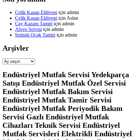
Çelik Kasap Eldiveni
için
admin
Çelik Kasap Eldiveni
için
Aslan
Çay Kazanı Tamiri
için
admin
Alveo Servisi
için
admin
Setüstü Ocak Tamiri
için
admin
Arşivler
Arşivler
Endüstriyel Mutfak Servisi Yedekparça
Satışı Endüstriyel Mutfak Özel Servisi
Endüstriyel Mutfak Bakım Servisi
Endüstriyel Mutfak Tamir Servisi
Endüstriyel Mutfak Periyodik Bakım
Servisi Gazlı Endüstriyel Mutfak
Cihazları Teknik Servisi Endüstriyel
Mutfak Servisleri Elektrikli Endüstriyel