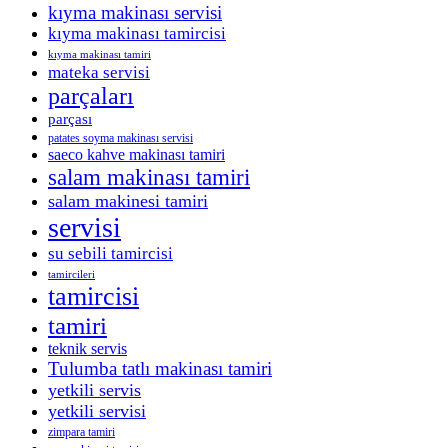
kıyma makinası servisi
kıyma makinası tamircisi
kıyma makinası tamiri
mateka servisi
parçaları
parçası
patates soyma makinası servisi
saeco kahve makinası tamiri
salam makinası tamiri
salam makinesi tamiri
servisi
su sebili tamircisi
tamircileri
tamircisi
tamiri
teknik servis
Tulumba tatlı makinası tamiri
yetkili servis
yetkili servisi
zimpara tamiri