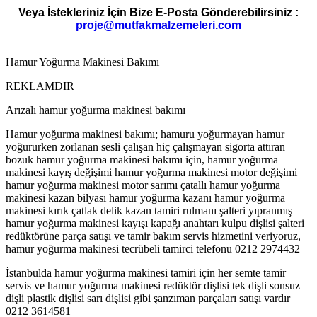
Veya İstekleriniz İçin Bize E-Posta Gönderebilirsiniz :
proje@mutfakmalzemeleri.com
Hamur Yoğurma Makinesi Bakımı
REKLAMDIR
Arızalı hamur yoğurma makinesi bakımı
Hamur yoğurma makinesi bakımı; hamuru yoğurmayan hamur
yoğururken zorlanan sesli çalışan hiç çalışmayan sigorta attıran
bozuk hamur yoğurma makinesi bakımı için, hamur yoğurma
makinesi kayış değişimi hamur yoğurma makinesi motor değişimi
hamur yoğurma makinesi motor sarımı çatallı hamur yoğurma
makinesi kazan bilyası hamur yoğurma kazanı hamur yoğurma
makinesi kırık çatlak delik kazan tamiri rulmanı şalteri yıpranmış
hamur yoğurma makinesi kayışı kapağı anahtarı kulpu dişlisi şalteri
redüktörüne parça satışı ve tamir bakım servis hizmetini veriyoruz,
hamur yoğurma makinesi tecrübeli tamirci telefonu 0212 2974432
İstanbulda hamur yoğurma makinesi tamiri için her semte tamir
servis ve hamur yoğurma makinesi redüktör dişlisi tek dişli sonsuz
dişli plastik dişlisi sarı dişlisi gibi şanzıman parçaları satışı vardır
0212 3614581