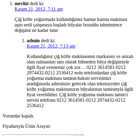
mevlüt
dedi ki:
Kasım 21, 2012, 7:11 am
Çiğ köfte yoğurmada kullandığımız hamur karma makinası
aşırı sesli çalışmaya başladı bilyalar bozuldu tahminimce
değişimi ne kadar tutar
admin
dedi ki:
Kasım 21, 2012, 7:13 am
Kullandığınız çiğ köfte makinasının markasını ve arızalı
olan rulmanları tam olarak bilmeden bilya değişimiyle
ilgili fiyat vermemiz çok zor… 0212 3614581-0212
2974432-0212 2536412 nolu telefonlardan çiğ köfte
yoğurma makinası tamirat-bakım servisimizi
aradığınızda adresinize gelecek olan teknisyenler çiğ
köfte yoğurma makinanızın bilyalarının tamiratıyla ilgili
fiyat verebilirler. Çiğ köfte yoğurma makinası tamirci
servisi telefonu 0212 3614581-0212 2974432-0212
2536412
Yorumlar kapalı.
Fiyatlarıyla Ürün Arayın: