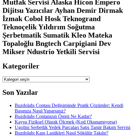
Mutfak Servisi Alaska Hicon Empero
Dijitsu Yazıcılar Ayhan Demir Dirmak
İzmak Cobol Hosk Teknogrand
Teknoçelik Yıldırım Soğutma
Şerbetmatik Sumatik Kleo Mateka
Topaloğlu Bngtech Carpigiani Dev
Mikser Ndustrio Yetkili Servisi
Kategoriler
Kategoriler
Son Yazılar
Buzdolabı Contası Değişiminde Pratik Çözümler: Kendi
Başınıza Nasıl Yaparsınız?
Buzdolabı Contanızın Ömrü Ne Kadar?
Kayışı Fiziksel Olarak Ölçmek (Kod Okunamıyorsa)
Ugolini Şerbetlik Yedek Parçaları Satış Tamir Bakım Servisi
Buzdolabı Kapı Lastikleri Nasıl Sökülür Takılır?