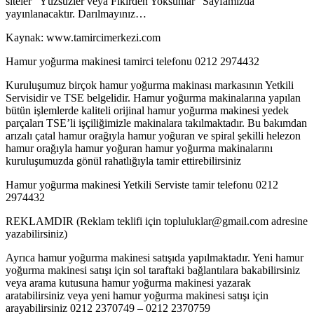
siteler “Yüzsüzler veya Fikirden Yoksunlar” Sayfamızda
yayınlanacaktır. Darılmayınız…
Kaynak: www.tamircimerkezi.com
Hamur yoğurma makinesi tamirci telefonu 0212 2974432
Kuruluşumuz birçok hamur yoğurma makinası markasının Yetkili
Servisidir ve TSE belgelidir. Hamur yoğurma makinalarına yapılan
bütün işlemlerde kaliteli orijinal hamur yoğurma makinesi yedek
parçaları TSE’li işçiliğimizle makinalara takılmaktadır. Bu bakımdan
arızalı çatal hamur orağıyla hamur yoğuran ve spiral şekilli helezon
hamur orağıyla hamur yoğuran hamur yoğurma makinalarını
kuruluşumuzda gönül rahatlığıyla tamir ettirebilirsiniz
Hamur yoğurma makinesi Yetkili Serviste tamir telefonu 0212
2974432
REKLAMDIR (Reklam teklifi için topluluklar@gmail.com adresine
yazabilirsiniz)
Ayrıca hamur yoğurma makinesi satışıda yapılmaktadır. Yeni hamur
yoğurma makinesi satışı için sol taraftaki bağlantılara bakabilirsiniz
veya arama kutusuna hamur yoğurma makinesi yazarak
aratabilirsiniz veya yeni hamur yoğurma makinesi satışı için
arayabilirsiniz 0212 2370749 – 0212 2370759