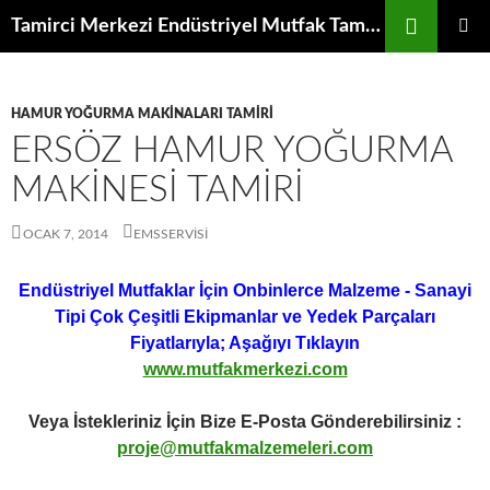
İçeriğe
Ara
Tamirci Merkezi Endüstriyel Mutfak Tamiri Periyodik Bakımı Servisi
atla
BIRINCI
MENÜ
HAMUR YOĞURMA MAKINALARI TAMIRI
ERSÖZ HAMUR YOĞURMA
MAKINESI TAMIRI
OCAK 7, 2014
EMSSERVISI
Endüstriyel Mutfaklar İçin Onbinlerce Malzeme - Sanayi
Tipi Çok Çeşitli Ekipmanlar ve Yedek Parçaları
Fiyatlarıyla; Aşağıyı Tıklayın
www.mutfakmerkezi.com
Veya İstekleriniz İçin Bize E-Posta Gönderebilirsiniz :
proje@mutfakmalzemeleri.com