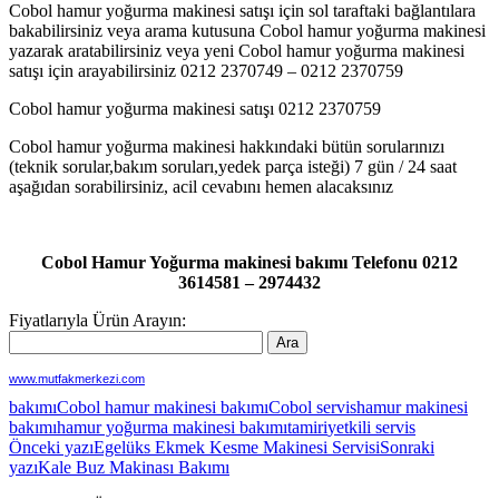
Cobol hamur yoğurma makinesi satışı için sol taraftaki bağlantılara
bakabilirsiniz veya arama kutusuna Cobol hamur yoğurma makinesi
yazarak aratabilirsiniz veya yeni Cobol hamur yoğurma makinesi
satışı için arayabilirsiniz 0212 2370749 – 0212 2370759
Cobol hamur yoğurma makinesi satışı 0212 2370759
Cobol hamur yoğurma makinesi hakkındaki bütün sorularınızı
(teknik sorular,bakım soruları,yedek parça isteği) 7 gün / 24 saat
aşağıdan sorabilirsiniz, acil cevabını hemen alacaksınız
Cobol Hamur Yoğurma makinesi bakımı Telefonu 0212
3614581 – 2974432
Fiyatlarıyla Ürün Arayın:
www.mutfakmerkezi.com
bakımı
Cobol hamur makinesi bakımı
Cobol servis
hamur makinesi
bakımı
hamur yoğurma makinesi bakımı
tamiri
yetkili servis
Yazı
Önceki yazı
Egelüks Ekmek Kesme Makinesi Servisi
Sonraki
yazı
Kale Buz Makinası Bakımı
dolaşımı