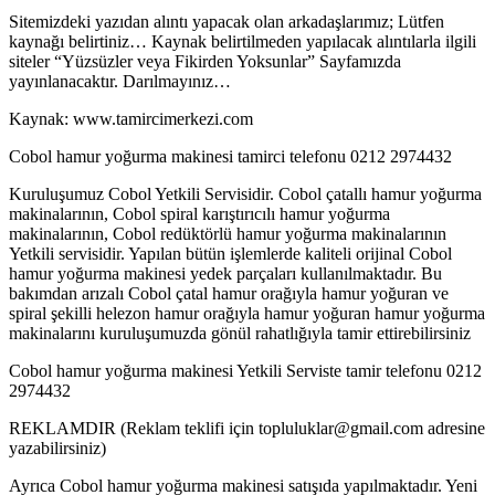
Sitemizdeki yazıdan alıntı yapacak olan arkadaşlarımız; Lütfen
kaynağı belirtiniz… Kaynak belirtilmeden yapılacak alıntılarla ilgili
siteler “Yüzsüzler veya Fikirden Yoksunlar” Sayfamızda
yayınlanacaktır. Darılmayınız…
Kaynak: www.tamircimerkezi.com
Cobol hamur yoğurma makinesi tamirci telefonu 0212 2974432
Kuruluşumuz Cobol Yetkili Servisidir. Cobol çatallı hamur yoğurma
makinalarının, Cobol spiral karıştırıcılı hamur yoğurma
makinalarının, Cobol redüktörlü hamur yoğurma makinalarının
Yetkili servisidir. Yapılan bütün işlemlerde kaliteli orijinal Cobol
hamur yoğurma makinesi yedek parçaları kullanılmaktadır. Bu
bakımdan arızalı Cobol çatal hamur orağıyla hamur yoğuran ve
spiral şekilli helezon hamur orağıyla hamur yoğuran hamur yoğurma
makinalarını kuruluşumuzda gönül rahatlığıyla tamir ettirebilirsiniz
Cobol hamur yoğurma makinesi Yetkili Serviste tamir telefonu 0212
2974432
REKLAMDIR (Reklam teklifi için topluluklar@gmail.com adresine
yazabilirsiniz)
Ayrıca Cobol hamur yoğurma makinesi satışıda yapılmaktadır. Yeni