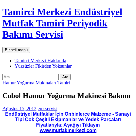
İçeriğe
Tamirci Merkezi Endüstriyel
atla
Mutfak Tamiri Periyodik
Bakımı Servisi
Ara
Birincil menü
Tamirci Merkezi Hakkında
Yüzsüzler Fikirden Yoksunlar
Arama:
Hamur Yoğurma Makinaları Tamiri
Cobol Hamur Yoğurma Makinesi Bakımı
Ağustos 15, 2012
emsservisi
Endüstriyel Mutfaklar İçin Onbinlerce Malzeme - Sanayi
Tipi Çok Çeşitli Ekipmanlar ve Yedek Parçaları
Fiyatlarıyla; Aşağıyı Tıklayın
www.mutfakmerkezi.com