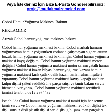
Veya İstekleriniz İçin Bize E-Posta Gönderebilirsiniz :
proje@mutfakmalzemeleri.com
Cobol Hamur Yoğurma Makinesi Bakımı
REKLAMDIR
Arızalı Cobol hamur yoğurma makinesi bakımı
Cobol hamur yoğurma makinesi bakımı; Cobol markalı hamuru
yoğurmayan hamur yoğururken zorlanan çalışmayan sigorta attıran
bozuk hamur yoğurma makinesi bakımı için, Cobol hamur yoğurma
makinesi kayış değişimi Cobol hamur yoğurma makinesi motor
değişimi Cobol hamur yoğurma makinesi motor sarımı çatallı hamur
yoğurma makinesi kazan bilyası hamur yoğurma kazanı hamur
yoğurma makinesi kırık çatlak delik kazan tamiri rulmanı şalteri
yıpranmış Cobol hamur yoğurma makinesi kayışı kapağı anahtarı
kulpu dişlisi şalteri redüktörüne parça satışı ve tamir bakım servis
hizmetini veriyoruz, Cobol hamur yoğurma makinesi tecrübeli
tamirci telefonu 0212 2974432
İstanbulda Cobol hamur yoğurma makinesi tamiri için her semte
tamir servis ve Cobol hamur yoğurma makinesi redüktör dişlisi tek
dişli sonsuz dişli plastik dişlisi sarı dişlisi gibi şanzıman parçaları