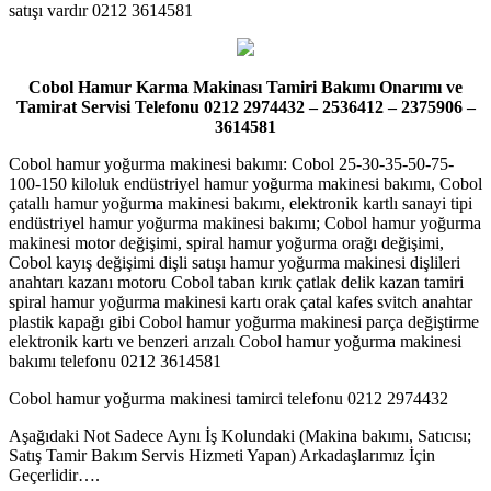
satışı vardır 0212 3614581
Cobol Hamur Karma Makinası Tamiri Bakımı Onarımı ve
Tamirat Servisi Telefonu 0212 2974432 – 2536412 – 2375906 –
3614581
Cobol hamur yoğurma makinesi bakımı: Cobol 25-30-35-50-75-
100-150 kiloluk endüstriyel hamur yoğurma makinesi bakımı, Cobol
çatallı hamur yoğurma makinesi bakımı, elektronik kartlı sanayi tipi
endüstriyel hamur yoğurma makinesi bakımı; Cobol hamur yoğurma
makinesi motor değişimi, spiral hamur yoğurma orağı değişimi,
Cobol kayış değişimi dişli satışı hamur yoğurma makinesi dişlileri
anahtarı kazanı motoru Cobol taban kırık çatlak delik kazan tamiri
spiral hamur yoğurma makinesi kartı orak çatal kafes svitch anahtar
plastik kapağı gibi Cobol hamur yoğurma makinesi parça değiştirme
elektronik kartı ve benzeri arızalı Cobol hamur yoğurma makinesi
bakımı telefonu 0212 3614581
Cobol hamur yoğurma makinesi tamirci telefonu 0212 2974432
Aşağıdaki Not Sadece Aynı İş Kolundaki (Makina bakımı, Satıcısı;
Satış Tamir Bakım Servis Hizmeti Yapan) Arkadaşlarımız İçin
Geçerlidir….