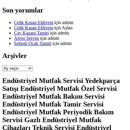
Son yorumlar
Çelik Kasap Eldiveni
için
admin
Çelik Kasap Eldiveni
için
Aslan
Çay Kazanı Tamiri
için
admin
Alveo Servisi
için
admin
Setüstü Ocak Tamiri
için
admin
Arşivler
Arşivler
Endüstriyel Mutfak Servisi Yedekparça
Satışı Endüstriyel Mutfak Özel Servisi
Endüstriyel Mutfak Bakım Servisi
Endüstriyel Mutfak Tamir Servisi
Endüstriyel Mutfak Periyodik Bakım
Servisi Gazlı Endüstriyel Mutfak
Cihazları Teknik Servisi Endüstriyel