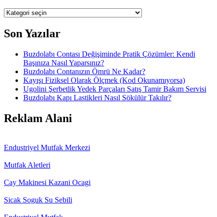
Kategoriler
Son Yazılar
Buzdolabı Contası Değişiminde Pratik Çözümler: Kendi
Başınıza Nasıl Yaparsınız?
Buzdolabı Contanızın Ömrü Ne Kadar?
Kayışı Fiziksel Olarak Ölçmek (Kod Okunamıyorsa)
Ugolini Şerbetlik Yedek Parçaları Satış Tamir Bakım Servisi
Buzdolabı Kapı Lastikleri Nasıl Sökülür Takılır?
Reklam Alani
Endustriyel Mutfak Merkezi
Mutfak Aletleri
Cay Makinesi Kazani Ocagi
Sicak Soguk Su Sebili