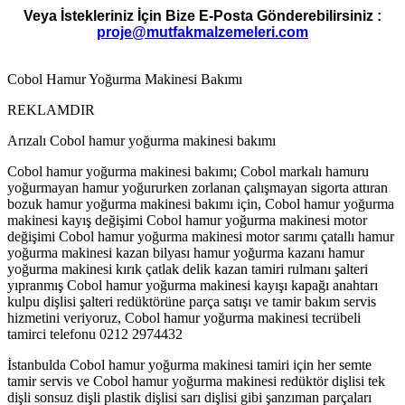
Veya İstekleriniz İçin Bize E-Posta Gönderebilirsiniz :
proje@mutfakmalzemeleri.com
Cobol Hamur Yoğurma Makinesi Bakımı
REKLAMDIR
Arızalı Cobol hamur yoğurma makinesi bakımı
Cobol hamur yoğurma makinesi bakımı; Cobol markalı hamuru
yoğurmayan hamur yoğururken zorlanan çalışmayan sigorta attıran
bozuk hamur yoğurma makinesi bakımı için, Cobol hamur yoğurma
makinesi kayış değişimi Cobol hamur yoğurma makinesi motor
değişimi Cobol hamur yoğurma makinesi motor sarımı çatallı hamur
yoğurma makinesi kazan bilyası hamur yoğurma kazanı hamur
yoğurma makinesi kırık çatlak delik kazan tamiri rulmanı şalteri
yıpranmış Cobol hamur yoğurma makinesi kayışı kapağı anahtarı
kulpu dişlisi şalteri redüktörüne parça satışı ve tamir bakım servis
hizmetini veriyoruz, Cobol hamur yoğurma makinesi tecrübeli
tamirci telefonu 0212 2974432
İstanbulda Cobol hamur yoğurma makinesi tamiri için her semte
tamir servis ve Cobol hamur yoğurma makinesi redüktör dişlisi tek
dişli sonsuz dişli plastik dişlisi sarı dişlisi gibi şanzıman parçaları