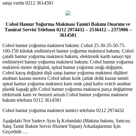
satışı vardır 0212 3614581
Cobol Hamur Yoğurma Makinası Tamiri Bakımı Onarımı ve
Tamirat Servisi Telefonu 0212 2974432 – 2536412 – 2375906 –
3614581
Cobol hamur yoğurma makinesi bakımı: Cobol 25-30-35-50-75-
100-150 kiloluk endüstriyel hamur yoğurma makinesi bakımı, Cobol
çatallı hamur yoğurma makinesi bakımı, elektronik kartlı sanayi tipi
endüstriyel hamur yoğurma makinesi bakımı; Cobol hamur yoğurma
makinesi motor değişimi, spiral hamur yoğurma orağı değişimi,
Cobol kayış değişimi dişli satışı hamur yoğurma makinesi dişlileri
anahtarı kazanı motoru Cobol taban kırık çatlak delik kazan tamiri
spiral hamur yoğurma makinesi kartı orak çatal kafes svitch anahtar
plastik kapağı gibi Cobol hamur yoğurma makinesi parça değiştirme
elektronik kartı ve benzeri arızalı Cobol hamur yoğurma makinesi
bakımı telefonu 0212 3614581
Cobol hamur yoğurma makinesi tamirci telefonu 0212 2974432
Aşağıdaki Not Sadece Aynı İş Kolundaki (Makina bakımı, Satıcısı;
Satış Tamir Bakım Servis Hizmeti Yapan) Arkadaşlarımız İçin
Geçerlidir….