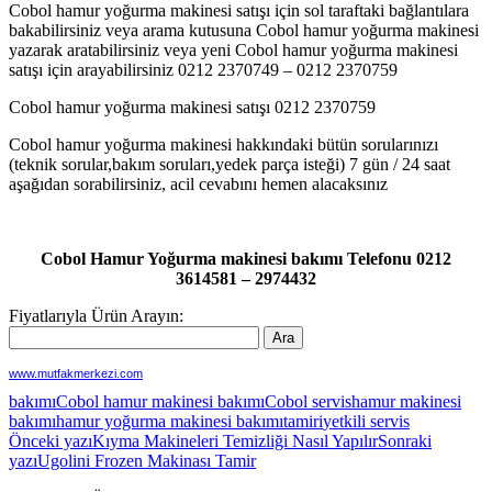
Cobol hamur yoğurma makinesi satışı için sol taraftaki bağlantılara
bakabilirsiniz veya arama kutusuna Cobol hamur yoğurma makinesi
yazarak aratabilirsiniz veya yeni Cobol hamur yoğurma makinesi
satışı için arayabilirsiniz 0212 2370749 – 0212 2370759
Cobol hamur yoğurma makinesi satışı 0212 2370759
Cobol hamur yoğurma makinesi hakkındaki bütün sorularınızı
(teknik sorular,bakım soruları,yedek parça isteği) 7 gün / 24 saat
aşağıdan sorabilirsiniz, acil cevabını hemen alacaksınız
Cobol Hamur Yoğurma makinesi bakımı Telefonu 0212
3614581 – 2974432
Fiyatlarıyla Ürün Arayın:
www.mutfakmerkezi.com
bakımı
Cobol hamur makinesi bakımı
Cobol servis
hamur makinesi
bakımı
hamur yoğurma makinesi bakımı
tamiri
yetkili servis
Yazı
Önceki yazı
Kıyma Makineleri Temizliği Nasıl Yapılır
Sonraki
yazı
Ugolini Frozen Makinası Tamir
dolaşımı