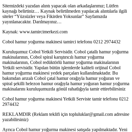
Sitemizdeki yazıdan alıntı yapacak olan arkadaşlarımız; Lütfen
kaynağı belirtiniz… Kaynak belirtilmeden yapılacak alıntılarla ilgili
siteler “Yüzsüzler veya Fikirden Yoksunlar” Sayfamızda
yayınlanacaktır. Darılmayınız…
Kaynak: www.tamircimerkezi.com
Cobol hamur yoğurma makinesi tamirci telefonu 0212 2974432
Kuruluşumuz Cobol Yetkili Servisidir. Cobol çatallı hamur yoğurma
makinalarının, Cobol spiral karıştırıcılı hamur yoğurma
makinalarının, Cobol redüktörlü hamur yoğurma makinalarının
Yetkili servisidir. Yapılan bütün işlemlerde kaliteli orijinal Cobol
hamur yoğurma makinesi yedek parçaları kullanılmaktadır. Bu
bakımdan arızalı Cobol çatal hamur orağıyla hamur yoğuran ve
spiral şekilli helezon hamur orağıyla hamur yoğuran hamur yoğurma
makinalarını kuruluşumuzda gönül rahatlığıyla tamir ettirebilirsiniz
Cobol hamur yoğurma makinesi Yetkili Serviste tamir telefonu 0212
2974432
REKLAMDIR (Reklam teklifi için topluluklar@gmail.com adresine
yazabilirsiniz)
Ayrıca Cobol hamur yoğurma makinesi satışıda yapılmaktadır. Yeni