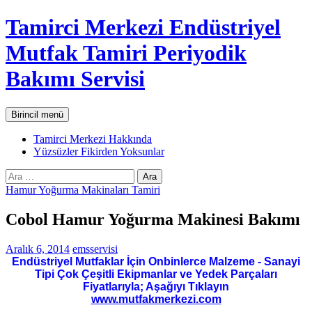
İçeriğe
Tamirci Merkezi Endüstriyel
atla
Mutfak Tamiri Periyodik
Bakımı Servisi
Ara
Birincil menü
Tamirci Merkezi Hakkında
Yüzsüzler Fikirden Yoksunlar
Arama:
Hamur Yoğurma Makinaları Tamiri
Cobol Hamur Yoğurma Makinesi Bakımı
Aralık 6, 2014
emsservisi
Endüstriyel Mutfaklar İçin Onbinlerce Malzeme - Sanayi
Tipi Çok Çeşitli Ekipmanlar ve Yedek Parçaları
Fiyatlarıyla; Aşağıyı Tıklayın
www.mutfakmerkezi.com