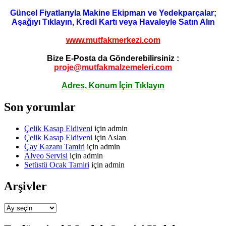
Güncel Fiyatlarıyla Makine Ekipman ve Yedekparçalar;
Aşağıyı Tıklayın, Kredi Kartı veya Havaleyle Satın Alın
www.mutfakmerkezi.com
Bize E-Posta da Gönderebilirsiniz :
proje@mutfakmalzemeleri.com
Adres, Konum İçin Tıklayın
Son yorumlar
Çelik Kasap Eldiveni
için
admin
Çelik Kasap Eldiveni
için
Aslan
Çay Kazanı Tamiri
için
admin
Alveo Servisi
için
admin
Setüstü Ocak Tamiri
için
admin
Arşivler
Arşivler