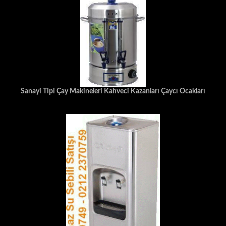
Sanayi Tipi Çay Makineleri Kahveci Kazanları Çaycı Ocakları