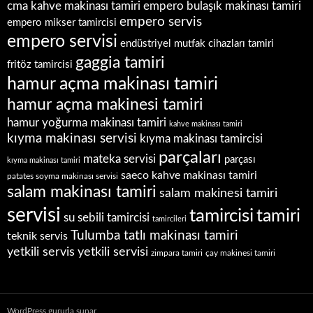
empero bulaşık makinası tamiri
cma kahve makinası tamiri
empero servis
empero mikser tamircisi
empero servisi
endüstriyel mutfak cihazları tamiri
gaggia tamiri
fritöz tamircisi
hamur açma makinası tamiri
hamur açma makinesi tamiri
hamur yoğurma makinası tamiri
kahve makinası tamiri
kıyma makinası servisi
kıyma makinası tamircisi
parçaları
mateka servisi
parçası
kıyma makinası tamiri
saeco kahve makinası tamiri
patates soyma makinası servisi
salam makinası tamiri
salam makinesi tamiri
servisi
tamircisi
tamiri
su sebili tamircisi
tamircileri
Tulumba tatlı makinası tamiri
teknik servis
yetkili servis
yetkili servisi
zimpara tamiri
çay makinesi tamiri
WordPress gururla sunar