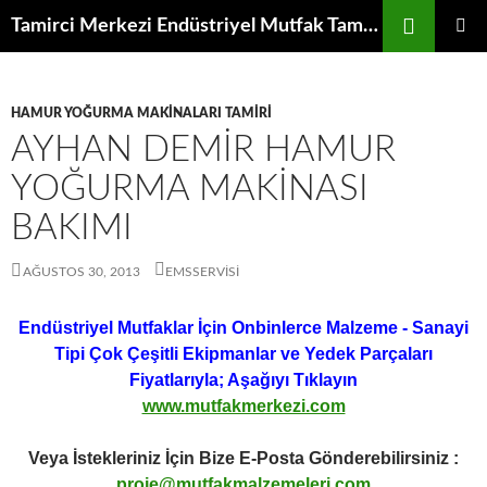
İçeriğe
Ara
Tamirci Merkezi Endüstriyel Mutfak Tamiri Periyodik Bakımı Servisi
atla
BIRINCI
MENÜ
HAMUR YOĞURMA MAKINALARI TAMIRI
AYHAN DEMIR HAMUR
YOĞURMA MAKINASI
BAKIMI
AĞUSTOS 30, 2013
EMSSERVISI
Endüstriyel Mutfaklar İçin Onbinlerce Malzeme - Sanayi
Tipi Çok Çeşitli Ekipmanlar ve Yedek Parçaları
Fiyatlarıyla; Aşağıyı Tıklayın
www.mutfakmerkezi.com
Veya İstekleriniz İçin Bize E-Posta Gönderebilirsiniz :
proje@mutfakmalzemeleri.com