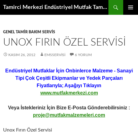
İçeriğe
Ara
Tamirci Merkezi Endüstriyel Mutfak Tamiri Periyodik Bakımı Servisi
atla
BIRINCI
MENÜ
GENEL TAMIR BAKIM SERVIS
UNOX FIRIN ÖZEL SERVISI
KASIM 26, 2012
EMSSERVISI
6 YORUM
Endüstriyel Mutfaklar İçin Onbinlerce Malzeme - Sanayi
Tipi Çok Çeşitli Ekipmanlar ve Yedek Parçaları
Fiyatlarıyla; Aşağıyı Tıklayın
www.mutfakmerkezi.com
Veya İstekleriniz İçin Bize E-Posta Gönderebilirsiniz :
proje@mutfakmalzemeleri.com
Unox Fırın Özel Servisi