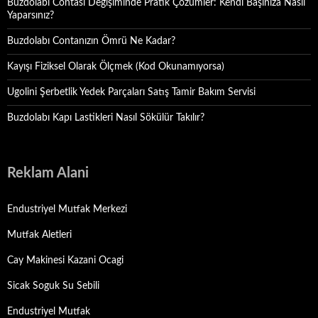
Buzdolabı Contası Değişiminde Pratik Çözümler: Kendi Başınıza Nasıl
Yaparsınız?
Buzdolabı Contanızın Ömrü Ne Kadar?
Kayışı Fiziksel Olarak Ölçmek (Kod Okunamıyorsa)
Ugolini Şerbetlik Yedek Parçaları Satış Tamir Bakım Servisi
Buzdolabı Kapı Lastikleri Nasıl Sökülür Takılır?
Reklam Alani
Endustriyel Mutfak Merkezi
Mutfak Aletleri
Cay Makinesi Kazani Ocagi
Sicak Soguk Su Sebili
Endustriyel Mutfak