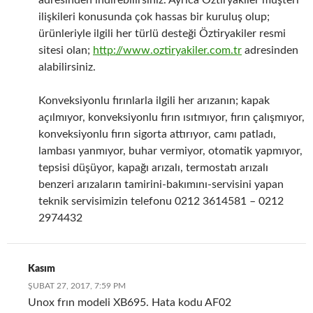
adresinden indirebilirsiniz. Ayrıca Öztiryakiler müşteri
ilişkileri konusunda çok hassas bir kuruluş olup;
ürünleriyle ilgili her türlü desteği Öztiryakiler resmi
sitesi olan;
http://www.oztiryakiler.com.tr
adresinden
alabilirsiniz.
Konveksiyonlu fırınlarla ilgili her arızanın; kapak
açılmıyor, konveksiyonlu fırın ısıtmıyor, fırın çalışmıyor,
konveksiyonlu fırın sigorta attırıyor, camı patladı,
lambası yanmıyor, buhar vermiyor, otomatik yapmıyor,
tepsisi düşüyor, kapağı arızalı, termostatı arızalı
benzeri arızaların tamirini-bakımını-servisini yapan
teknik servisimizin telefonu 0212 3614581 – 0212
2974432
Kasım
ŞUBAT 27, 2017, 7:59 PM
Unox frın modeli XB695. Hata kodu AF02