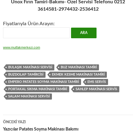
Unox Fırın Tamiri-Bakımı- Özel Servisi Telefonu 0212
3614581-2974432-2536412
Fiyatlarıyla Ürün Arayın:
www.mutfakmerkezi.com
BULAŞIK MAKINASI SERVISI
BUZ MAKINASI TAMIRI
BUZDOLAP TAMIRCISI
EKMEK KESME MAKINASI TAMIRI
EMPERO PATATES SOYMA MAKINASI TAMIRI
EMS SERVIS
PORTAKAL SIKMA MAKINASI TAMIRI
SAHLEP MAKINASI SERVIS
SALAM MAKINASI SERVISI
Yazı
ÖNCEKI YAZI
dolaşımı
Yazıcılar Patates Soyma Makinası Bakımı