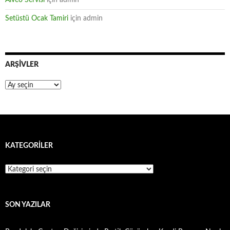
Alveo Servisi
için
admin
Setüstü Ocak Tamiri
için
admin
ARŞIVLER
Arşivler
KATEGORILER
Kategoriler
SON YAZILAR