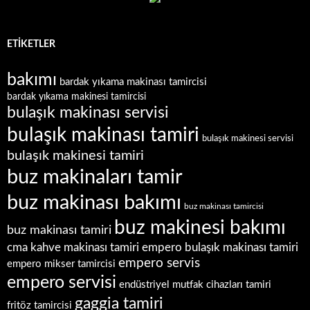
ETIKETLER
bakımı
bardak yıkama makinası tamircisi
bardak yıkama makinesi tamircisi
bulaşık makinası servisi
bulaşık makinası tamiri
bulaşık makinesi servisi
bulaşık makinesi tamiri
buz makinaları tamir
buz makinası bakımı
buz makinası tamircisi
buz makinesi bakımı
buz makinası tamiri
empero bulaşık makinası tamiri
cma kahve makinası tamiri
empero servis
empero mikser tamircisi
empero servisi
endüstriyel mutfak cihazları tamiri
gaggia tamiri
fritöz tamircisi