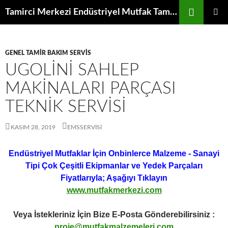
İçeriğe
Ara
Tamirci Merkezi Endüstriyel Mutfak Tamiri Periyodik Bakımı Servisi
atla
BIRINCI
MENÜ
GENEL TAMIR BAKIM SERVIS
UGOLINI SAHLEP
MAKINALARI PARÇASI
TEKNIK SERVISI
KASIM 28, 2019
EMSSERVISI
Endüstriyel Mutfaklar İçin Onbinlerce Malzeme - Sanayi
Tipi Çok Çeşitli Ekipmanlar ve Yedek Parçaları
Fiyatlarıyla; Aşağıyı Tıklayın
www.mutfakmerkezi.com
Veya İstekleriniz İçin Bize E-Posta Gönderebilirsiniz :
proje@mutfakmalzemeleri.com