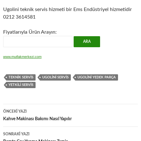
Ugolini teknik servis hizmeti bir Ems Endüstriyel hizmetidir
0212 3614581
Fiyatlarıyla Ürün Arayın:
www.mutfakmerkezi.com
TEKNIK SERVIS
UGOLINI SERVIS
UGOLINI YEDEK PARÇA
YETKILI SERVIS
Yazı
ÖNCEKI YAZI
dolaşımı
Kahve Makinası Bakımı Nasıl Yapılır
SONRAKI YAZI