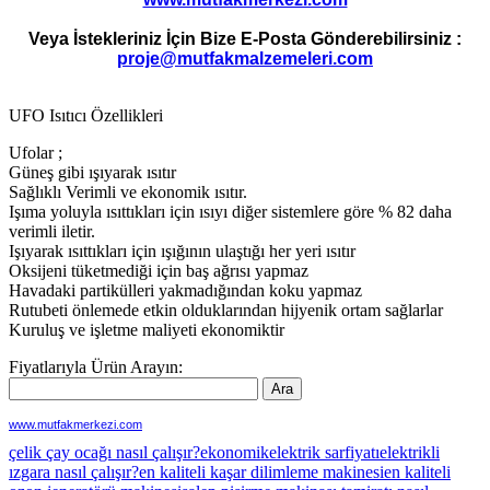
Veya İstekleriniz İçin Bize E-Posta Gönderebilirsiniz :
proje@mutfakmalzemeleri.com
UFO Isıtıcı Özellikleri
Ufolar ;
Güneş gibi ışıyarak ısıtır
Sağlıklı Verimli ve ekonomik ısıtır.
Işıma yoluyla ısıttıkları için ısıyı diğer sistemlere göre % 82 daha
verimli iletir.
Işıyarak ısıttıkları için ışığının ulaştığı her yeri ısıtır
Oksijeni tüketmediği için baş ağrısı yapmaz
Havadaki partikülleri yakmadığından koku yapmaz
Rutubeti önlemede etkin olduklarından hijyenik ortam sağlarlar
Kuruluş ve işletme maliyeti ekonomiktir
Fiyatlarıyla Ürün Arayın:
www.mutfakmerkezi.com
çelik çay ocağı nasıl çalışır?
ekonomik
elektrik sarfiyatı
elektrikli
ızgara nasıl çalışır?
en kaliteli kaşar dilimleme makinesi
en kaliteli