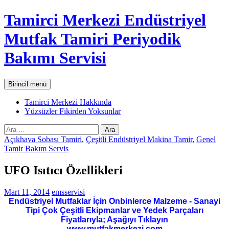
İçeriğe
Tamirci Merkezi Endüstriyel
atla
Mutfak Tamiri Periyodik
Bakımı Servisi
Ara
Birincil menü
Tamirci Merkezi Hakkında
Yüzsüzler Fikirden Yoksunlar
Arama:
Açıkhava Sobası Tamiri
,
Çeşitli Endüstriyel Makina Tamir
,
Genel
Tamir Bakım Servis
UFO Isıtıcı Özellikleri
Mart 11, 2014
emsservisi
Endüstriyel Mutfaklar İçin Onbinlerce Malzeme - Sanayi
Tipi Çok Çeşitli Ekipmanlar ve Yedek Parçaları
Fiyatlarıyla; Aşağıyı Tıklayın
www.mutfakmerkezi.com