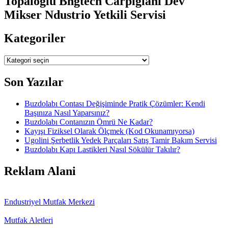
Topaloğlu Bngtech Carpigiani Dev
Mikser Ndustrio Yetkili Servisi
Kategoriler
Kategoriler
Son Yazılar
Buzdolabı Contası Değişiminde Pratik Çözümler: Kendi
Başınıza Nasıl Yaparsınız?
Buzdolabı Contanızın Ömrü Ne Kadar?
Kayışı Fiziksel Olarak Ölçmek (Kod Okunamıyorsa)
Ugolini Şerbetlik Yedek Parçaları Satış Tamir Bakım Servisi
Buzdolabı Kapı Lastikleri Nasıl Sökülür Takılır?
Reklam Alani
Endustriyel Mutfak Merkezi
Mutfak Aletleri