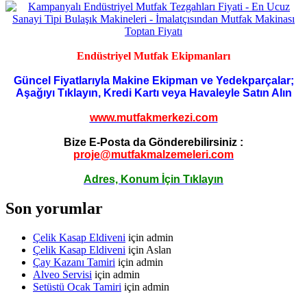
Endüstriyel Mutfak Ekipmanları
Güncel Fiyatlarıyla Makine Ekipman ve Yedekparçalar;
Aşağıyı Tıklayın, Kredi Kartı veya Havaleyle Satın Alın
www.mutfakmerkezi.com
Bize E-Posta da Gönderebilirsiniz :
proje@mutfakmalzemeleri.com
Adres, Konum İçin Tıklayın
Son yorumlar
Çelik Kasap Eldiveni
için
admin
Çelik Kasap Eldiveni
için
Aslan
Çay Kazanı Tamiri
için
admin
Alveo Servisi
için
admin
Setüstü Ocak Tamiri
için
admin