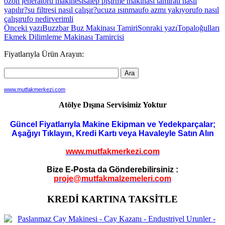
ozon jeneratörü makinesi
salep pişirme makinası tamiratı nasıl
yapılır?
su filtresi nasıl çalışır?
ucuza ısınma
ufo azmı yakıyor
ufo nasıl
çalışır
ufo nedir
verimli
Yazı
Önceki yazı
Buzzbar Buz Makinası Tamiri
Sonraki yazı
Topaloğulları
Ekmek Dilimleme Makinası Tamircisi
dolaşımı
Fiyatlarıyla Ürün Arayın:
www.mutfakmerkezi.com
Atölye Dışına Servisimiz Yoktur
Güncel Fiyatlarıyla Makine Ekipman ve Yedekparçalar;
Aşağıyı Tıklayın, Kredi Kartı veya Havaleyle Satın Alın
www.mutfakmerkezi.com
Bize E-Posta da Gönderebilirsiniz :
proje@mutfakmalzemeleri.com
KREDİ KARTINA TAKSİTLE