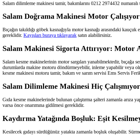
Salam dilimleme makinesi tamir, bakımlarını 0212 2974432 numaralı tele
Salam Doğrama Makinesi Motor Çalışıyor
Bıçağın takıldığı göbek kasnağıyla motor kasnağı arasındaki kauçuk esa
gereklidir.
Kayışları buraya tıklayarak
satın alabilirsiniz.
Salam Makinesi Sigorta Attırıyor: Motor A
Salam kesme makinelerinin motor sargıları yanabilmektedir, bıçağa se
durumlarda makine motoru döndürmeyebilir, inleme yapabilir veya olma
kesme makinesi motoru tamir, bakım ve sarım servisi Ems Servis Fer
Salam Dilimleme Makinesi Hiç Çalışmıyor:
Gıda kesme makinelerinde bulunan çalıştırma şalteri zamanla arıza yapa
varsa önce onarımına gidilmesi gereklidir.
Kaydırma Yatağında Boşluk: Eşit Kesilme
Kesilecek gıdayı sürdüğünüz yatakta zamanla boşluk oluşabilir. Sürme 