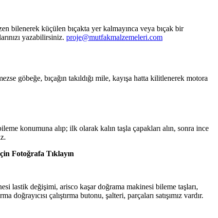
bazen bilenerek küçülen bıçakta yer kalmayınca veya bıçak bir
arınızı yazabilirsiniz.
proje@mutfakmalzemeleri.com
ezse göbeğe, bıçağın takıldığı mile, kayışa hatta kilitlenerek motora
ileme konumuna alıp; ilk olarak kalın taşla çapakları alın, sonra ince
z.
İçin Fotoğrafa Tıklayın
i lastik değişimi, arisco kaşar doğrama makinesi bileme taşları,
ma doğrayıcısı çalıştırma butonu, şalteri, parçaları satışımız vardır.