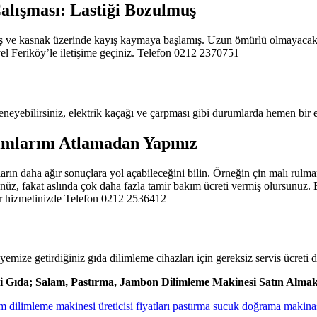
alışması: Lastiği Bozulmuş
 ve kasnak üzerinde kayış kaymaya başlamış. Uzun ömürlü olmayacaktır 
el Feriköy’le iletişime geçiniz. Telefon 0212 2370751
yebilirsiniz, elektrik kaçağı ve çarpması gibi durumlarda hemen bir el
mlarını Atlamadan Yapınız
arın daha ağır sonuçlara yol açabileceğini bilin. Örneğin çin malı rulma
rsünüz, fakat aslında çok daha fazla tamir bakım ücreti vermiş olursunuz
ır hizmetinizde Telefon 0212 2536412
ölyemize getirdiğiniz gıda dilimleme cihazları için gereksiz servis üc
ili Gıda; Salam, Pastırma, Jambon Dilimleme Makinesi Satın Almak