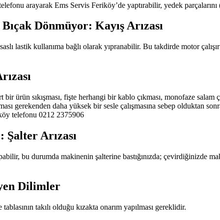
fonu arayarak Ems Servis Feriköy’de yaptırabilir, yedek parçalarını (bıça
 Bıçak Dönmüyor: Kayış Arızası
slı lastik kullanıma bağlı olarak yıpranabilir. Bu takdirde motor çalışı
rızası
rt bir ürün sıkışması, fişte herhangi bir kablo çıkması, monofaze sala
sı gerekenden daha yüksek bir sesle çalışmasına sebep olduktan sonra m
iköy telefonu 0212 2375906
 Şalter Arızası
bilir, bu durumda makinenin şalterine bastığınızda; çevirdiğinizde maki
yen Dilimler
tablasının takılı olduğu kızakta onarım yapılması gereklidir.