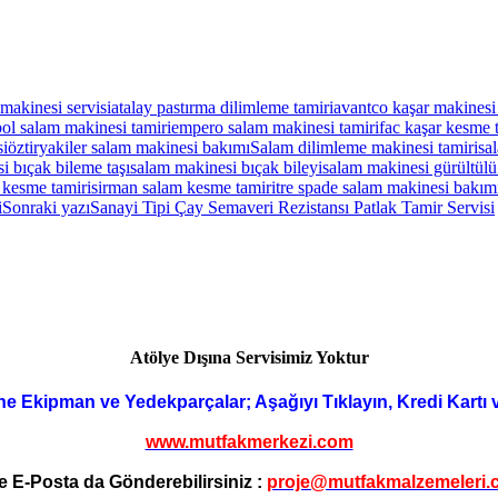
makinesi servisi
atalay pastırma dilimleme tamiri
avantco kaşar makinesi 
ol salam makinesi tamiri
empero salam makinesi tamiri
fac kaşar kesme 
si
öztiryakiler salam makinesi bakımı
Salam dilimleme makinesi tamiri
sa
i bıçak bileme taşı
salam makinesi bıçak bileyi
salam makinesi gürültülü 
r kesme tamiri
sirman salam kesme tamiri
tre spade salam makinesi bakım
i
Sonraki yazı
Sanayi Tipi Çay Semaveri Rezistansı Patlak Tamir Servisi
Atölye Dışına Servisimiz Yoktur
ne Ekipman ve Yedekparçalar; Aşağıyı Tıklayın, Kredi Kartı 
www.mutfakmerkezi.com
e E-Posta da Gönderebilirsiniz :
proje@mutfakmalzemeleri.