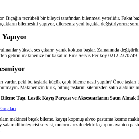
. Bıçağın tecrübeli bir bileyci tarafından bilenmesi yeterlidir. Fakat 
ıçakların bilemesini yapıyor, dilerseniz yeni bıçakla değiştiriyoruz; sorul
 Yapıyor
ulmanlar yüksek ses çıkarır. yanık kokusu başlar. Zamanında değiştirilm
 Lütfen getirin makinenize bir bakalım Ems Servis Feriköy 0212 2370749
Kesmiyor
ardır, peki bu taşlarla küçük çaplı bileme nasıl yapılır? Önce taşları b
utmayın. Makinenizin kırık, bitmiş taşlarını sitemizden satın alabilirsini
Bileme Taşı, Lastik Kayış Parçası ve Aksesuarlarını Satın Almak 
salam makinesi bıçak bileme, kayışı kopmuş alveo pastırma kesme makines
salam dilimleyicisi servisi, motoru arızalı elektrik çarpan avantco pastır
m