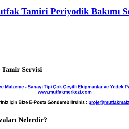
tfak Tamiri Periyodik Bakımı Se
Tamir Servisi
ce Malzeme - Sanayi Tipi Çok Çeşitli Ekipmanlar ve Yedek Parç
www.mutfakmerkezi.com
riniz İçin Bize E-Posta Gönderebilirsiniz :
proje@mutfakmalz
zaları Nelerdir?