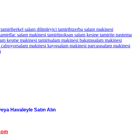
tamiri
berkel salam dilimleyici tamiri
bizerba salam makinesi
tamiri
fac salam makinesi tamiri
inoksan salam kesme tamiri
jp pastırma
lam kesme makinesi tamiri
salam makinesi bakımı
salam makinesi
çalışıyor
salam makinesi kayış
salam makinesi parçası
salam makinesi
ı
veya Havaleyle Satın Alın
com