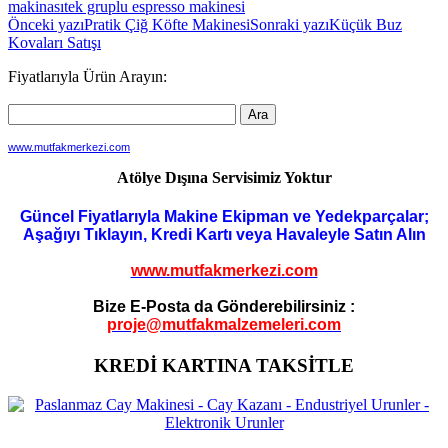
makinası
tek gruplu espresso makinesi
Yazı
Önceki yazı
Pratik Çiğ Köfte Makinesi
Sonraki yazı
Küçük Buz
Kovaları Satışı
dolaşımı
Fiyatlarıyla Ürün Arayın:
www.mutfakmerkezi.com
Atölye Dışına Servisimiz Yoktur
Güncel Fiyatlarıyla Makine Ekipman ve Yedekparçalar;
Aşağıyı Tıklayın, Kredi Kartı veya Havaleyle Satın Alın
www.mutfakmerkezi.com
Bize E-Posta da Gönderebilirsiniz :
proje@mutfakmalzemeleri.com
KREDİ KARTINA TAKSİTLE