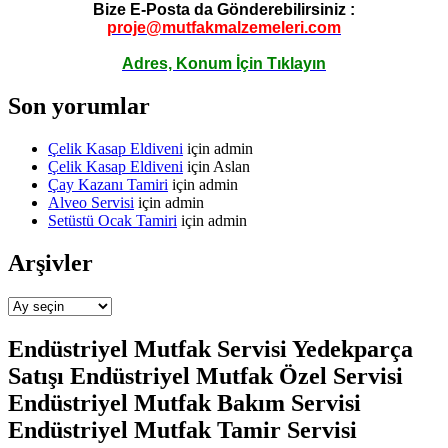
Bize E-Posta da Gönderebilirsiniz :
proje@mutfakmalzemeleri.com
Adres, Konum İçin Tıklayın
Son yorumlar
Çelik Kasap Eldiveni
için
admin
Çelik Kasap Eldiveni
için
Aslan
Çay Kazanı Tamiri
için
admin
Alveo Servisi
için
admin
Setüstü Ocak Tamiri
için
admin
Arşivler
Arşivler
Endüstriyel Mutfak Servisi Yedekparça
Satışı Endüstriyel Mutfak Özel Servisi
Endüstriyel Mutfak Bakım Servisi
Endüstriyel Mutfak Tamir Servisi