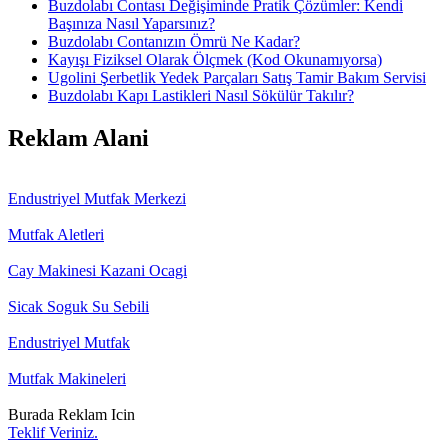
Buzdolabı Contası Değişiminde Pratik Çözümler: Kendi
Başınıza Nasıl Yaparsınız?
Buzdolabı Contanızın Ömrü Ne Kadar?
Kayışı Fiziksel Olarak Ölçmek (Kod Okunamıyorsa)
Ugolini Şerbetlik Yedek Parçaları Satış Tamir Bakım Servisi
Buzdolabı Kapı Lastikleri Nasıl Sökülür Takılır?
Reklam Alani
Endustriyel Mutfak Merkezi
Mutfak Aletleri
Cay Makinesi Kazani Ocagi
Sicak Soguk Su Sebili
Endustriyel Mutfak
Mutfak Makineleri
Burada Reklam Icin
Teklif Veriniz.