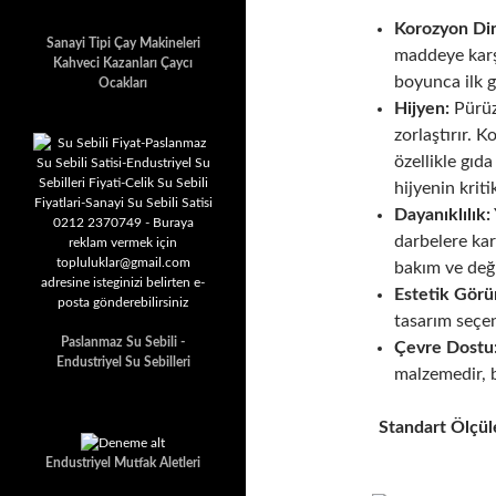
Korozyon Dir
Sanayi Tipi Çay Makineleri
maddeye karşı
Kahveci Kazanları Çaycı
boyunca ilk g
Ocakları
Hijyen:
Pürüz
zorlaştırır. K
özellikle gıda
hijyenin krit
Dayanıklılık:
darbelere ka
bakım ve deği
Estetik Gör
tasarım seçe
Paslanmaz Su Sebili -
Çevre Dostu
Endustriyel Su Sebilleri
malzemedir, b
Standart Ölçül
Endustriyel Mutfak Aletleri