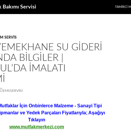
k Bakımı Servisi
TAMIRCI 
IM SERVIS
YEMEKHANE SU GIDERI
DA BILGILER |
UL’DA İMALATI
I
EMSSERVISI
Mutfaklar İçin Onbinlerce Malzeme - Sanayi Tipi
ipmanlar ve Yedek Parçaları Fiyatlarıyla; Aşağıyı
Tıklayın
www.mutfakmerkezi.com