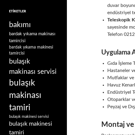
duvar boyunca
ETIKETLER
endüstriyel te
Teleskopik K
bakımı
sayesinde mon
bardak yıkama makinası
Telefon 021
tamircisi
bardak yıkama makinesi
Uygulama Al
tamircisi
bulaşık
Gıda İşleme T
makinası servisi
Hastaneler v
Mutfaklar ve
bulaşık
Havuz Kenarl
Endüstriyel T
makinası
Otoparklar v
tamiri
Peyzaj ve Dı
bulaşık makinesi servisi
bulaşık makinesi
Montaj ve
tamiri