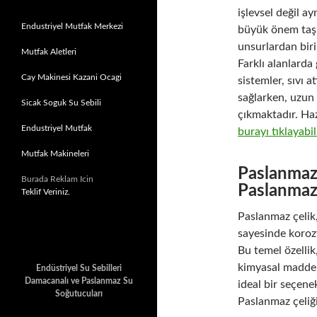
işlevsel değil a
Endustriyel Mutfak Merkezi
büyük önem taşım
unsurlardan biri
Mutfak Aletleri
Farklı alanlarda
Cay Makinesi Kazani Ocagi
sistemler, sıvı a
sağlarken, uzun 
Sicak Soguk Su Sebili
çıkmaktadır. Haz
Endustriyel Mutfak
burayı tıklayabil
Mutfak Makineleri
Paslanmaz 
Burada Reklam Icin
Paslanmaz 
Teklif Veriniz.
Paslanmaz çelik
sayesinde korozy
Bu temel özellik,
kimyasal maddel
Endüstriyel Su Sebilleri
Damacanalı ve Paslanmaz Su
ideal bir seçen
Soğutucuları
Paslanmaz çeliği