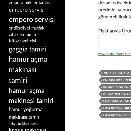
empero mikser tamircisi
devam edecektir
empero servis
üretimini yaptır
gönderebilirsini
empero servisi
endüstriyel mutfak
Fiyatlarıyla Ürü
cihazları tamiri
fritöz tamircisi
gaggia tamiri
www.mutfakmerkezi.c
hamur açma
makinası
70LIK YER SÜZGEC
tamiri
ENDÜSTRIYEL YER
ISTANBUL'DA END
hamur açma
KROM YER SÜZGE
makinesi tamiri
ÖZEL IMALAT SU 
PASLANMAZ DREN
hamur yoğurma
PASLANMAZ YER 
makinası tamiri
kahve makinası tamiri
kıyma makinası