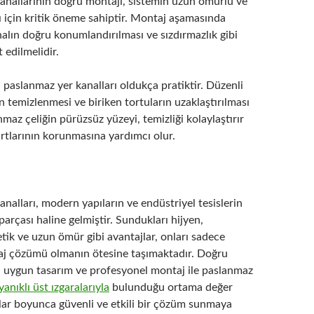
anallarının doğru montajı, sistemin uzun ömürlü ve
ı için kritik öneme sahiptir. Montaj aşamasında
alın doğru konumlandırılması ve sızdırmazlık gibi
 edilmelidir.
paslanmaz yer kanalları oldukça pratiktir. Düzenli
ın temizlenmesi ve biriken tortuların uzaklaştırılması
nmaz çeliğin pürüzsüz yüzeyi, temizliği kolaylaştırır
rtlarının korunmasına yardımcı olur.
nalları, modern yapıların ve endüstriyel tesislerin
parçası haline gelmiştir. Sundukları hijyen,
tetik ve uzun ömür gibi avantajlar, onları sadece
enaj çözümü olmanın ötesine taşımaktadır. Doğru
 uygun tasarım ve profesyonel montaj ile paslanmaz
yanıklı üst ızgaralarıyla
bulunduğu ortama değer
llar boyunca güvenli ve etkili bir çözüm sunmaya