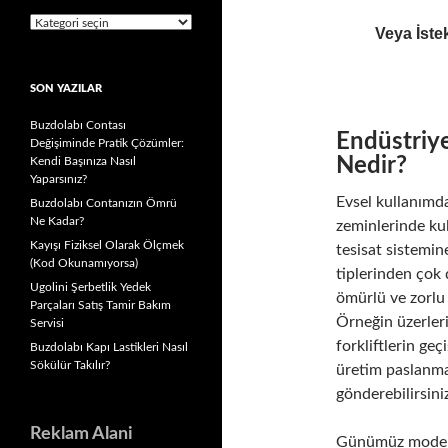
Kategoriler
Veya İstek
SON YAZILAR
Buzdolabı Contası
Endüstriye
Değişiminde Pratik Çözümler:
Nedir?
Kendi Başınıza Nasıl
Yaparsınız?
Evsel kullanımda
Buzdolabı Contanızın Ömrü
Ne Kadar?
zeminlerinde kul
Kayışı Fiziksel Olarak Ölçmek
tesisat sistemin
(Kod Okunamıyorsa)
tiplerinden çok 
Ugolini Şerbetlik Yedek
ömürlü ve zorlu 
Parçaları Satış Tamir Bakım
Örneğin üzerleri
Servisi
forkliftlerin ge
Buzdolabı Kapı Lastikleri Nasıl
Sökülür Takılır?
üretim paslanmaz
gönderebilirsini
Reklam Alani
Günümüz modern 