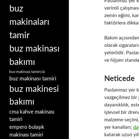
Paslanmaz yer k
buz
verimli çalışmas
zemin eğimi, kan
makinaları
faktörlere dikkat
tamir
Bakım açısından 
olarak ızgaralar
buz makinası
yeterlidir. Pasla
bakımı
ve hijyen standa
buz makinası tamircisi
Neticede
buz makinası tamiri
buz makinesi
Paslanmaz yer ka
vazgeçilmez bir 
bakımı
dayanıklılık, es
cma kahve makinası
işlevsel bir dr
tamiri
malzeme seçimi,
empero bulaşık
yer kanalları;
da
makinası tamiri
katarak uzun yı