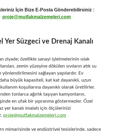
leriniz İçin Bize E-Posta Gönderebilirsiniz :
proje@mutfakmalzemeleri.com
l Yer Süzgeci ve Drenaj Kanalı
n ziyade; özellikle sanayi işletmelerinin ıslak
lanılan, zemin yüzeyine dökülen sıvıların atık su
e yönlendirilmesini sağlayan yapılardır. Ev
daha büyük kapasiteli, kat kat dayanıklı, uzun
kullanım koşullarına dayanıklı olarak üretilirler.
nden tonlarca ağırlık taşıyan kamyonların,
çişinde en ufak bir yıpranma göstermezler. Özel
 yer kanalı imalatı için ölçülerinizi
z.
proje@mutfakmalzemeleri.com
mimarisinde ve endüstriyel tesislerinde, sadece