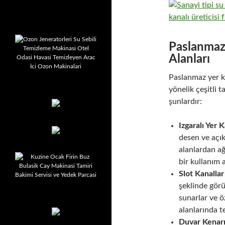
Paslanmaz 
Alanları
Paslanmaz yer ka
yönelik çeşitli 
şunlardır:
Izgaralı Yer K
desen ve açık
alanlardan ağ
bir kullanım a
Slot Kanallar 
şeklinde görü
sunarlar ve ö
alanlarında te
Duvar Kenarı