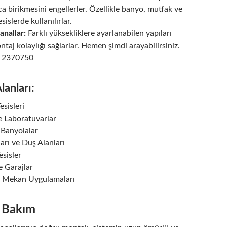
 birikmesini engellerler. Özellikle banyo, mutfak ve
sislerde kullanılırlar.
anallar:
Farklı yüksekliklere ayarlanabilen yapıları
taj kolaylığı sağlarlar. Hemen şimdi arayabilirsiniz.
2 2370750
anları:
esisleri
e Laboratuvarlar
 Banyolalar
arı ve Duş Alanları
esisler
e Garajlar
ş Mekan Uygulamaları
 Bakım