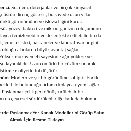
enci:
Su, nem, deterjanlar ve birçok kimyasal
 üstün direnç gösterir, bu sayede uzun yıllar
ünkü görünümünü ve işlevselliğini korur.
süz yüzeyi bakteri ve mikroorganizma oluşumunu
olayca temizlenebilir ve dezenfekte edilebilir, bu da
 işleme tesisleri, hastaneler ve laboratuvarlar gibi
ik olduğu alanlarda büyük avantaj sağlar.
Yüksek mukavemeti sayesinde ağır yüklere ve
rşı dayanıklıdır. Uzun ömürlü bir çözüm sunarak
ştirme maliyetlerini düşürür.
ünüm:
Modern ve şık bir görünüme sahiptir. Farklı
nekleri ile bulunduğu ortama kolayca uyum sağlar.
:
Paslanmaz çelik geri dönüştürülebilir bir
u da çevresel sürdürülebilirliğe katkıda bulunur.
erde Paslanmaz Yer Kanalı Modellerini Görüp Satın
Almak İçin Resme Tıklayın