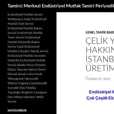
Ara
Tamirci Merkezi Endüstriyel Mutfak Tamiri Periyodi
İçeriğe
Endüstriyel Mutfak Servisi
Yedekparça Satışı Endüstriyel
atla
Mutfak Özel Servisi
Endüstriyel Mutfak Bakım
GENEL TAMIR BAK
Servisi Endüstriyel Mutfak
Tamir Servisi Endüstriyel
ÇELIK 
Mutfak Periyodik Bakım
Servisi Gazlı Endüstriyel
HAKKIN
Mutfak Cihazları Teknik Servisi
Endüstriyel Mutfak Servisleri
İSTANB
Elektrikli Endüstriyel Mutfak
Servisi Alaska Hicon Empero
ÜRETIM
Dijitsu Yazıcılar Ayhan Demir
Dirmak İzmak Cobol Hosk
Teknogrand Teknoçelik
NISAN 25, 2025
Yıldırım Soğutma Şerbetmatik
Sumatik Kleo Mateka
Endüstriyel 
Topaloğlu Bngtech Carpigiani
Dev Mikser Ndustrio Yetkili
Çok Çeşitli Ek
Servisi
KATEGORILER