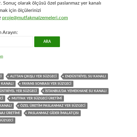
. Sonuç olarak ölçüsü özel paslanmaz yer kanalı
mak için ölçülerinizi
z
proje@mutfakmalzemeleri.com
n Arayın:
om
I
ALTTAN ÇIKIŞLI YER SÜZGECI
ENDÜSTRIYEL SU KANALI
 KANALI
FAYANS SONRASI YER SÜZGECI
ÜSTRIYEL YER SÜZGECI
ISTANBUL'DA YEMEKHANE SU KANALI
CI
MUTFAK YER SÜZGECI ÜRETIMI
KANALI
ÖZEL ÜRETIM PASLANMAZ YER SÜZGECI
AJ ÜRETIMI
PASLANMAZ GIDER IMALATÇISI
SÜZGECI