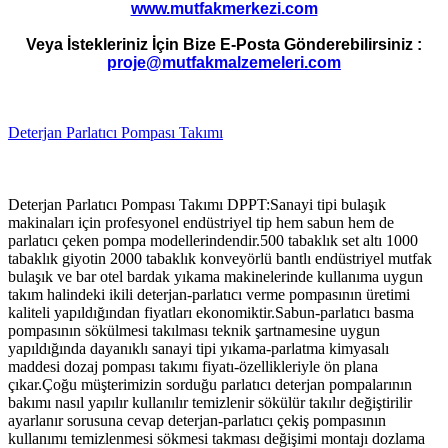
www.mutfakmerkezi.com
Veya İstekleriniz İçin Bize E-Posta Gönderebilirsiniz :
proje@mutfakmalzemeleri.com
Deterjan Parlatıcı Pompası Takımı
Deterjan Parlatıcı Pompası Takımı DPPT:Sanayi tipi bulaşık
makinaları için profesyonel endüstriyel tip hem sabun hem de
parlatıcı çeken pompa modellerindendir.500 tabaklık set altı 1000
tabaklık giyotin 2000 tabaklık konveyörlü bantlı endüstriyel mutfak
bulaşık ve bar otel bardak yıkama makinelerinde kullanıma uygun
takım halindeki ikili deterjan-parlatıcı verme pompasının üretimi
kaliteli yapıldığından fiyatları ekonomiktir.Sabun-parlatıcı basma
pompasının sökülmesi takılması teknik şartnamesine uygun
yapıldığında dayanıklı sanayi tipi yıkama-parlatma kimyasalı
maddesi dozaj pompası takımı fiyatı-özellikleriyle ön plana
çıkar.Çoğu müşterimizin sorduğu parlatıcı deterjan pompalarının
bakımı nasıl yapılır kullanılır temizlenir sökülür takılır değiştirilir
ayarlanır sorusuna cevap deterjan-parlatıcı çekiş pompasının
kullanımı temizlenmesi sökmesi takması değişimi montajı dozlama