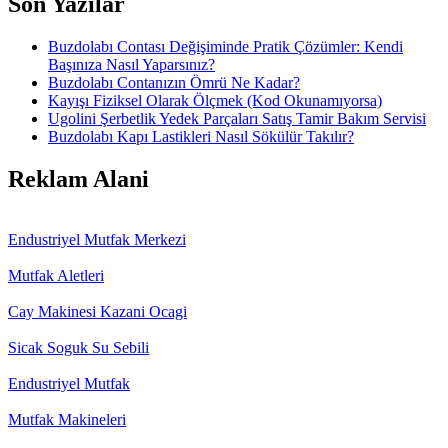
Son Yazılar
Buzdolabı Contası Değişiminde Pratik Çözümler: Kendi
Başınıza Nasıl Yaparsınız?
Buzdolabı Contanızın Ömrü Ne Kadar?
Kayışı Fiziksel Olarak Ölçmek (Kod Okunamıyorsa)
Ugolini Şerbetlik Yedek Parçaları Satış Tamir Bakım Servisi
Buzdolabı Kapı Lastikleri Nasıl Sökülür Takılır?
Reklam Alani
Endustriyel Mutfak Merkezi
Mutfak Aletleri
Cay Makinesi Kazani Ocagi
Sicak Soguk Su Sebili
Endustriyel Mutfak
Mutfak Makineleri