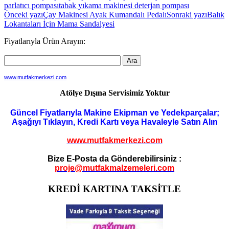
parlatıcı pompası
tabak yıkama makinesi deterjan pompası
Yazı
Önceki yazı
Çay Makinesi Ayak Kumandalı Pedalı
Sonraki yazı
Balık
Lokantaları İçin Mama Sandalyesi
dolaşımı
Fiyatlarıyla Ürün Arayın:
www.mutfakmerkezi.com
Atölye Dışına Servisimiz Yoktur
Güncel Fiyatlarıyla Makine Ekipman ve Yedekparçalar;
Aşağıyı Tıklayın, Kredi Kartı veya Havaleyle Satın Alın
www.mutfakmerkezi.com
Bize E-Posta da Gönderebilirsiniz :
proje@mutfakmalzemeleri.com
KREDİ KARTINA TAKSİTLE