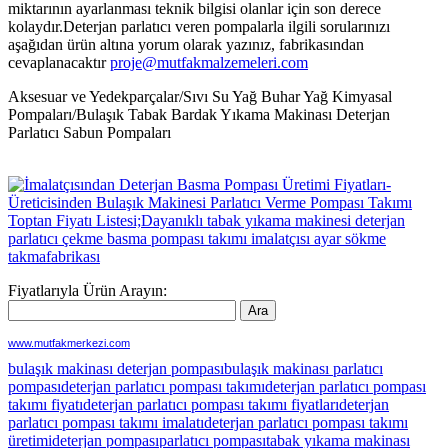
miktarının ayarlanması teknik bilgisi olanlar için son derece
kolaydır.Deterjan parlatıcı veren pompalarla ilgili sorularınızı
aşağıdan ürün altına yorum olarak yazınız, fabrikasından
cevaplanacaktır
proje@mutfakmalzemeleri.com
Aksesuar ve Yedekparçalar/Sıvı Su Yağ Buhar Yağ Kimyasal
Pompaları/Bulaşık Tabak Bardak Yıkama Makinası Deterjan
Parlatıcı Sabun Pompaları
Fiyatlarıyla Ürün Arayın:
www.mutfakmerkezi.com
bulaşık makinası deterjan pompası
bulaşık makinası parlatıcı
pompası
deterjan parlatıcı pompası takımı
deterjan parlatıcı pompası
takımı fiyatı
deterjan parlatıcı pompası takımı fiyatları
deterjan
parlatıcı pompası takımı imalatı
deterjan parlatıcı pompası takımı
üretimi
deterjan pompası
parlatıcı pompası
tabak yıkama makinası