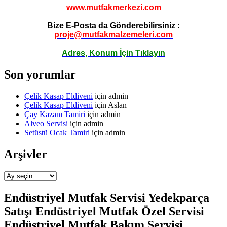
www.mutfakmerkezi.com
Bize E-Posta da Gönderebilirsiniz :
proje@mutfakmalzemeleri.com
Adres, Konum İçin Tıklayın
Son yorumlar
Çelik Kasap Eldiveni
için
admin
Çelik Kasap Eldiveni
için
Aslan
Çay Kazanı Tamiri
için
admin
Alveo Servisi
için
admin
Setüstü Ocak Tamiri
için
admin
Arşivler
Arşivler
Endüstriyel Mutfak Servisi Yedekparça
Satışı Endüstriyel Mutfak Özel Servisi
Endüstriyel Mutfak Bakım Servisi