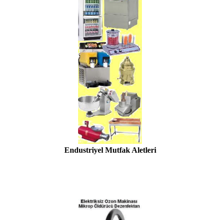
Endustriyel Mutfak Aletleri