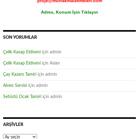
proje@mutfakmalzemeleri.com
Adres, Konum İçin Tıklayın
SON YORUMLAR
Çelik Kasap Eldiveni
için
admin
Çelik Kasap Eldiveni
için
Aslan
Çay Kazanı Tamiri
için
admin
Alveo Servisi
için
admin
Setüstü Ocak Tamiri
için
admin
ARŞIVLER
Arşivler