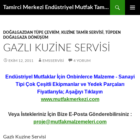
İçeriğe
Ara
Tamirci Merkezi Endüstriyel Mutfak Tamiri Periyodik Bakımı Servisi
atla
BIRINCI
MENÜ
DOĞALGAZDAN TÜPE ÇEVRIM
,
KUZINE TAMIR SERVISI
,
TÜPDEN
DOĞALGAZA DÖNÜŞÜM
GAZLI KUZINE SERVISI
EKIM 12, 2011
EMSSERVISI
4 YORUM
Endüstriyel Mutfaklar İçin Onbinlerce Malzeme - Sanayi
Tipi Çok Çeşitli Ekipmanlar ve Yedek Parçaları
Fiyatlarıyla; Aşağıyı Tıklayın
www.mutfakmerkezi.com
Veya İstekleriniz İçin Bize E-Posta Gönderebilirsiniz :
proje@mutfakmalzemeleri.com
Gazlı Kuzine Servisi