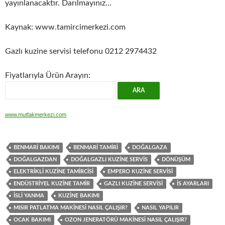
yayınlanacaktır. Darılmayınız…
Kaynak: www.tamircimerkezi.com
Gazlı kuzine servisi telefonu 0212 2974432
Fiyatlarıyla Ürün Arayın:
www.mutfakmerkezi.com
BENMARI BAKIMI
BENMARI TAMIRI
DOĞALGAZA
DOĞALGAZDAN
DOĞALGAZLI KUZINE SERVIS
DÖNÜŞÜM
ELEKTRIKLI KUZINE TAMIRCISI
EMPERO KUZINE SERVISI
ENDÜSTRIYEL KUZINE TAMIR
GAZLI KUZINE SERVISI
IS AYARLARI
ISLI YANMA
KUZINE BAKIMI
MISIR PATLATMA MAKINESI NASIL ÇALIŞIR?
NASIL YAPILIR
OCAK BAKIMI
OZON JENERATÖRÜ MAKINESI NASIL ÇALIŞIR?