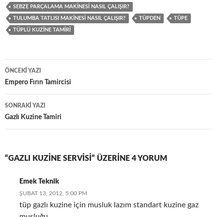
SEBZE PARÇALAMA MAKINESI NASIL ÇALIŞIR?
TULUMBA TATLISI MAKINESI NASIL ÇALIŞIR?
TÜPDEN
TÜPE
TÜPLÜ KUZINE TAMIRI
Yazı
ÖNCEKI YAZI
dolaşımı
Empero Fırın Tamircisi
SONRAKI YAZI
Gazlı Kuzine Tamiri
“GAZLI KUZINE SERVISI” ÜZERINE 4 YORUM
Emek Teknik
ŞUBAT 13, 2012, 5:00 PM
tüp gazlı kuzine için musluk lazım standart kuzine gaz
musluğu