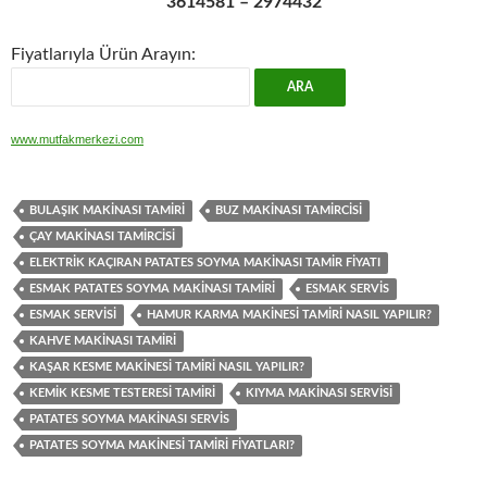
3614581 – 2974432
Fiyatlarıyla Ürün Arayın:
www.mutfakmerkezi.com
BULAŞIK MAKINASI TAMIRI
BUZ MAKINASI TAMIRCISI
ÇAY MAKINASI TAMIRCISI
ELEKTRIK KAÇIRAN PATATES SOYMA MAKINASI TAMIR FIYATI
ESMAK PATATES SOYMA MAKINASI TAMIRI
ESMAK SERVIS
ESMAK SERVISI
HAMUR KARMA MAKINESI TAMIRI NASIL YAPILIR?
KAHVE MAKINASI TAMIRI
KAŞAR KESME MAKINESI TAMIRI NASIL YAPILIR?
KEMIK KESME TESTERESI TAMIRI
KIYMA MAKINASI SERVISI
PATATES SOYMA MAKINASI SERVIS
PATATES SOYMA MAKINESI TAMIRI FIYATLARI?