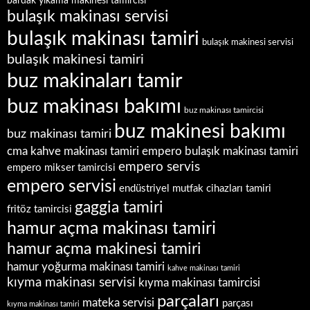
bardak yıkama makinesi tamircisi
bulaşık makinası servisi
bulaşık makinası tamiri
bulaşık makinesi servisi
bulaşık makinesi tamiri
buz makinaları tamir
buz makinası bakımı
buz makinası tamircisi
buz makinesi bakımı
buz makinası tamiri
empero bulaşık makinası tamiri
cma kahve makinası tamiri
empero servis
empero mikser tamircisi
empero servisi
endüstriyel mutfak cihazları tamiri
gaggia tamiri
fritöz tamircisi
hamur açma makinası tamiri
hamur açma makinesi tamiri
hamur yoğurma makinası tamiri
kahve makinası tamiri
kıyma makinası servisi
kıyma makinası tamircisi
parçaları
mateka servisi
parçası
kıyma makinası tamiri