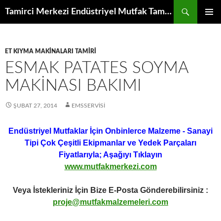
İçeriğe
Ara
Tamirci Merkezi Endüstriyel Mutfak Tamiri Periyodik Bakımı Servisi
atla
BIRINCI
MENÜ
ET KIYMA MAKINALARI TAMIRI
ESMAK PATATES SOYMA
MAKINASI BAKIMI
ŞUBAT 27, 2014
EMSSERVISI
Endüstriyel Mutfaklar İçin Onbinlerce Malzeme - Sanayi
Tipi Çok Çeşitli Ekipmanlar ve Yedek Parçaları
Fiyatlarıyla; Aşağıyı Tıklayın
www.mutfakmerkezi.com
Veya İstekleriniz İçin Bize E-Posta Gönderebilirsiniz :
proje@mutfakmalzemeleri.com