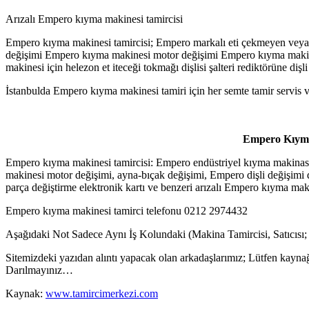
Arızalı Empero kıyma makinesi tamircisi
Empero kıyma makinesi tamircisi; Empero markalı eti çekmeyen veya e
değişimi Empero kıyma makinesi motor değişimi Empero kıyma makine
makinesi için helezon et iteceği tokmağı dişlisi şalteri rediktörüne di
İstanbulda Empero kıyma makinesi tamiri için her semte tamir servis
Empero Kıyma 
Empero kıyma makinesi tamircisi: Empero endüstriyel kıyma makinası t
makinesi motor değişimi, ayna-bıçak değişimi, Empero dişli değişimi d
parça değiştirme elektronik kartı ve benzeri arızalı Empero kıyma ma
Empero kıyma makinesi tamirci telefonu 0212 2974432
Aşağıdaki Not Sadece Aynı İş Kolundaki (Makina Tamircisi, Satıcısı;
Sitemizdeki yazıdan alıntı yapacak olan arkadaşlarımız; Lütfen kaynağ
Darılmayınız…
Kaynak:
www.tamircimerkezi.com