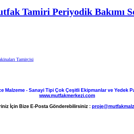
tfak Tamiri Periyodik Bakımı Se
kinaları Tamircisi
ce Malzeme - Sanayi Tipi Çok Çeşitli Ekipmanlar ve Yedek Parç
www.mutfakmerkezi.com
riniz İçin Bize E-Posta Gönderebilirsiniz :
proje@mutfakmalz