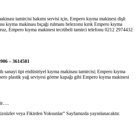
inası tamircisi bakımı servisi için, Empero kıyma makinesi dişli
sı kıyma makinası bıçağı rulmanı helezonu kırık Empero kıyma
eriyoruz, Empero kıyma makinesi tecrübeli tamirci telefonu 0212 2974432
5906 – 3614581
lı sanayi tipi endüstriyel kıyma makinası tamircisi; Empero kıyma
 Empero plastik yağ seviyesi görme kapağı gibi Empero kıyma makinesi
dir….
“Yüzsüzler veya Fikirden Yoksunlar” Sayfamızda yayınlanacaktır.