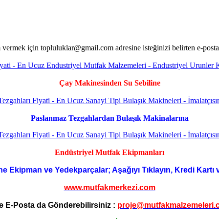
Çay Makinesinden Su Sebiline
Paslanmaz Tezgahlardan Bulaşık Makinalarına
Endüstriyel Mutfak Ekipmanları
ne Ekipman ve Yedekparçalar; Aşağıyı Tıklayın, Kredi Kartı 
www.mutfakmerkezi.com
e E-Posta da Gönderebilirsiniz :
proje@mutfakmalzemeleri.