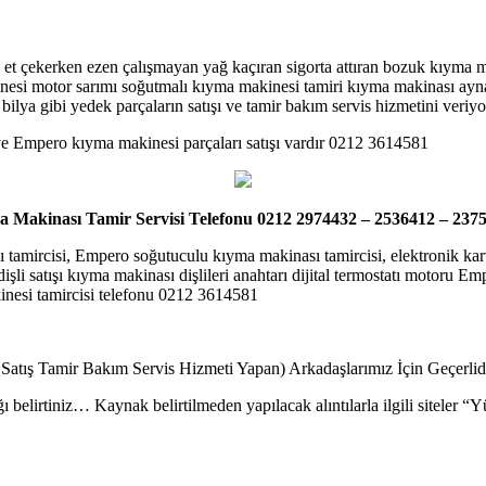
t çekerken ezen çalışmayan yağ kaçıran sigorta attıran bozuk kıyma mak
si motor sarımı soğutmalı kıyma makinesi tamiri kıyma makinası ayna
şli bilya gibi yedek parçaların satışı ve tamir bakım servis hizmetini v
 ve Empero kıyma makinesi parçaları satışı vardır 0212 3614581
Makinası Tamir Servisi Telefonu 0212 2974432 – 2536412 – 237
amircisi, Empero soğutuculu kıyma makinası tamircisi, elektronik kart
işli satışı kıyma makinası dişlileri anahtarı dijital termostatı motoru
kinesi tamircisi telefonu 0212 3614581
 Satış Tamir Bakım Servis Hizmeti Yapan) Arkadaşlarımız İçin Geçerli
ı belirtiniz… Kaynak belirtilmeden yapılacak alıntılarla ilgili siteler 