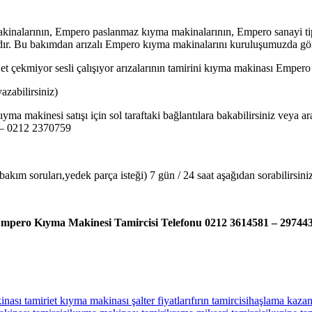
nalarının, Empero paslanmaz kıyma makinalarının, Empero sanayi tipi k
dır. Bu bakımdan arızalı Empero kıyma makinalarını kuruluşumuzda gönül 
et çekmiyor sesli çalışıyor arızalarının tamirini kıyma makinası Empero
zabilirsiniz)
ma makinesi satışı için sol taraftaki bağlantılara bakabilirsiniz veya
9 – 0212 2370759
kım soruları,yedek parça isteği) 7 gün / 24 saat aşağıdan sorabilirsini
mpero Kıyma Makinesi Tamircisi Telefonu 0212 3614581 – 29744
nası tamiri
et kıyma makinası şalter fiyatları
fırın tamircisi
haşlama kazanı