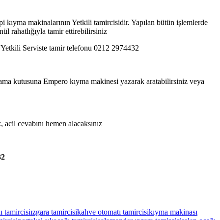
ıyma makinalarının Yetkili tamircisidir. Yapılan bütün işlemlerde
rahatlığıyla tamir ettirebilirsiniz
 Yetkili Serviste tamir telefonu 0212 2974432
 arama kutusuna Empero kıyma makinesi yazarak aratabilirsiniz veya
z, acil cevabını hemen alacaksınız
32
 tamircisi
ızgara tamircisi
kahve otomatı tamircisi
kıyma makinası