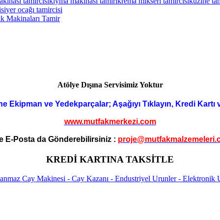
kinası tamircisi
kıyma makinası tamiri
krema mikseri tamircisi
kuzine tam
si
yer ocağı tamircisi
ak Makinaları Tamir
Atölye Dışına Servisimiz Yoktur
ne Ekipman ve Yedekparçalar; Aşağıyı Tıklayın, Kredi Kartı 
www.mutfakmerkezi.com
e E-Posta da Gönderebilirsiniz :
proje@mutfakmalzemeleri.
KREDİ KARTINA TAKSİTLE