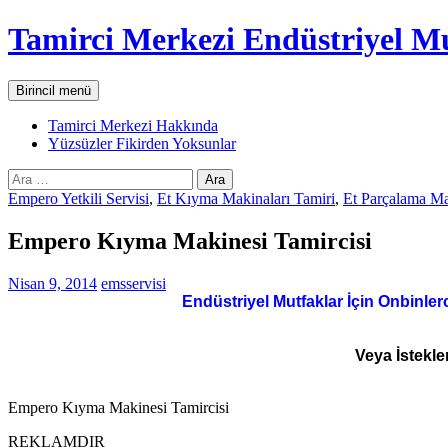
İçeriğe
Tamirci Merkezi Endüstriyel Mu
atla
Ara
Birincil menü
Tamirci Merkezi Hakkında
Yüzsüzler Fikirden Yoksunlar
Arama:
Empero Yetkili Servisi
,
Et Kıyma Makinaları Tamiri
,
Et Parçalama Ma
Empero Kıyma Makinesi Tamircisi
Nisan 9, 2014
emsservisi
Endüstriyel Mutfaklar İçin Onbinler
Veya İstekle
Empero Kıyma Makinesi Tamircisi
REKLAMDIR