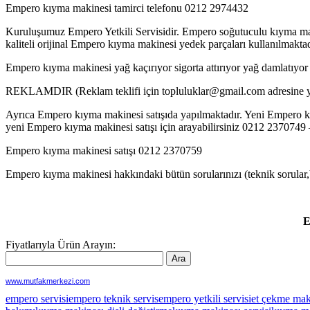
Empero kıyma makinesi tamirci telefonu 0212 2974432
Kuruluşumuz Empero Yetkili Servisidir. Empero soğutuculu kıyma maki
kaliteli orijinal Empero kıyma makinesi yedek parçaları kullanılmakta
Empero kıyma makinesi yağ kaçırıyor sigorta attırıyor yağ damlatıyor 
REKLAMDIR (Reklam teklifi için topluluklar@gmail.com adresine ya
Ayrıca Empero kıyma makinesi satışıda yapılmaktadır. Yeni Empero kıy
yeni Empero kıyma makinesi satışı için arayabilirsiniz 0212 237074
Empero kıyma makinesi satışı 0212 2370759
Empero kıyma makinesi hakkındaki bütün sorularınızı (teknik sorular,ba
E
Fiyatlarıyla Ürün Arayın:
www.mutfakmerkezi.com
empero servisi
empero teknik servis
empero yetkili servisi
et çekme maki