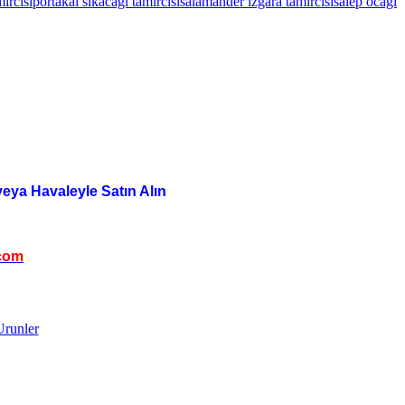
ircisi
portakal sıkacağı tamircisi
salamander ızgara tamircisi
salep ocağı
veya Havaleyle Satın Alın
com