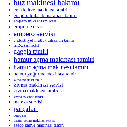
buz makinesi bakımı
cma kahve makinası tamiri
empero bulaşık makinası tamiri
empero mikser tamircisi
empero servis
empero servisi
endüstriyel mutfak cihazları tamiri
fritöz tamircisi
gaggia tamiri
hamur açma makinası tamiri
hamur açma makinesi tamiri
hamur yoğurma makinası tamiri
kahve makinası tamiri
kıyma makinası servisi
kıyma makinası tamircisi
kıyma makinası tamiri
mateka servisi
parçaları
parçası
patates soyma makinası servisi
saeco kahve makinası tamiri