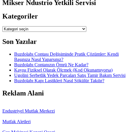
Mikser Ndustrio Yetkili Servisi
Kategoriler
Kategoriler
Son Yazılar
Buzdolabı Contası Değişiminde Pratik Çözümler: Kendi
Başınıza Nasıl Yaparsınız?
Buzdolabı Contanızın Ömrü Ne Kadar?
Kayışı Fiziksel Olarak Ölçmek (Kod Okunamıyorsa)
Ugolini Şerbetlik Yedek Parçaları Satış Tamir Bakım Servisi
Buzdolabı Kapı Lastikleri Nasıl Sökülür Takılır?
Reklam Alani
Endustriyel Mutfak Merkezi
Mutfak Aletleri