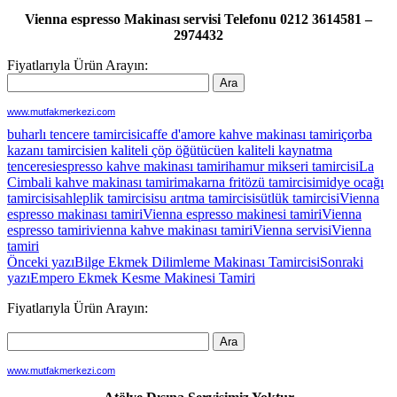
Vienna espresso Makinası servisi Telefonu 0212 3614581 –
2974432
Fiyatlarıyla Ürün Arayın:
www.mutfakmerkezi.com
buharlı tencere tamircisi
caffe d'amore kahve makinası tamiri
çorba
kazanı tamircisi
en kaliteli çöp öğütücü
en kaliteli kaynatma
tenceresi
espresso kahve makinası tamiri
hamur mikseri tamircisi
La
Cimbali kahve makinası tamiri
makarna fritözü tamircisi
midye ocağı
tamircisi
sahleplik tamircisi
su arıtma tamircisi
sütlük tamircisi
Vienna
espresso makinası tamiri
Vienna espresso makinesi tamiri
Vienna
espresso tamiri
vienna kahve makinası tamiri
Vienna servisi
Vienna
tamiri
Yazı
Önceki yazı
Bilge Ekmek Dilimleme Makinası Tamircisi
Sonraki
yazı
Empero Ekmek Kesme Makinesi Tamiri
dolaşımı
Fiyatlarıyla Ürün Arayın:
www.mutfakmerkezi.com