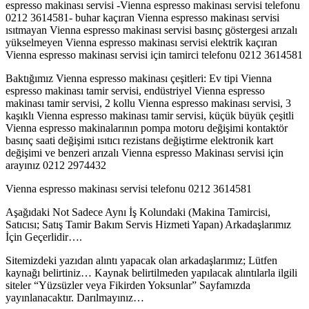
espresso makinası servisi -Vienna espresso makinası servisi telefonu
0212 3614581- buhar kaçıran Vienna espresso makinası servisi
ısıtmayan Vienna espresso makinası servisi basınç göstergesi arızalı
yükselmeyen Vienna espresso makinası servisi elektrik kaçıran
Vienna espresso makinası servisi için tamirci telefonu 0212 3614581
Baktığımız Vienna espresso makinası çeşitleri: Ev tipi Vienna
espresso makinası tamir servisi, endüstriyel Vienna espresso
makinası tamir servisi, 2 kollu Vienna espresso makinası servisi, 3
kaşıklı Vienna espresso makinası tamir servisi, küçük büyük çeşitli
Vienna espresso makinalarının pompa motoru değişimi kontaktör
basınç saati değişimi ısıtıcı rezistans değiştirme elektronik kart
değişimi ve benzeri arızalı Vienna espresso Makinası servisi için
arayınız 0212 2974432
Vienna espresso makinası servisi telefonu 0212 3614581
Aşağıdaki Not Sadece Aynı İş Kolundaki (Makina Tamircisi,
Satıcısı; Satış Tamir Bakım Servis Hizmeti Yapan) Arkadaşlarımız
İçin Geçerlidir….
Sitemizdeki yazıdan alıntı yapacak olan arkadaşlarımız; Lütfen
kaynağı belirtiniz… Kaynak belirtilmeden yapılacak alıntılarla ilgili
siteler “Yüzsüzler veya Fikirden Yoksunlar” Sayfamızda
yayınlanacaktır. Darılmayınız…