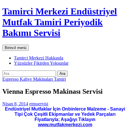
İçeriğe
Tamirci Merkezi Endüstriyel
atla
Mutfak Tamiri Periyodik
Bakımı Servisi
Ara
Birincil menü
Tamirci Merkezi Hakkında
Yüzsüzler Fikirden Yoksunlar
Arama:
Espresso Kahve Makinaları Tamiri
Vienna Espresso Makinası Servisi
Nisan 8, 2014
emsservisi
Endüstriyel Mutfaklar İçin Onbinlerce Malzeme - Sanayi
Tipi Çok Çeşitli Ekipmanlar ve Yedek Parçaları
Fiyatlarıyla; Aşağıyı Tıklayın
www.mutfakmerkezi.com