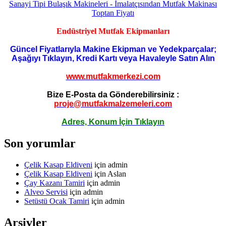
Endüstriyel Mutfak Ekipmanları
Güncel Fiyatlarıyla Makine Ekipman ve Yedekparçalar;
Aşağıyı Tıklayın, Kredi Kartı veya Havaleyle Satın Alın
www.mutfakmerkezi.com
Bize E-Posta da Gönderebilirsiniz :
proje@mutfakmalzemeleri.com
Adres, Konum İçin Tıklayın
Son yorumlar
Çelik Kasap Eldiveni
için
admin
Çelik Kasap Eldiveni
için
Aslan
Çay Kazanı Tamiri
için
admin
Alveo Servisi
için
admin
Setüstü Ocak Tamiri
için
admin
Arşivler