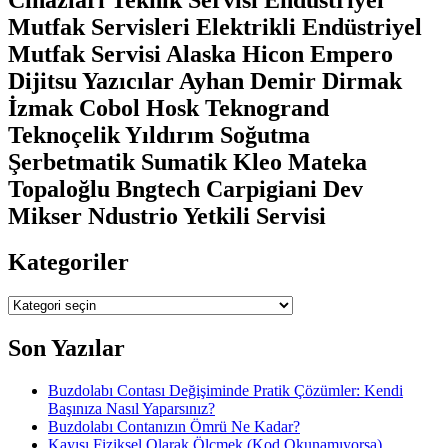
Mutfak Servisleri Elektrikli Endüstriyel
Mutfak Servisi Alaska Hicon Empero
Dijitsu Yazıcılar Ayhan Demir Dirmak
İzmak Cobol Hosk Teknogrand
Teknoçelik Yıldırım Soğutma
Şerbetmatik Sumatik Kleo Mateka
Topaloğlu Bngtech Carpigiani Dev
Mikser Ndustrio Yetkili Servisi
Kategoriler
Kategoriler
Son Yazılar
Buzdolabı Contası Değişiminde Pratik Çözümler: Kendi
Başınıza Nasıl Yaparsınız?
Buzdolabı Contanızın Ömrü Ne Kadar?
Kayışı Fiziksel Olarak Ölçmek (Kod Okunamıyorsa)