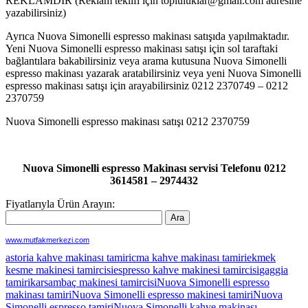
REKLAMDIR (Reklam teklifi için topluluklar@gmail.com adresine
yazabilirsiniz)
Ayrıca Nuova Simonelli espresso makinası satışıda yapılmaktadır.
Yeni Nuova Simonelli espresso makinası satışı için sol taraftaki
bağlantılara bakabilirsiniz veya arama kutusuna Nuova Simonelli
espresso makinası yazarak aratabilirsiniz veya yeni Nuova Simonelli
espresso makinası satışı için arayabilirsiniz 0212 2370749 – 0212
2370759
Nuova Simonelli espresso makinası satışı 0212 2370759
Nuova Simonelli espresso Makinası servisi Telefonu 0212
3614581 – 2974432
Fiyatlarıyla Ürün Arayın:
www.mutfakmerkezi.com
astoria kahve makinası tamiri
cma kahve makinası tamiri
ekmek
kesme makinesi tamircisi
espresso kahve makinesi tamircisi
gaggia
tamiri
karsambaç makinesi tamircisi
Nuova Simonelli espresso
makinası tamiri
Nuova Simonelli espresso makinesi tamiri
Nuova
Simonelli espresso tamiri
Nuova Simonelli kahve makinası