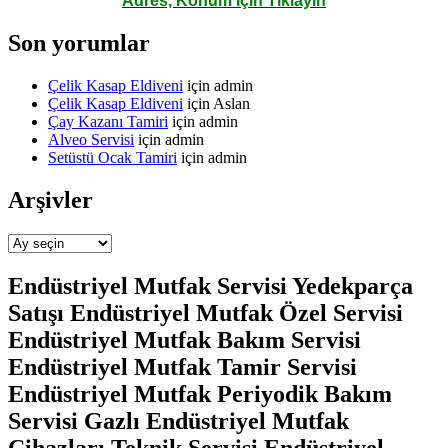
Adres, Konum İçin Tıklayın
Son yorumlar
Çelik Kasap Eldiveni
için
admin
Çelik Kasap Eldiveni
için
Aslan
Çay Kazanı Tamiri
için
admin
Alveo Servisi
için
admin
Setüstü Ocak Tamiri
için
admin
Arşivler
Arşivler
Endüstriyel Mutfak Servisi Yedekparça
Satışı Endüstriyel Mutfak Özel Servisi
Endüstriyel Mutfak Bakım Servisi
Endüstriyel Mutfak Tamir Servisi
Endüstriyel Mutfak Periyodik Bakım
Servisi Gazlı Endüstriyel Mutfak
Cihazları Teknik Servisi Endüstriyel