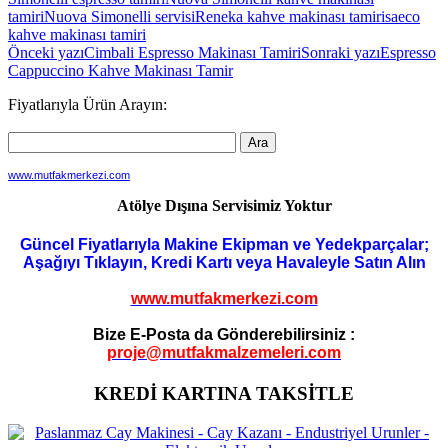
tamiri
Nuova Simonelli servisi
Reneka kahve makinası tamiri
saeco
kahve makinası tamiri
Yazı
Önceki yazı
Cimbali Espresso Makinası Tamiri
Sonraki yazı
Espresso
Cappuccino Kahve Makinası Tamir
dolaşımı
Fiyatlarıyla Ürün Arayın:
www.mutfakmerkezi.com
Atölye Dışına Servisimiz Yoktur
Güncel Fiyatlarıyla Makine Ekipman ve Yedekparçalar;
Aşağıyı Tıklayın, Kredi Kartı veya Havaleyle Satın Alın
www.mutfakmerkezi.com
Bize E-Posta da Gönderebilirsiniz :
proje@mutfakmalzemeleri.com
KREDİ KARTINA TAKSİTLE