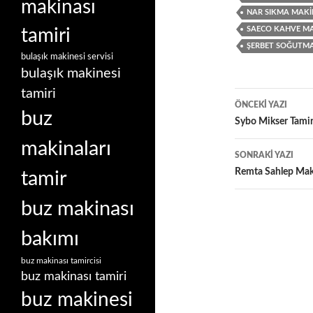
makinası
NAR SIKMA MAKIN
SAECO KAHVE MA
tamiri
ŞERBET SOĞUTMA 
bulaşık makinesi servisi
bulaşık makinesi
tamiri
Yazı
ÖNCEKI YAZI
buz
dolaşımı
Sybo Mikser Tamiri
makinaları
SONRAKI YAZI
Remta Sahlep Maki
tamir
buz makinası
bakımı
buz makinası tamircisi
buz makinası tamiri
buz makinesi