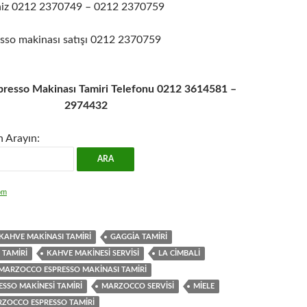
siniz 0212 2370749 – 0212 2370759
sso makinası satışı 0212 2370759
resso Makinası Tamiri Telefonu 0212 3614581 –
2974432
n Arayın:
om
KAHVE MAKINASI TAMIRI
GAGGIA TAMIRI
 TAMIRI
KAHVE MAKINESI SERVISI
LA CIMBALI
MARZOCCO ESPRESSO MAKINASI TAMIRI
SSO MAKINESI TAMIRI
MARZOCCO SERVISI
MIELE
ZOCCO ESPRESSO TAMIRI