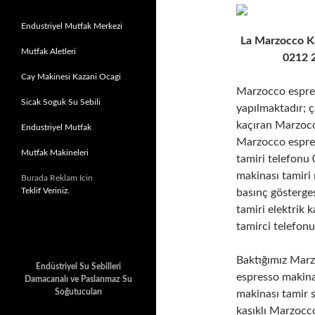
Endustriyel Mutfak Merkezi
La Marzocco Ka
Mutfak Aletleri
0212 
Cay Makinesi Kazani Ocagi
Marzocco espres
Sicak Soguk Su Sebili
yapılmaktadır; 
kaçıran Marzocc
Endustriyel Mutfak
Marzocco espres
Mutfak Makineleri
tamiri telefon
makinası tamiri
Burada Reklam Icin
Teklif Veriniz.
basınç gösterge
tamiri elektrik 
tamirci telefo
Baktığımız Marz
Endüstriyel Su Sebilleri
espresso makina
Damacanalı ve Paslanmaz Su
Soğutucuları
makinası tamir s
kaşıklı Marzocc