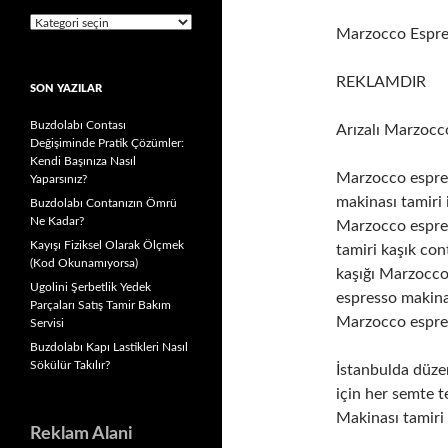
Kategoriler
Marzocco Espre
REKLAMDIR
SON YAZILAR
Buzdolabı Contası
Arızalı Marzocc
Değişiminde Pratik Çözümler:
Kendi Başınıza Nasıl
Marzocco espre
Yaparsınız?
makinası tamiri
Buzdolabı Contanızın Ömrü
Ne Kadar?
Marzocco espres
Kayışı Fiziksel Olarak Ölçmek
tamiri kaşık co
(Kod Okunamıyorsa)
kaşığı Marzocco
Ugolini Şerbetlik Yedek
espresso makinas
Parçaları Satış Tamir Bakım
Marzocco espres
Servisi
Buzdolabı Kapı Lastikleri Nasıl
Sökülür Takılır?
İstanbulda düze
için her semte 
Makinası tamiri
Reklam Alani