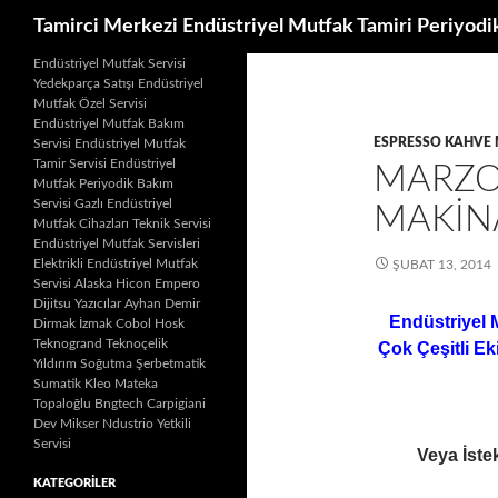
Ara
Tamirci Merkezi Endüstriyel Mutfak Tamiri Periyodi
İçeriğe
Endüstriyel Mutfak Servisi
Yedekparça Satışı Endüstriyel
atla
Mutfak Özel Servisi
Endüstriyel Mutfak Bakım
ESPRESSO KAHVE 
Servisi Endüstriyel Mutfak
Tamir Servisi Endüstriyel
MARZO
Mutfak Periyodik Bakım
Servisi Gazlı Endüstriyel
MAKINA
Mutfak Cihazları Teknik Servisi
Endüstriyel Mutfak Servisleri
Elektrikli Endüstriyel Mutfak
ŞUBAT 13, 2014
Servisi Alaska Hicon Empero
Dijitsu Yazıcılar Ayhan Demir
Endüstriyel 
Dirmak İzmak Cobol Hosk
Teknogrand Teknoçelik
Çok Çeşitli Ek
Yıldırım Soğutma Şerbetmatik
Sumatik Kleo Mateka
Topaloğlu Bngtech Carpigiani
Dev Mikser Ndustrio Yetkili
Servisi
Veya İstek
KATEGORILER