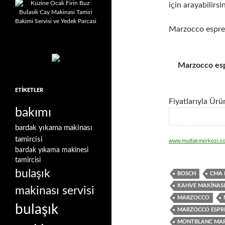
için arayabilir
Marzocco espre
Marzocco esp
ETIKETLER
Fiyatlarıyla Ürü
bakımı
bardak yıkama makinası
tamircisi
www.mutfakmerkezi.c
bardak yıkama makinesi
tamircisi
bulaşık
BOSCH
CMA 
KAHVE MAKINASI
makinası servisi
MARZOCCO
bulaşık
MARZOCCO ESPRE
MONTBLANC MAR