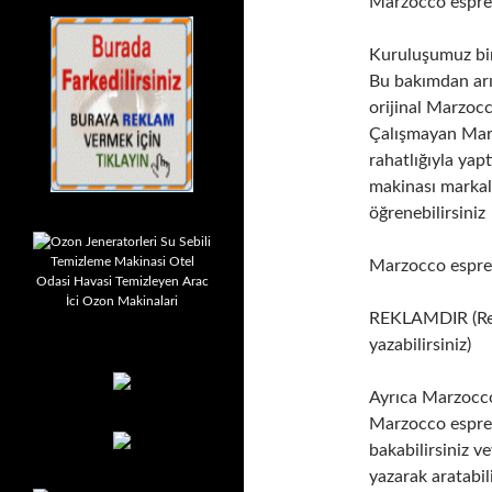
Marzocco espre
Kuruluşumuz bir 
Bu bakımdan arız
orijinal Marzoc
Çalışmayan Mar
rahatlığıyla yapt
makinası markal
öğrenebilirsiniz
Marzocco espre
REKLAMDIR (Rekl
yazabilirsiniz)
Ayrıca Marzocco
Marzocco espress
bakabilirsiniz 
yazarak aratabil