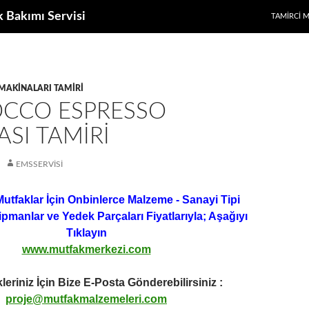
k Bakımı Servisi
TAMIRCI 
MAKINALARI TAMIRI
CCO ESPRESSO
SI TAMIRI
EMSSERVISI
Mutfaklar İçin Onbinlerce Malzeme - Sanayi Tipi
ipmanlar ve Yedek Parçaları Fiyatlarıyla; Aşağıyı
Tıklayın
www.mutfakmerkezi.com
leriniz İçin Bize E-Posta Gönderebilirsiniz :
proje@mutfakmalzemeleri.com