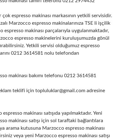
sso makinası tamiri telefonu 0212 2974432
çok espresso makinası markasının yetkili servisidir.
alı Marzocco espresso makinalarınıza TSE li işçilik
co espresso makinası parçalarıyla uygulanmaktadır,
zocco espresso makinelerini kuruluşumuzda gönül
ırabilirsiniz. Yetkili servisi olduğumuz espresso
arını 0212 3614581 nolu telefondan
sso makinası bakımı telefonu 0212 3614581
am teklifi için topluluklar@gmail.com adresine
 espresso makinası satışıda yapılmaktadır. Yeni
o makinası satışı için sol taraftaki bağlantılara
veya arama kutusuna Marzocco espresso makinası
irsiniz veya yeni Marzocco espresso makinası satışı