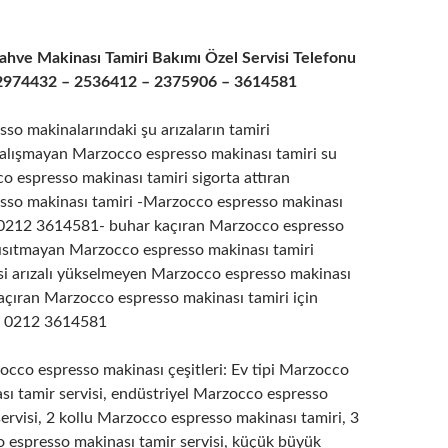
hve Makinası Tamiri Bakımı Özel Servisi Telefonu
2974432 – 2536412 – 2375906 – 3614581
so makinalarındaki şu arızaların tamiri
çalışmayan Marzocco espresso makinası tamiri su
o espresso makinası tamiri sigorta attıran
so makinası tamiri -Marzocco espresso makinası
u 0212 3614581- buhar kaçıran Marzocco espresso
 ısıtmayan Marzocco espresso makinası tamiri
si arızalı yükselmeyen Marzocco espresso makinası
kaçıran Marzocco espresso makinası tamiri için
nu 0212 3614581
occo espresso makinası çeşitleri: Ev tipi Marzocco
sı tamir servisi, endüstriyel Marzocco espresso
ervisi, 2 kollu Marzocco espresso makinası tamiri, 3
o espresso makinası tamir servisi, küçük büyük