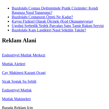
Buzdolabı Contası Değişiminde Pratik Çözümler: Kendi
Başınıza Nasıl Yaparsınız?
Buzdolabı Contanızın Ömrü Ne Kadar?
Kayışı Fiziksel Olarak Ölçmek (Kod Okunamıyorsa)
Ugolini Şerbetlik Yedek Parçaları Satış Tamir Bakım Servisi
Buzdolabı Kapı Lastikleri Nasıl Sökülür Takılır?
Reklam Alani
Endustriyel Mutfak Merkezi
Mutfak Aletleri
Cay Makinesi Kazani Ocagi
Sicak Soguk Su Sebili
Endustriyel Mutfak
Mutfak Makineleri
Burada Reklam Icin