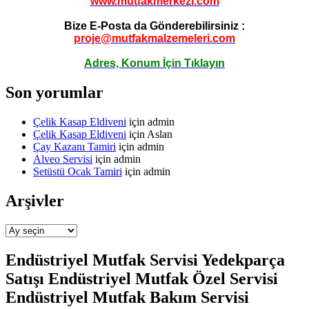
www.mutfakmerkezi.com
Bize E-Posta da Gönderebilirsiniz :
proje@mutfakmalzemeleri.com
Adres, Konum İçin Tıklayın
Son yorumlar
Çelik Kasap Eldiveni
için
admin
Çelik Kasap Eldiveni
için
Aslan
Çay Kazanı Tamiri
için
admin
Alveo Servisi
için
admin
Setüstü Ocak Tamiri
için
admin
Arşivler
Arşivler
Endüstriyel Mutfak Servisi Yedekparça
Satışı Endüstriyel Mutfak Özel Servisi
Endüstriyel Mutfak Bakım Servisi