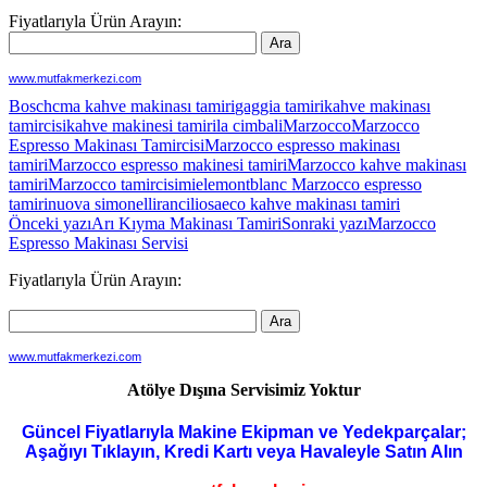
Fiyatlarıyla Ürün Arayın:
www.mutfakmerkezi.com
Bosch
cma kahve makinası tamiri
gaggia tamiri
kahve makinası
tamircisi
kahve makinesi tamiri
la cimbali
Marzocco
Marzocco
Espresso Makinası Tamircisi
Marzocco espresso makinası
tamiri
Marzocco espresso makinesi tamiri
Marzocco kahve makinası
tamiri
Marzocco tamircisi
miele
montblanc Marzocco espresso
tamiri
nuova simonelli
rancilio
saeco kahve makinası tamiri
Yazı
Önceki yazı
Arı Kıyma Makinası Tamiri
Sonraki yazı
Marzocco
Espresso Makinası Servisi
dolaşımı
Fiyatlarıyla Ürün Arayın:
www.mutfakmerkezi.com
Atölye Dışına Servisimiz Yoktur
Güncel Fiyatlarıyla Makine Ekipman ve Yedekparçalar;
Aşağıyı Tıklayın, Kredi Kartı veya Havaleyle Satın Alın