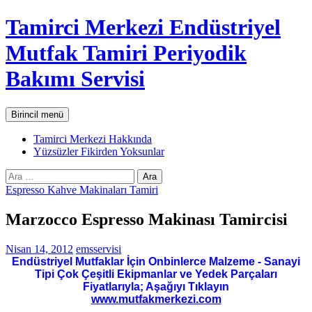
İçeriğe
Tamirci Merkezi Endüstriyel
atla
Mutfak Tamiri Periyodik
Bakımı Servisi
Ara
Birincil menü
Tamirci Merkezi Hakkında
Yüzsüzler Fikirden Yoksunlar
Arama:
Espresso Kahve Makinaları Tamiri
Marzocco Espresso Makinası Tamircisi
Nisan 14, 2012
emsservisi
Endüstriyel Mutfaklar İçin Onbinlerce Malzeme - Sanayi
Tipi Çok Çeşitli Ekipmanlar ve Yedek Parçaları
Fiyatlarıyla; Aşağıyı Tıklayın
www.mutfakmerkezi.com