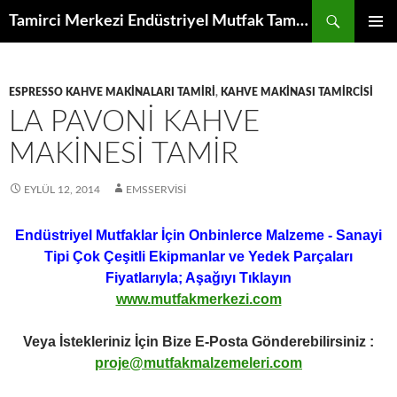
İçeriğe
Ara
Tamirci Merkezi Endüstriyel Mutfak Tamiri Periyodik Bakımı Servisi
atla
BIRINCI
MENÜ
ESPRESSO KAHVE MAKINALARI TAMIRI
,
KAHVE MAKINASI TAMIRCISI
LA PAVONI KAHVE
MAKINESI TAMIR
EYLÜL 12, 2014
EMSSERVISI
Endüstriyel Mutfaklar İçin Onbinlerce Malzeme - Sanayi
Tipi Çok Çeşitli Ekipmanlar ve Yedek Parçaları
Fiyatlarıyla; Aşağıyı Tıklayın
www.mutfakmerkezi.com
Veya İstekleriniz İçin Bize E-Posta Gönderebilirsiniz :
proje@mutfakmalzemeleri.com